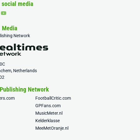
 social media
& Media
blishing Network
20C
nchem, Netherlands
02
 Publishing Network
fers.com
FootballCritic.com
GPFans.com
MusicMeter.nl
Kelderklasse
MeeMetOranje.nl