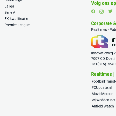
Bundesliga
Volg ons op
Laliga
Serie A
EK-kwalificatie
Corporate 
Premier League
Realtimes - Pu
Innovatieweg 
7007 CD, Doeti
+31(315)-7640
Realtimes |
FootballTrans
FCUpdate.nl
MovieMeter.nl
WijWedden.net
Anfield Watch