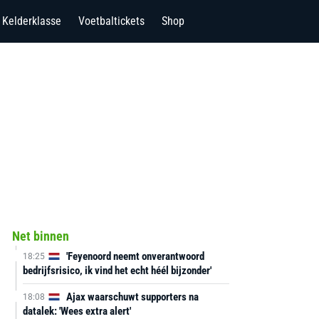
Kelderklasse
Voetbaltickets
Shop
Net binnen
'Feyenoord neemt onverantwoord
18:25
bedrijfsrisico, ik vind het echt héél bijzonder'
Ajax waarschuwt supporters na
18:08
datalek: 'Wees extra alert'