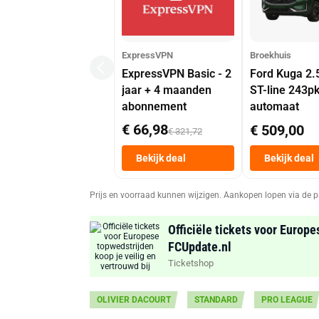
ExpressVPN
Broekhuis
ExpressVPN Basic - 2
Ford Kuga 2.
jaar + 4 maanden
ST-line 243p
abonnement
automaat
€ 66,98
€ 509,00
€ 321,72
Bekijk deal
Bekijk deal
Prijs en voorraad kunnen wijzigen. Aankopen lopen via de p
Officiële tickets voor Europe
FCUpdate.nl
Ticketshop
OLIVIER DACOURT
STANDARD
PRO LEAGUE