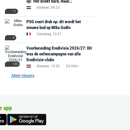
op: ‘Het klinkt hard, maar…’
Gisteren, 08:25
11
PSG voert druk op: dit wordt het
nieuwe bod op Mika Godts
Vandaag, 10:21
8
Voorbereiding Eredivisie 2026/27: Dit
was de oefencampagne van alle
Eredivisie-clubs
146
Gisteren, 15:50
20.000+
Meer nieuws
e app