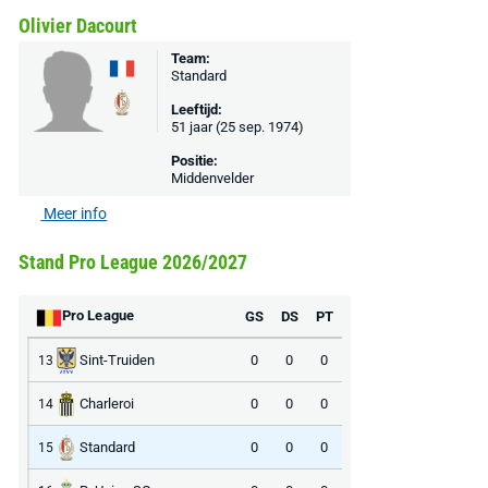
Olivier Dacourt
Team:
Standard
Leeftijd:
51 jaar (25 sep. 1974)
Positie:
Middenvelder
Meer info
Stand Pro League 2026/2027
Pro League
GS
DS
PT
Sint-Truiden
0
0
0
13
Charleroi
0
0
0
14
Standard
0
0
0
15