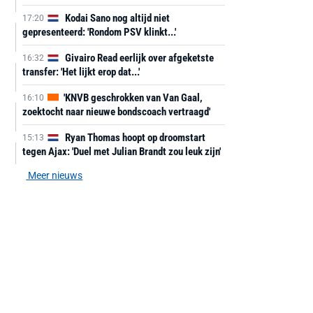
Kodai Sano nog altijd niet
17:20
gepresenteerd: 'Rondom PSV klinkt...'
Givairo Read eerlijk over afgeketste
16:32
transfer: 'Het lijkt erop dat...'
'KNVB geschrokken van Van Gaal,
16:10
zoektocht naar nieuwe bondscoach vertraagd'
Ryan Thomas hoopt op droomstart
15:13
tegen Ajax: 'Duel met Julian Brandt zou leuk zijn'
Meer nieuws
AANBIEDING -40%
AANBIEDING -19%