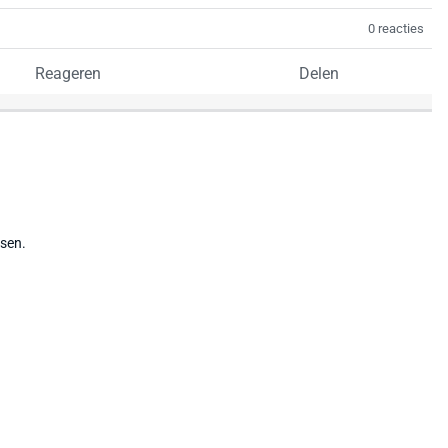
0 reacties
Reageren
Delen
tsen.