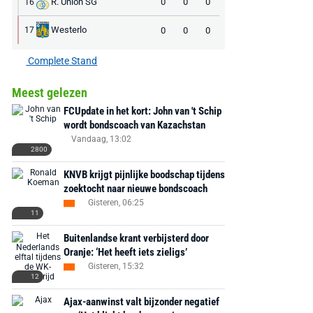
R. Union SG
0
0
0
16
Westerlo
0
0
0
17
Complete Stand
Meest gelezen
FCUpdate in het kort: John van 't Schip
wordt bondscoach van Kazachstan
Vandaag, 13:02
2800
KNVB krijgt pijnlijke boodschap tijdens
zoektocht naar nieuwe bondscoach
Gisteren, 06:25
11
Buitenlandse krant verbijsterd door
Oranje: ‘Het heeft iets zieligs’
Gisteren, 15:32
12
Ajax-aanwinst valt bijzonder negatief