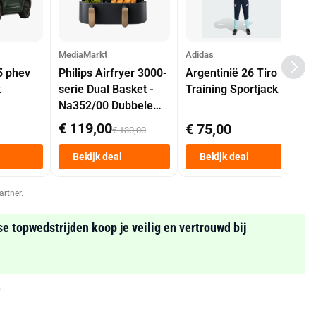
MediaMarkt
Adidas
5 phev
Philips Airfryer 3000-
Argentinië 26 Tiro
k
serie Dual Basket -
Training Sportjack
Na352/00 Dubbele
Mand 9 L Tot 6
€ 119,00
€ 75,00
€ 130,00
Personen
Heteluchtfriteuse
Bekijk deal
Bekijk deal
Zwart
artner.
se topwedstrijden koop je veilig en vertrouwd bij