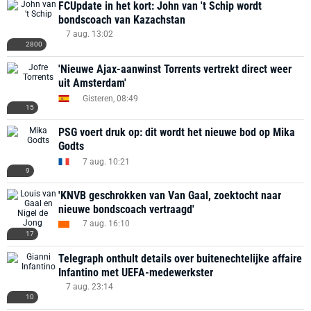
FCUpdate in het kort: John van 't Schip wordt
bondscoach van Kazachstan
7 aug. 13:02
2800
'Nieuwe Ajax-aanwinst Torrents vertrekt direct weer
uit Amsterdam'
Gisteren, 08:49
15
PSG voert druk op: dit wordt het nieuwe bod op Mika
Godts
7 aug. 10:21
9
'KNVB geschrokken van Van Gaal, zoektocht naar
nieuwe bondscoach vertraagd'
7 aug. 16:10
17
Telegraph onthult details over buitenechtelijke affaire
Infantino met UEFA-medewerkster
7 aug. 23:14
10