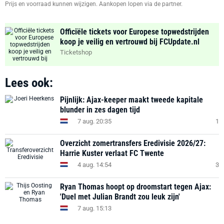
Prijs en voorraad kunnen wijzigen. Aankopen lopen via de partner.
Officiële tickets voor Europese topwedstrijden
koop je veilig en vertrouwd bij FCUpdate.nl
Ticketshop
Lees ook:
Pijnlijk: Ajax-keeper maakt tweede kapitale
blunder in zes dagen tijd
7 aug. 20:35
1
Overzicht zomertransfers Eredivisie 2026/27:
Harrie Kuster verlaat FC Twente
4 aug. 14:54
3
Ryan Thomas hoopt op droomstart tegen Ajax:
'Duel met Julian Brandt zou leuk zijn'
7 aug. 15:13