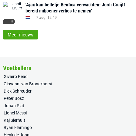
'Ajax kan belletje Benfica verwachten: Jordi Cruijff
bereid miljoenenverlies te nemen'
7 aug. 12:49
8
Meer nieuws
Voetballers
Givairo Read
Giovanni van Bronckhorst
Dick Schreuder
Peter Bosz
Johan Plat
Lionel Messi
Kaj Sierhuis
Ryan Flamingo
Henk de Jong