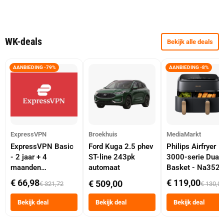
WK-deals
Bekijk alle deals
AANBIEDING -79%
AANBIEDING -8%
ExpressVPN
Broekhuis
MediaMarkt
ExpressVPN Basic
Ford Kuga 2.5 phev
Philips Airfryer
- 2 jaar + 4
ST-line 243pk
3000-serie Dual
maanden
automaat
Basket - Na352
abonnement
Dubbele Mand 9 
€ 66,98
€ 119,00
€ 509,00
€ 321,72
€ 130,0
Tot 6 Personen
Heteluchtfriteus
Bekijk deal
Bekijk deal
Bekijk deal
Zwart