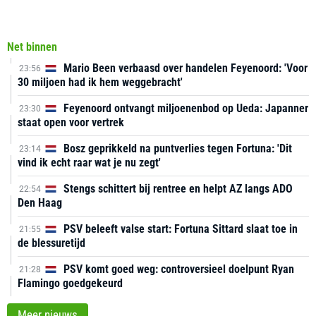
Net binnen
Mario Been verbaasd over handelen Feyenoord: 'Voor
23:56
30 miljoen had ik hem weggebracht'
Feyenoord ontvangt miljoenenbod op Ueda: Japanner
23:30
staat open voor vertrek
Bosz geprikkeld na puntverlies tegen Fortuna: 'Dit
23:14
vind ik echt raar wat je nu zegt'
Stengs schittert bij rentree en helpt AZ langs ADO
22:54
Den Haag
PSV beleeft valse start: Fortuna Sittard slaat toe in
21:55
de blessuretijd
PSV komt goed weg: controversieel doelpunt Ryan
21:28
Flamingo goedgekeurd
Meer nieuws