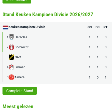
Stand Keuken Kampioen Divisie 2026/2027
Keuken Kampioen Divisie
GS
DS
PT
Heracles
1
1
3
1
Dordrecht
1
1
3
2
NAC
1
1
3
3
Emmen
1
1
3
4
Almere
1
0
1
5
Complete Stand
Meest gelezen