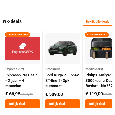
WK-deals
Bekijk alle deals
AANBIEDING -79%
AANBIEDING -8%
ExpressVPN
Broekhuis
MediaMarkt
ExpressVPN Basic
Ford Kuga 2.5 phev
Philips Airfryer
- 2 jaar + 4
ST-line 243pk
3000-serie Dual
maanden
automaat
Basket - Na352
abonnement
Dubbele Mand 9 
€ 66,98
€ 119,00
€ 509,00
€ 321,72
€ 130,0
Tot 6 Personen
Heteluchtfriteus
Bekijk deal
Bekijk deal
Bekijk deal
Zwart