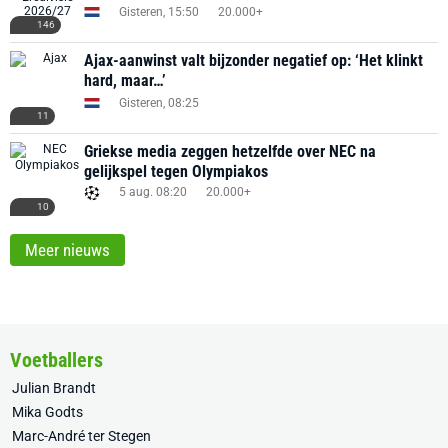
Gisteren, 15:50
20.000+
146
Ajax-aanwinst valt bijzonder negatief op: ‘Het klinkt
hard, maar…’
Gisteren, 08:25
11
Griekse media zeggen hetzelfde over NEC na
gelijkspel tegen Olympiakos
5 aug. 08:20
20.000+
10
Meer nieuws
Voetballers
Julian Brandt
Mika Godts
Marc-André ter Stegen