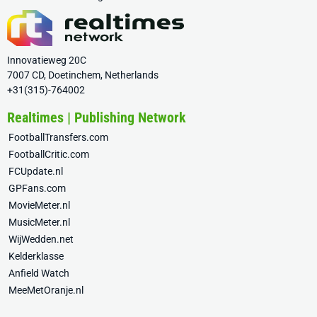
Innovatieweg 20C
7007 CD, Doetinchem, Netherlands
+31(315)-764002
Realtimes | Publishing Network
FootballTransfers.com
FootballCritic.com
FCUpdate.nl
GPFans.com
MovieMeter.nl
MusicMeter.nl
WijWedden.net
Kelderklasse
Anfield Watch
MeeMetOranje.nl