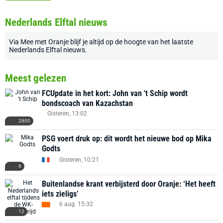
Nederlands Elftal nieuws
Via
Mee met Oranje
blijf je altijd op de hoogte van het laatste
Nederlands Elftal nieuws
.
Meest gelezen
FCUpdate in het kort: John van 't Schip wordt
bondscoach van Kazachstan
Gisteren, 13:02
2800
PSG voert druk op: dit wordt het nieuwe bod op Mika
Godts
Gisteren, 10:21
8
Buitenlandse krant verbijsterd door Oranje: ‘Het heeft
iets zieligs’
6 aug. 15:32
12