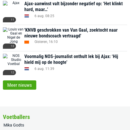
Ajax-aanwinst valt bijzonder negatief op: ‘Het klinkt
hard, maar…’
6 aug. 08:25
11
'KNVB geschrokken van Van Gaal, zoektocht naar
nieuwe bondscoach vertraagd'
Gisteren, 16:10
13
Voormalig NOS-journalist onthult lek bij Ajax: ‘Hij
hield mij op de hoogte'
6 aug. 11:39
12
Meer nieuws
Voetballers
Mika Godts