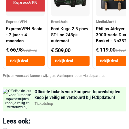
ExpressVPN
Broekhuis
MediaMarkt
ExpressVPN Basic
Ford Kuga 2.5 phev
Philips Airfryer
- 2 jaar + 4
ST-line 243pk
3000-serie Dual
maanden
automaat
Basket - Na352
abonnement
Dubbele Mand 9 
€ 66,98
€ 119,00
€ 509,00
€ 321,72
€ 130,0
Tot 6 Personen
Heteluchtfriteus
Bekijk deal
Bekijk deal
Bekijk deal
Zwart
Prijs en voorraad kunnen wijzigen. Aankopen lopen via de partner.
Officiële tickets voor Europese topwedstrijden
koop je veilig en vertrouwd bij FCUpdate.nl
Ticketshop
Lees ook: