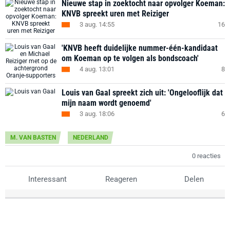
Nieuwe stap in zoektocht naar opvolger Koeman:
KNVB spreekt uren met Reiziger
3 aug. 14:55
16
'KNVB heeft duidelijke nummer-één-kandidaat
om Koeman op te volgen als bondscoach'
4 aug. 13:01
8
Louis van Gaal spreekt zich uit: 'Ongelooflijk dat
mijn naam wordt genoemd'
3 aug. 18:06
6
M. VAN BASTEN
NEDERLAND
0 reacties
Interessant
Reageren
Delen