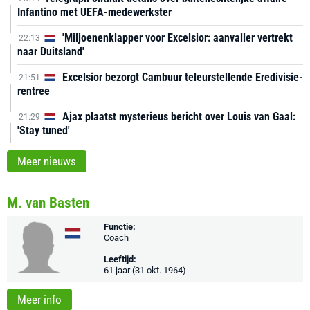
Infantino met UEFA-medewerkster
'Miljoenenklapper voor Excelsior: aanvaller vertrekt
22:13
naar Duitsland'
Excelsior bezorgt Cambuur teleurstellende Eredivisie-
21:51
rentree
Ajax plaatst mysterieus bericht over Louis van Gaal:
21:29
'Stay tuned'
Meer nieuws
M. van Basten
Functie:
Coach
Leeftijd:
61 jaar (31 okt. 1964)
Meer info