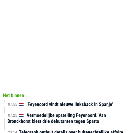
Net binnen
'Feyenoord vindt nieuwe linksback in Spanje'
07:55
Vermoedelijke opstelling Feyenoord: Van
07:25
Bronckhorst kiest drie debutanten tegen Sparta
Telegraph onthult details over buitenechtelijke affaire
23:14