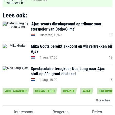
Lees ook:
'Ajax-scouts dinsdagavond op tribune voor
sterspeler van Bodø/Glimt'
Gisteren, 10:59
10
Mika Godts bereikt akkoord en wil vertrekken bij
Ajax
1 aug. 17:55
19
Spectaculaire terugkeer Noa Lang naar Ajax
stuit op één groot obstakel
1 aug. 16:00
15
ADIL AUASSAR
DUSAN TADIC
SPARTA
AJAX
EREDIVISI
0 reacties
Interessant
Reageren
Delen