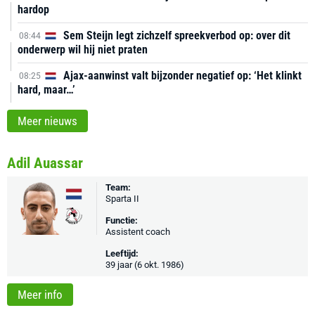
hardop
Sem Steijn legt zichzelf spreekverbod op: over dit
08:44
onderwerp wil hij niet praten
Ajax-aanwinst valt bijzonder negatief op: ‘Het klinkt
08:25
hard, maar…’
Meer nieuws
Adil Auassar
Team:
Sparta II
Functie:
Assistent coach
Leeftijd:
39 jaar (6 okt. 1986)
Meer info