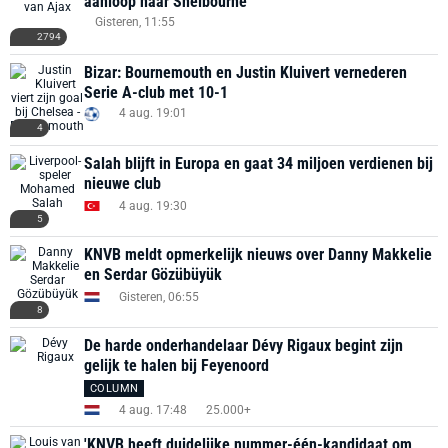
aanloop naar Shelbourne
Gisteren, 11:55
2794
Bizar: Bournemouth en Justin Kluivert vernederen
Serie A-club met 10-1
4 aug. 19:01
4
Salah blijft in Europa en gaat 34 miljoen verdienen bij
nieuwe club
4 aug. 19:30
5
KNVB meldt opmerkelijk nieuws over Danny Makkelie
en Serdar Gözübüyük
Gisteren, 06:55
8
De harde onderhandelaar Dévy Rigaux begint zijn
gelijk te halen bij Feyenoord
COLUMN
4 aug. 17:48
25.000+
'KNVB heeft duidelijke nummer-één-kandidaat om