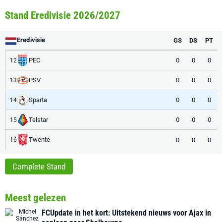
Stand Eredivisie 2026/2027
Eredivisie
GS
DS
PT
PEC
0
0
0
12
PSV
0
0
0
13
Sparta
0
0
0
14
Telstar
0
0
0
15
Twente
0
0
0
16
Complete Stand
Meest gelezen
FCUpdate in het kort: Uitstekend nieuws voor Ajax in