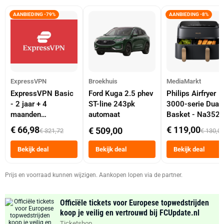
AANBIEDING -79%
AANBIEDING -8%
ExpressVPN
Broekhuis
MediaMarkt
ExpressVPN Basic
Ford Kuga 2.5 phev
Philips Airfryer
- 2 jaar + 4
ST-line 243pk
3000-serie Dual
maanden
automaat
Basket - Na352
abonnement
Dubbele Mand 9 
€ 66,98
€ 119,00
€ 509,00
€ 321,72
€ 130,0
Tot 6 Personen
Heteluchtfriteus
Bekijk deal
Bekijk deal
Bekijk deal
Zwart
Prijs en voorraad kunnen wijzigen. Aankopen lopen via de partner.
Officiële tickets voor Europese topwedstrijden
koop je veilig en vertrouwd bij FCUpdate.nl
Ticketshop