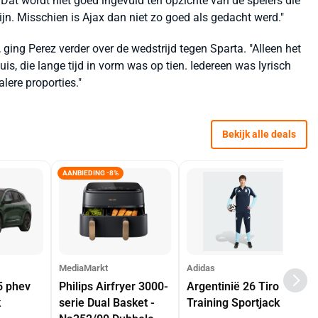
 Dat wordt niet goed ingevuld ten opzichte van de spelers die
n. Misschien is Ajax dan niet zo goed als gedacht werd."
 ging Perez verder over de wedstrijd tegen Sparta. "Alleen het
is, die lange tijd in vorm was op tien. Iedereen was lyrisch
lere proporties."
Bekijk alle deals
AANBIEDING -8%
MediaMarkt
Adidas
5 phev
Philips Airfryer 3000-
Argentinië 26 Tiro
k
serie Dual Basket -
Training Sportjack