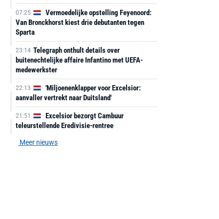
Vermoedelijke opstelling Feyenoord:
07:25
Van Bronckhorst kiest drie debutanten tegen
Sparta
Telegraph onthult details over
23:14
buitenechtelijke affaire Infantino met UEFA-
medewerkster
'Miljoenenklapper voor Excelsior:
22:13
aanvaller vertrekt naar Duitsland'
Excelsior bezorgt Cambuur
21:51
teleurstellende Eredivisie-rentree
Meer nieuws