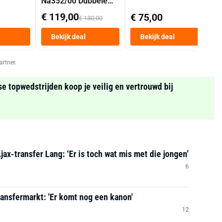
Na352/00 Dubbele
Mand 9 L Tot 6
€ 119,00
€ 75,00
€ 130,00
Personen
Heteluchtfriteuse
Bekijk deal
Bekijk deal
Zwart
artner.
se topwedstrijden koop je veilig en vertrouwd bij
Ajax-transfer Lang: ‘Er is toch wat mis met die jongen’
6
ransfermarkt: 'Er komt nog een kanon'
12