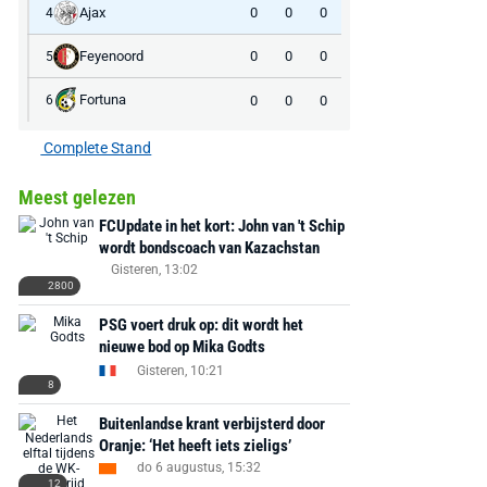
Ajax
0
0
0
4
Feyenoord
0
0
0
5
Fortuna
0
0
0
6
Complete Stand
Meest gelezen
FCUpdate in het kort: John van 't Schip
wordt bondscoach van Kazachstan
Gisteren, 13:02
2800
PSG voert druk op: dit wordt het
nieuwe bod op Mika Godts
Gisteren, 10:21
8
Buitenlandse krant verbijsterd door
Oranje: ‘Het heeft iets zieligs’
do 6 augustus, 15:32
12