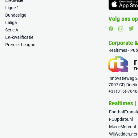
Eredivisie
Ligue 1
Bundesliga
Volg ons op
Laliga
Serie A
EK-kwalificatie
Corporate 
Premier League
Realtimes - Pu
Innovatieweg 
7007 CD, Doeti
+31(315)-7640
Realtimes |
FootballTrans
FCUpdate.nl
MovieMeter.nl
WijWedden.net