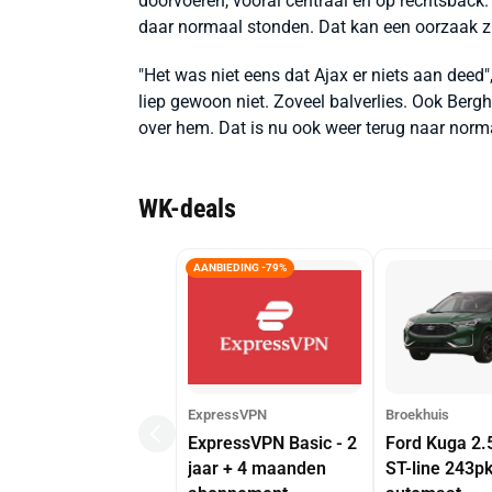
doorvoeren, vooral centraal en op rechtsback.
daar normaal stonden. Dat kan een oorzaak zij
"Het was niet eens dat Ajax er niets aan deed",
liep gewoon niet. Zoveel balverlies. Ook Berghu
over hem. Dat is nu ook weer terug naar norma
WK-deals
AANBIEDING -79%
ExpressVPN
Broekhuis
ExpressVPN Basic - 2
Ford Kuga 2.
jaar + 4 maanden
ST-line 243p