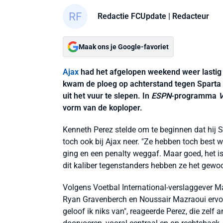
Redactie FCUpdate
| Redacteur
Maak ons je Google-favoriet
Ajax
had het afgelopen weekend weer lastig m
kwam de ploeg op achterstand tegen Sparta e
uit het vuur te slepen. In
ESPN
-programma
V
vorm van de koploper.
Kenneth Perez stelde om te beginnen dat hij 
toch ook bij Ajax neer. "Ze hebben toch bes
ging en een penalty weggaf. Maar goed, het is 
dit kaliber tegenstanders hebben ze het gewoon 
Volgens Voetbal International-verslaggever M
Ryan Gravenberch en Noussair Mazraoui ervoo
geloof ik niks van", reageerde Perez, die zel