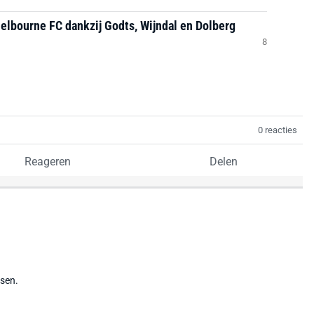
helbourne FC dankzij Godts, Wijndal en Dolberg
8
0 reacties
Reageren
Delen
tsen.