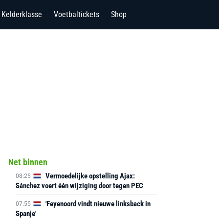
Kelderklasse
Voetbaltickets
Shop
Net binnen
Vermoedelijke opstelling Ajax:
08:25
Sánchez voert één wijziging door tegen PEC
'Feyenoord vindt nieuwe linksback in
07:55
Spanje'