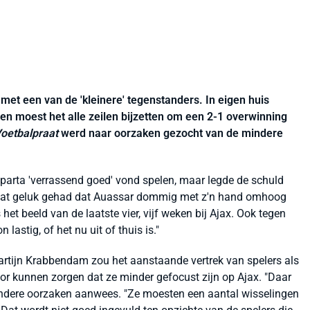
et een van de 'kleinere' tegenstanders. In eigen huis
n moest het alle zeilen bijzetten om een 2-1 overwinning
oetbalpraat
werd naar oorzaken gezocht van de mindere
Sparta 'verrassend goed' vond spelen, maar legde de schuld
t wat geluk gehad dat Auassar dommig met z'n hand omhoog
het beeld van de laatste vier, vijf weken bij Ajax. Ook tegen
lastig, of het nu uit of thuis is."
artijn Krabbendam zou het aanstaande vertrek van spelers als
r kunnen zorgen dat ze minder gefocust zijn op Ajax. "Daar
f andere oorzaken aanwees. "Ze moesten een aantal wisselingen