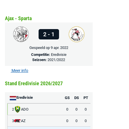
€ 78,00
€ 888,00
€ 29,99
€ 130,00
€ 
Ajax - Sparta
Bekijk deal
Bekijk deal
Bekijk deal
2 - 1
Gespeeld op 9 apr. 2022
Competitie:
Eredivisie
Seizoen:
2021/2022
Meer info
Stand Eredivisie 2026/2027
Eredivisie
GS
DS
PT
ADO
0
0
0
2
AZ
0
0
0
3