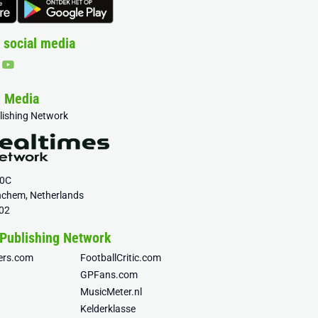
 social media
& Media
blishing Network
20C
nchem, Netherlands
02
 Publishing Network
fers.com
FootballCritic.com
GPFans.com
MusicMeter.nl
Kelderklasse