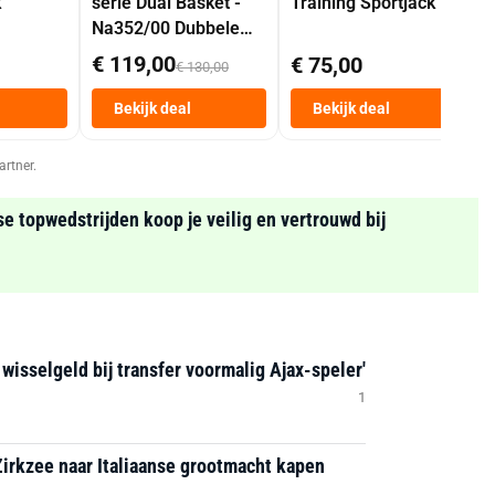
k
serie Dual Basket -
Training Sportjack
Na352/00 Dubbele
Mand 9 L Tot 6
€ 119,00
€ 75,00
€ 130,00
Personen
Heteluchtfriteuse
Bekijk deal
Bekijk deal
Zwart
artner.
se topwedstrijden koop je veilig en vertrouwd bij
 wisselgeld bij transfer voormalig Ajax-speler'
1
Zirkzee naar Italiaanse grootmacht kapen