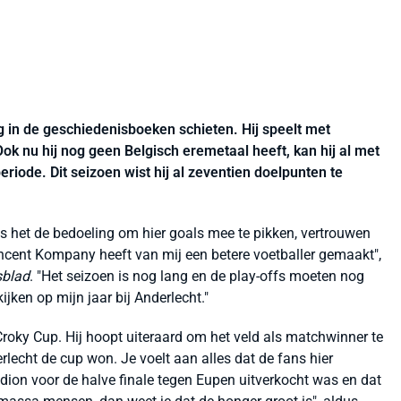
in de geschiedenisboeken schieten. Hij speelt met
k nu hij nog geen Belgisch eremetaal heeft, kan hij al met
riode. Dit seizoen wist hij al zeventien doelpunten te
 het de bedoeling om hier goals mee te pikken, vertrouwen
ncent Kompany heeft van mij een betere voetballer gemaakt",
sblad
. "Het seizoen is nog lang en de play-offs moeten nog
ijken op mijn jaar bij Anderlecht."
e Croky Cup. Hij hoopt uiteraard om het veld als matchwinner te
erlecht de cup won. Je voelt aan alles dat de fans hier
tadion voor de halve finale tegen Eupen uitverkocht was en dat