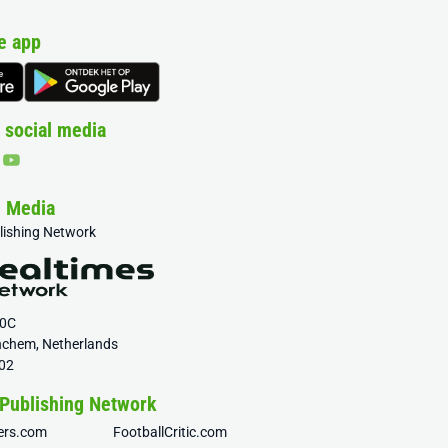
e app
 social media
& Media
blishing Network
20C
nchem, Netherlands
02
 Publishing Network
fers.com
FootballCritic.com