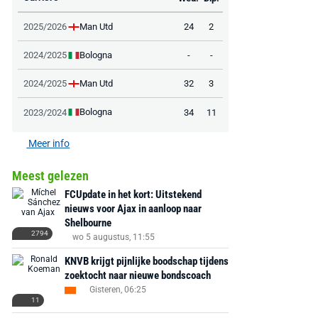
Man Utd
2025/2026
24
2
Bologna
2024/2025
-
-
Man Utd
2024/2025
32
3
Bologna
2023/2024
34
11
Meer info
Meest gelezen
FCUpdate in het kort: Uitstekend
nieuws voor Ajax in aanloop naar
Shelbourne
2794
wo 5 augustus, 11:55
KNVB krijgt pijnlijke boodschap tijdens
zoektocht naar nieuwe bondscoach
Gisteren, 06:25
11