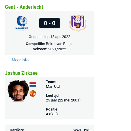
PlayStation 5
Ground Boots Kids
Soundbar Zw
Gent - Anderlecht
€ 78,00
€ 888,00
€ 29,99
€ 130,00
€ 
0 - 0
Bekijk deal
Bekijk deal
Bekijk deal
Gespeeld op 18 apr. 2022
Competitie:
Beker van Belgie
Seizoen:
2021/2022
Meer info
Joshua Zirkzee
Team:
Man Utd
Leeftijd:
25 jaar (22 mei 2001)
Positie:
A (C, L)
Carrière
Wed.
Dlp.