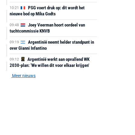
PSG voert druk op: dit wordt het
10:21
nieuwe bod op Mika Godts
Joey Veerman hoort oordeel van
09:48
tuchtcommissie KNVB
Argentinië neemt helder standpunt in
09:19
over Gianni Infantino
Argentinië werkt aan opvallend WK
09:12
2030-plan: ‘We willen dit voor elkaar krijgen’
Meer nieuws