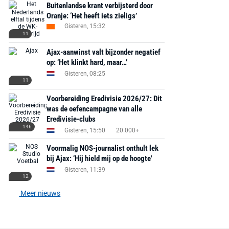
Buitenlandse krant verbijsterd door
Oranje: ‘Het heeft iets zieligs’
Gisteren, 15:32
11
Ajax-aanwinst valt bijzonder negatief
op: ‘Het klinkt hard, maar…’
Gisteren, 08:25
11
Voorbereiding Eredivisie 2026/27: Dit
was de oefencampagne van alle
Eredivisie-clubs
146
Gisteren, 15:50
20.000+
Voormalig NOS-journalist onthult lek
bij Ajax: ‘Hij hield mij op de hoogte'
Gisteren, 11:39
12
Meer nieuws