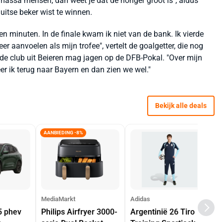
assa mensen, dan weet je dat de honger groot is", aldus
itse beker wist te winnen.
n minuten. In de finale kwam ik niet van de bank. Ik vierde
 aanvoelen als mijn trofee", vertelt de goalgetter, die nog
de club uit Beieren mag jagen op de DFB-Pokal. "Over mijn
er ik terug naar Bayern en dan zien we wel."
Bekijk alle deals
AANBIEDING -8%
MediaMarkt
Adidas
5 phev
Philips Airfryer 3000-
Argentinië 26 Tiro