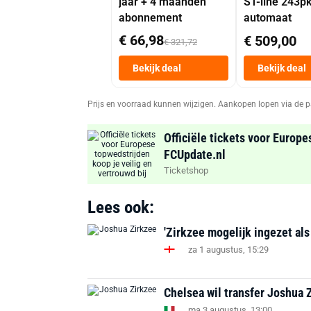
jaar + 4 maanden
ST-line 243p
abonnement
automaat
€ 66,98
€ 509,00
€ 321,72
Bekijk deal
Bekijk deal
Prijs en voorraad kunnen wijzigen. Aankopen lopen via de p
Officiële tickets voor Europe
FCUpdate.nl
Ticketshop
Lees ook:
'Zirkzee mogelijk ingezet als
za 1 augustus, 15:29
Chelsea wil transfer Joshua 
ma 3 augustus, 13:00