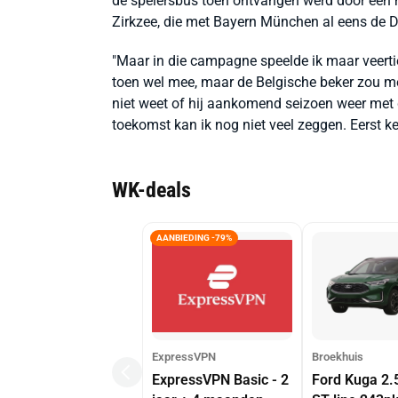
de spelersbus toen ontvangen werd door een m
Zirkzee, die met Bayern München al eens de Du
"Maar in die campagne speelde ik maar veertie
toen wel mee, maar de Belgische beker zou meer
niet weet of hij aankomend seizoen weer met 
toekomst kan ik nog niet veel zeggen. Eerst ke
WK-deals
AANBIEDING -79%
ExpressVPN
Broekhuis
ExpressVPN Basic - 2
Ford Kuga 2.