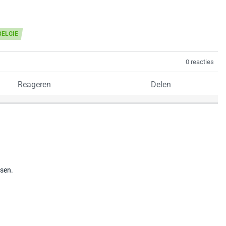
BELGIE
0 reacties
Reageren
Delen
tsen.