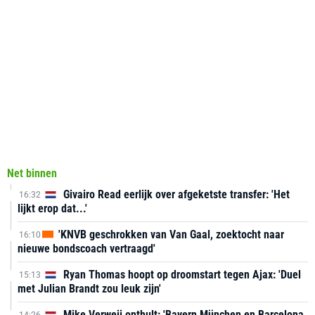
Net binnen
Givairo Read eerlijk over afgeketste transfer: 'Het
16:32
lijkt erop dat...'
'KNVB geschrokken van Van Gaal, zoektocht naar
16:10
nieuwe bondscoach vertraagd'
Ryan Thomas hoopt op droomstart tegen Ajax: 'Duel
15:13
met Julian Brandt zou leuk zijn'
Mike Verweij onthult: 'Bayern München en Barcelona