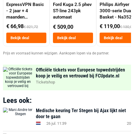
ExpressVPN Basic
Ford Kuga 2.5 phev
Philips Airfryer
- 2 jaar + 4
ST-line 243pk
3000-serie Dual
maanden
automaat
Basket - Na352
abonnement
Dubbele Mand 9 
€ 66,98
€ 119,00
€ 509,00
€ 321,72
€ 130,0
Tot 6 Personen
Heteluchtfriteus
Bekijk deal
Bekijk deal
Bekijk deal
Zwart
Prijs en voorraad kunnen wijzigen. Aankopen lopen via de partner.
Officiële tickets voor Europese topwedstrijden
koop je veilig en vertrouwd bij FCUpdate.nl
Ticketshop
Lees ook:
Medische keuring Ter Stegen bij Ajax lijkt niet
door te gaan
26 jul. 11:39
20