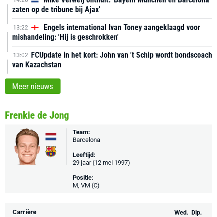
14:26
zaten op de tribune bij Ajax'
Engels international Ivan Toney aangeklaagd voor
13:22
mishandeling: 'Hij is geschrokken'
FCUpdate in het kort: John van 't Schip wordt bondscoach
13:02
van Kazachstan
Meer nieuws
Frenkie de Jong
Team:
Barcelona
Leeftijd:
29 jaar (12 mei 1997)
Positie:
M, VM (C)
Carrière
Wed.
Dlp.