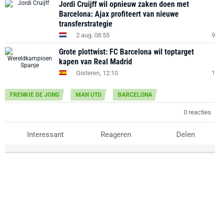
Jordi Cruijff wil opnieuw zaken doen met
Barcelona: Ajax profiteert van nieuwe
transferstrategie
2 aug. 08:55
9
Grote plottwist: FC Barcelona wil toptarget
kapen van Real Madrid
Gisteren, 12:10
1
FRENKIE DE JONG
MAN UTD
BARCELONA
0 reacties
Interessant
Reageren
Delen