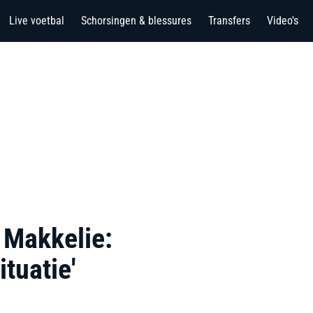
Live voetbal
Schorsingen & blessures
Transfers
Video's
 Makkelie:
ituatie'