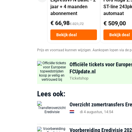
jaar + 4 maanden
ST-line 243p
abonnement
automaat
€ 66,98
€ 509,00
€ 321,72
Bekijk deal
Bekijk deal
Prijs en voorraad kunnen wijzigen. Aankopen lopen via de p
Officiële tickets voor Europe
FCUpdate.nl
Ticketshop
Lees ook:
Overzicht zomertransfers Ere
di 4 augustus, 14:54
Voorbereiding Eredivisie 202