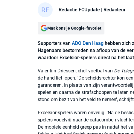
Redactie FCUpdate
| Redacteur
Maak ons je Google-favoriet
Supporters van
ADO Den Haag
hebben zich z
Hagenaars bestormden na afloop van de verlo
waardoor Excelsior-spelers direct na het laa
Valentijn Driessen, chef voetbal van
De Teleg
de hand liet lopen. 'De scheidsrechter kon een
garanderen. In plaats van zijn verantwoordelij
spelen en daarna de strafschoppen te laten n
stond om bezit van het veld te nemen', schrijft
Excelsior-spelers waren onveilig. 'Na de bes
spelers vogelvrij naar de catacomben vluchten
De mobiele eenheid greep pas in nadat het v