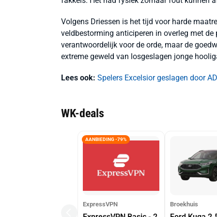
fakkels. Het had fysiek zomaar fout kunnen af
Volgens Driessen is het tijd voor harde maat
veldbestorming anticiperen in overleg met de p
verantwoordelijk voor de orde, maar de goedwi
extreme geweld van losgeslagen jonge hooligans
Lees ook:
Spelers Excelsior geslagen door AD
WK-deals
AANBIEDING -79%
ExpressVPN
Broekhuis
ExpressVPN Basic - 2
Ford Kuga 2.