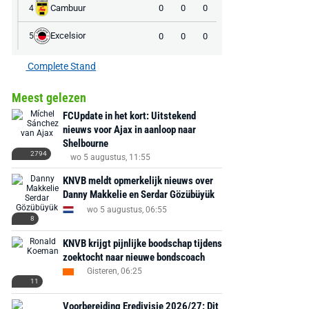
Cambuur
0
0
0
4
Excelsior
0
0
0
5
Complete Stand
Meest gelezen
FCUpdate in het kort: Uitstekend
nieuws voor Ajax in aanloop naar
Shelbourne
2794
wo 5 augustus, 11:55
KNVB meldt opmerkelijk nieuws over
Danny Makkelie en Serdar Gözübüyük
wo 5 augustus, 06:55
8
KNVB krijgt pijnlijke boodschap tijdens
zoektocht naar nieuwe bondscoach
Gisteren, 06:25
11
Voorbereiding Eredivisie 2026/27: Dit