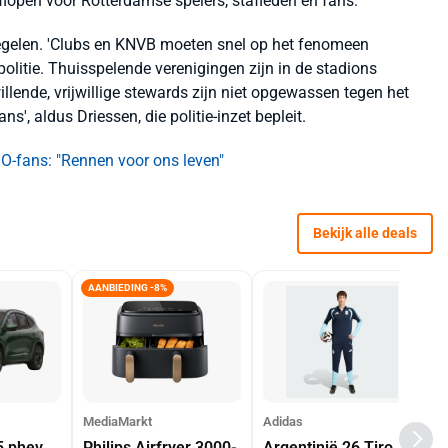
lopen voor Rotterdamse spelers, stafleden en fans. '
regelen. 'Clubs en KNVB moeten snel op het fenomeen
olitie. Thuisspelende verenigingen zijn in de stadions
llende, vrijwillige stewards zijn niet opgewassen tegen het
', aldus Driessen, die politie-inzet bepleit.
O-fans: "Rennen voor ons leven"
Bekijk alle deals
AANBIEDING -8%
MediaMarkt
Adidas
5 phev
Philips Airfryer 3000-
Argentinië 26 Tiro