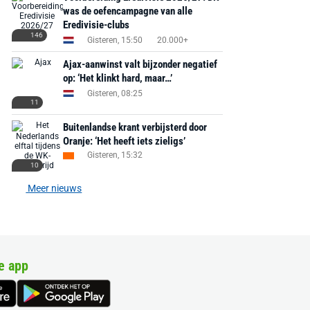
was de oefencampagne van alle
Eredivisie-clubs
146
Gisteren, 15:50
20.000+
Ajax-aanwinst valt bijzonder negatief
op: ‘Het klinkt hard, maar…’
Gisteren, 08:25
11
Buitenlandse krant verbijsterd door
Oranje: ‘Het heeft iets zieligs’
Gisteren, 15:32
10
Meer nieuws
e app