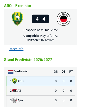
PlayStation 5
ADO - Excelsior
Ground Boots Kids
Soundbar Zw
€ 78,00
€ 888,00
4 - 4
€ 29,99
€ 130,00
€ 
Bekijk deal
Bekijk deal
Bekijk deal
Gespeeld op 29 mei 2022
Competitie:
Play-offs 1/2
Seizoen:
2021/2022
Meer info
Stand Eredivisie 2026/2027
Eredivisie
GS
DS
PT
ADO
0
0
0
1
AZ
0
0
0
2
Ajax
0
0
0
3