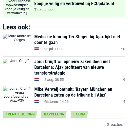
koop je veilig en vertrouwd bij FCUpdate.nl
Ticketshop
Lees ook:
Medische keuring Ter Stegen bij Ajax lijkt niet
door te gaan
26 jul. 11:39
20
Jordi Cruijff wil opnieuw zaken doen met
Barcelona: Ajax profiteert van nieuwe
transferstrategie
2 aug. 08:55
9
Mike Verweij onthult: 'Bayern München en
Barcelona zaten op de tribune bij Ajax'
Gisteren, 14:26
4
FRENKIE DE JONG
BARCELONA
LALIGA
0 reacties