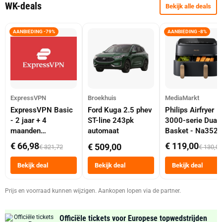
WK-deals
Bekijk alle deals
AANBIEDING -79%
AANBIEDING -8%
ExpressVPN
Broekhuis
MediaMarkt
ExpressVPN Basic
Ford Kuga 2.5 phev
Philips Airfryer
- 2 jaar + 4
ST-line 243pk
3000-serie Dual
maanden
automaat
Basket - Na352
abonnement
Dubbele Mand 9 
€ 66,98
€ 119,00
€ 509,00
€ 321,72
€ 130,0
Tot 6 Personen
Heteluchtfriteus
Bekijk deal
Bekijk deal
Bekijk deal
Zwart
Prijs en voorraad kunnen wijzigen. Aankopen lopen via de partner.
Officiële tickets voor Europese topwedstrijden