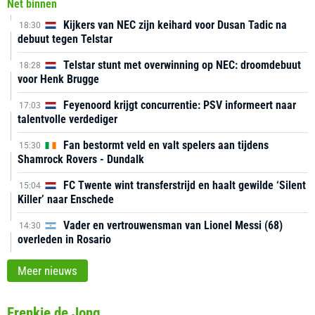
Net binnen
Kijkers van NEC zijn keihard voor Dusan Tadic na
18:30
debuut tegen Telstar
Telstar stunt met overwinning op NEC: droomdebuut
18:28
voor Henk Brugge
Feyenoord krijgt concurrentie: PSV informeert naar
17:03
talentvolle verdediger
Fan bestormt veld en valt spelers aan tijdens
15:30
Shamrock Rovers - Dundalk
FC Twente wint transferstrijd en haalt gewilde ‘Silent
15:04
Killer’ naar Enschede
Vader en vertrouwensman van Lionel Messi (68)
14:30
overleden in Rosario
Meer nieuws
Frenkie de Jong