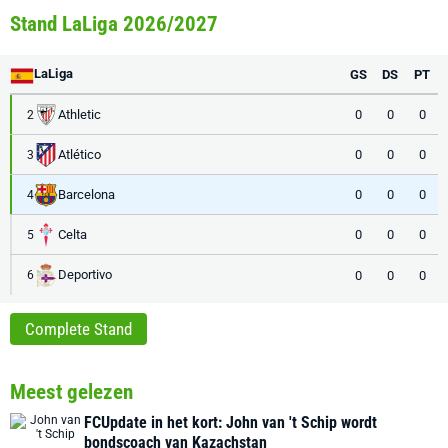
Stand LaLiga 2026/2027
LaLiga
GS
DS
PT
Athletic
0
0
0
2
Atlético
0
0
0
3
Barcelona
0
0
0
4
Celta
0
0
0
5
Deportivo
0
0
0
6
Complete Stand
Meest gelezen
FCUpdate in het kort: John van 't Schip wordt
bondscoach van Kazachstan