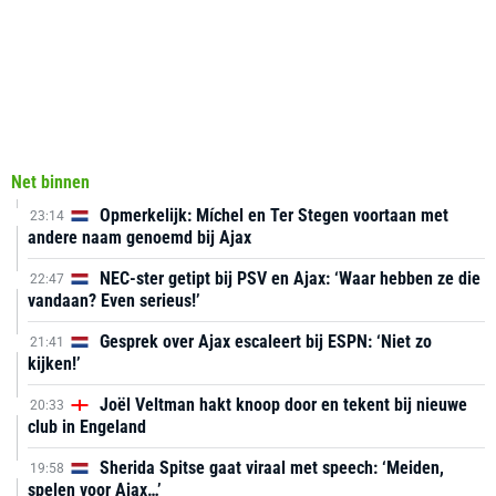
Net binnen
Opmerkelijk: Míchel en Ter Stegen voortaan met
23:14
andere naam genoemd bij Ajax
NEC-ster getipt bij PSV en Ajax: ‘Waar hebben ze die
22:47
vandaan? Even serieus!’
Gesprek over Ajax escaleert bij ESPN: ‘Niet zo
21:41
kijken!’
Joël Veltman hakt knoop door en tekent bij nieuwe
20:33
club in Engeland
Sherida Spitse gaat viraal met speech: ‘Meiden,
19:58
spelen voor Ajax…’