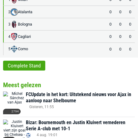
Atalanta
0
0
0
2
Bologna
0
0
0
3
Cagliari
0
0
0
4
Como
0
0
0
5
Complete Stand
Meest gelezen
FCUpdate in het kort: Uitstekend nieuws voor Ajax in
aanloop naar Shelbourne
Gisteren, 11:55
2794
Bizar: Bournemouth en Justin Kluivert vernederen
Serie A-club met 10-1
4 aug. 19:01