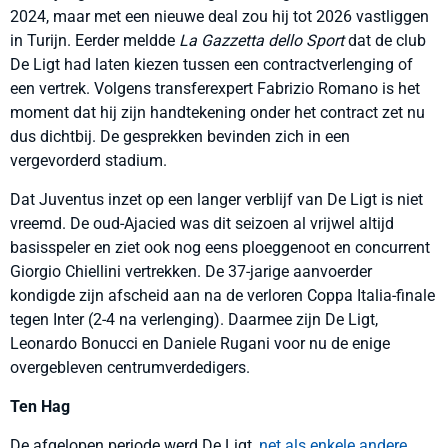
2024, maar met een nieuwe deal zou hij tot 2026 vastliggen
in Turijn. Eerder meldde
La Gazzetta dello Sport
dat de club
De Ligt had laten kiezen tussen een contractverlenging of
een vertrek. Volgens transferexpert Fabrizio Romano is het
moment dat hij zijn handtekening onder het contract zet nu
dus dichtbij. De gesprekken bevinden zich in een
vergevorderd stadium.
Dat Juventus inzet op een langer verblijf van De Ligt is niet
vreemd. De oud-Ajacied was dit seizoen al vrijwel altijd
basisspeler en ziet ook nog eens ploeggenoot en concurrent
Giorgio Chiellini vertrekken. De 37-jarige aanvoerder
kondigde zijn afscheid aan na de verloren Coppa Italia-finale
tegen Inter (2-4 na verlenging). Daarmee zijn De Ligt,
Leonardo Bonucci en Daniele Rugani voor nu de enige
overgebleven centrumverdedigers.
Ten Hag
De afgelopen periode werd De Ligt,
net als enkele andere