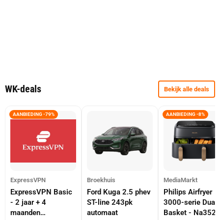
WK-deals
Bekijk alle deals
AANBIEDING -79%
AANBIEDING -8%
ExpressVPN
Broekhuis
MediaMarkt
ExpressVPN Basic
Ford Kuga 2.5 phev
Philips Airfryer
- 2 jaar + 4
ST-line 243pk
3000-serie Dual
maanden
automaat
Basket - Na352