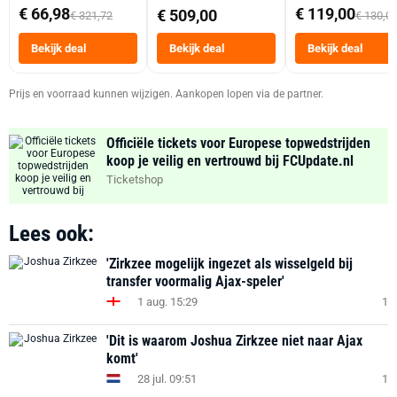
abonnement
Dubbele Mand 9 
€ 66,98
€ 119,00
€ 509,00
€ 321,72
€ 130,0
Tot 6 Personen
Heteluchtfriteus
Bekijk deal
Bekijk deal
Bekijk deal
Zwart
Prijs en voorraad kunnen wijzigen. Aankopen lopen via de partner.
Officiële tickets voor Europese topwedstrijden
koop je veilig en vertrouwd bij FCUpdate.nl
Ticketshop
Lees ook:
'Zirkzee mogelijk ingezet als wisselgeld bij
transfer voormalig Ajax-speler'
1 aug. 15:29
1
'Dit is waarom Joshua Zirkzee niet naar Ajax
komt'
28 jul. 09:51
1