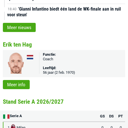
'Gianni Infantino biedt één land de WK-finale aan in ruil
18:40
voor steun'
Meer nieuws
Erik ten Hag
Functie:
Coach
Leeftijd:
56 jaar (2 feb. 1970)
Meer info
Stand Serie A 2026/2027
Serie A
GS
DS
PT
Milan
0
0
0
1