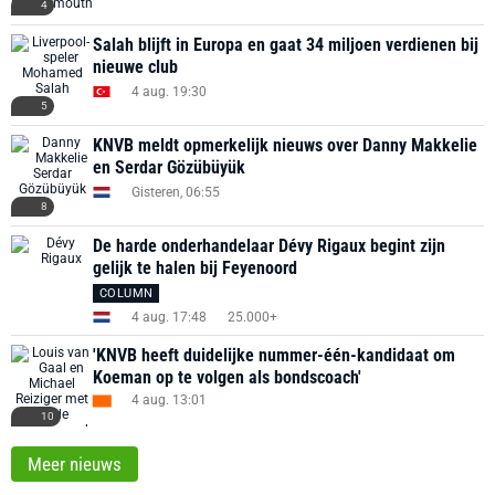
4
Salah blijft in Europa en gaat 34 miljoen verdienen bij
nieuwe club
4 aug. 19:30
5
KNVB meldt opmerkelijk nieuws over Danny Makkelie
en Serdar Gözübüyük
Gisteren, 06:55
8
De harde onderhandelaar Dévy Rigaux begint zijn
gelijk te halen bij Feyenoord
COLUMN
4 aug. 17:48
25.000+
'KNVB heeft duidelijke nummer-één-kandidaat om
Koeman op te volgen als bondscoach'
4 aug. 13:01
10
Meer nieuws