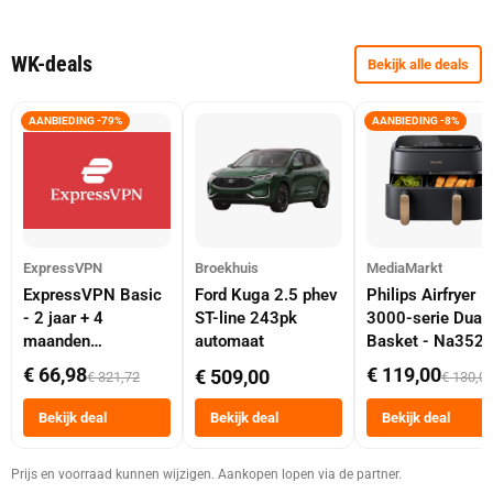
WK-deals
Bekijk alle deals
AANBIEDING -79%
AANBIEDING -8%
ExpressVPN
Broekhuis
MediaMarkt
ExpressVPN Basic
Ford Kuga 2.5 phev
Philips Airfryer
- 2 jaar + 4
ST-line 243pk
3000-serie Dual
maanden
automaat
Basket - Na352
abonnement
Dubbele Mand 9 
€ 66,98
€ 119,00
€ 509,00
€ 321,72
€ 130,0
Tot 6 Personen
Heteluchtfriteus
Bekijk deal
Bekijk deal
Bekijk deal
Zwart
Prijs en voorraad kunnen wijzigen. Aankopen lopen via de partner.