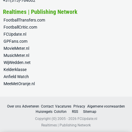
+31(315)-764002
Realtimes | Publishing Network
FootballTransfers.com
FootballCritic.com
FCUpdate.nl
GPFans.com
MovieMeter.nl
MusicMeter.nl
WijWedden.net
Kelderklasse
Anfield Watch
MeeMetOranje.nl
Over ons
Adverteren
Contact
Vacatures
Privacy
Algemene voorwaarden
Huisregels
Colofon
RSS
Sitemap
Copyright (©) 2005 - 2026
FCUpdate.nl
Realtimes | Publishing Network