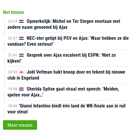
Net binnen
Opmerkelijk: Míchel en Ter Stegen voortaan met
23:14
andere naam genoemd bij Ajax
NEC-ster getipt bij PSV en Ajax: ‘Waar hebben ze die
22:47
vandaan? Even serieus!’
Gesprek over Ajax escaleert bij ESPN: ‘Niet zo
21:41
kijken!’
Joël Veltman hakt knoop door en tekent bij nieuwe
20:33
club in Engeland
Sherida Spitse gaat viraal met speech: ‘Meiden,
19:58
spelen voor Ajax…’
'Gianni Infantino biedt één land de WK-finale aan in ruil
18:40
voor steun'
Meer nieuws