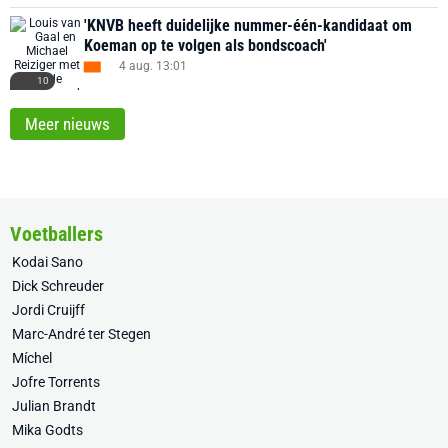
'KNVB heeft duidelijke nummer-één-kandidaat om
Koeman op te volgen als bondscoach'
4 aug. 13:01
10
Meer nieuws
Voetballers
Kodai Sano
Dick Schreuder
Jordi Cruijff
Marc-André ter Stegen
Míchel
Jofre Torrents
Julian Brandt
Mika Godts