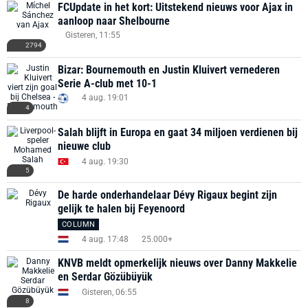
FCUpdate in het kort: Uitstekend nieuws voor Ajax in
aanloop naar Shelbourne
Gisteren, 11:55
2794
Bizar: Bournemouth en Justin Kluivert vernederen
Serie A-club met 10-1
4 aug. 19:01
4
Salah blijft in Europa en gaat 34 miljoen verdienen bij
nieuwe club
4 aug. 19:30
5
De harde onderhandelaar Dévy Rigaux begint zijn
gelijk te halen bij Feyenoord
COLUMN
4 aug. 17:48
25.000+
KNVB meldt opmerkelijk nieuws over Danny Makkelie
en Serdar Gözübüyük
Gisteren, 06:55
8