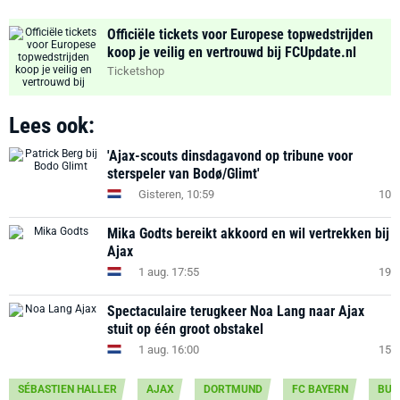
Officiële tickets voor Europese topwedstrijden
koop je veilig en vertrouwd bij FCUpdate.nl
Ticketshop
Lees ook:
'Ajax-scouts dinsdagavond op tribune voor
sterspeler van Bodø/Glimt'
Gisteren, 10:59
10
Mika Godts bereikt akkoord en wil vertrekken bij
Ajax
1 aug. 17:55
19
Spectaculaire terugkeer Noa Lang naar Ajax
stuit op één groot obstakel
1 aug. 16:00
15
SÉBASTIEN HALLER
AJAX
DORTMUND
FC BAYERN
BUN