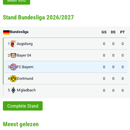
Meer info
Stand Bundesliga 2026/2027
Bundesliga
GS
DS
PT
Augsburg
0
0
0
1
Bayer 04
0
0
0
2
FC Bayern
0
0
0
3
Dortmund
0
0
0
4
M'gladbach
0
0
0
5
Complete Stand
Meest gelezen