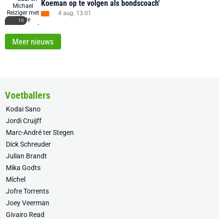
Koeman op te volgen als bondscoach'
4 aug. 13:01
10
Meer nieuws
Voetballers
Kodai Sano
Jordi Cruijff
Marc-André ter Stegen
Dick Schreuder
Julian Brandt
Mika Godts
Míchel
Jofre Torrents
Joey Veerman
Givairo Read