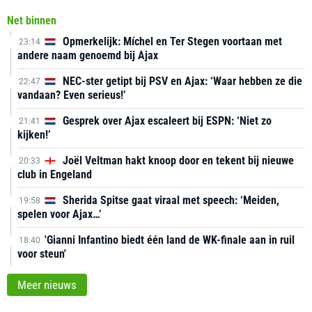
Net binnen
Opmerkelijk: Míchel en Ter Stegen voortaan met
23:14
andere naam genoemd bij Ajax
NEC-ster getipt bij PSV en Ajax: ‘Waar hebben ze die
22:47
vandaan? Even serieus!’
Gesprek over Ajax escaleert bij ESPN: ‘Niet zo
21:41
kijken!’
Joël Veltman hakt knoop door en tekent bij nieuwe
20:33
club in Engeland
Sherida Spitse gaat viraal met speech: ‘Meiden,
19:58
spelen voor Ajax…’
'Gianni Infantino biedt één land de WK-finale aan in ruil
18:40
voor steun'
Meer nieuws