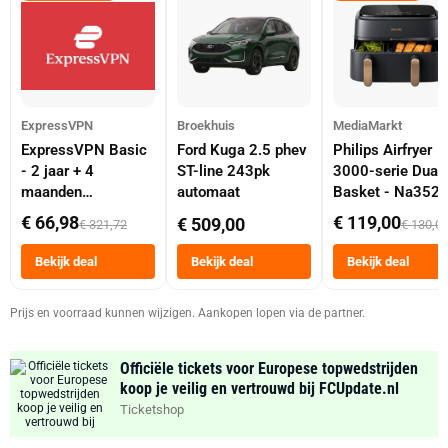
ExpressVPN
Broekhuis
MediaMarkt
ExpressVPN Basic
Ford Kuga 2.5 phev
Philips Airfryer
- 2 jaar + 4
ST-line 243pk
3000-serie Dual
maanden
automaat
Basket - Na352
abonnement
Dubbele Mand 9 
€ 66,98
€ 119,00
€ 509,00
€ 321,72
€ 130,0
Tot 6 Personen
Heteluchtfriteus
Bekijk deal
Bekijk deal
Bekijk deal
Zwart
Prijs en voorraad kunnen wijzigen. Aankopen lopen via de partner.
Officiële tickets voor Europese topwedstrijden
koop je veilig en vertrouwd bij FCUpdate.nl
Ticketshop