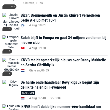
Gisteren, 11:55
2794
Bizar: Bournemouth en Justin Kluivert vernederen
Serie A-club met 10-1
4 aug. 19:01
4
Salah blijft in Europa en gaat 34 miljoen verdienen bij
nieuwe club
4 aug. 19:30
5
KNVB meldt opmerkelijk nieuws over Danny Makkelie
en Serdar Gözübüyük
Gisteren, 06:55
8
De harde onderhandelaar Dévy Rigaux begint zijn
gelijk te halen bij Feyenoord
COLUMN
4 aug. 17:48
25.000+
'KNVB heeft duidelijke nummer-één-kandidaat om