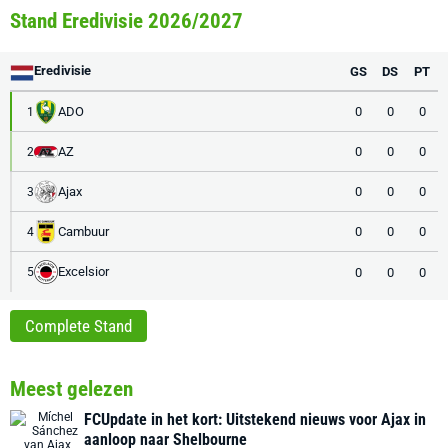
Stand Eredivisie 2026/2027
Eredivisie
GS
DS
PT
ADO
0
0
0
1
AZ
0
0
0
2
Ajax
0
0
0
3
Cambuur
0
0
0
4
Excelsior
0
0
0
5
Complete Stand
Meest gelezen
FCUpdate in het kort: Uitstekend nieuws voor Ajax in
aanloop naar Shelbourne