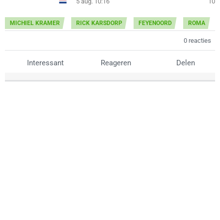
5 aug. 10:16
10
MICHIEL KRAMER
RICK KARSDORP
FEYENOORD
ROMA
0 reacties
Interessant
Reageren
Delen