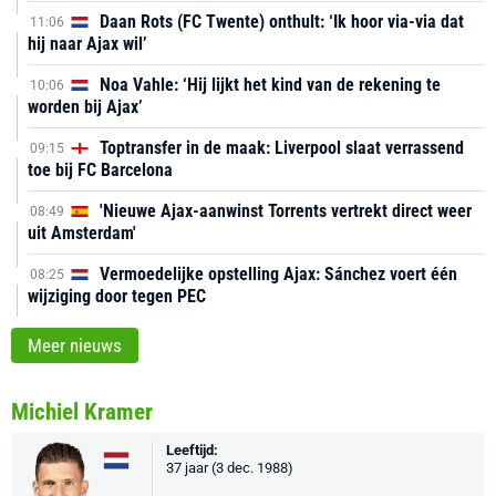
Daan Rots (FC Twente) onthult: ‘Ik hoor via-via dat
11:06
hij naar Ajax wil’
Noa Vahle: ‘Hij lijkt het kind van de rekening te
10:06
worden bij Ajax’
Toptransfer in de maak: Liverpool slaat verrassend
09:15
toe bij FC Barcelona
'Nieuwe Ajax-aanwinst Torrents vertrekt direct weer
08:49
uit Amsterdam'
Vermoedelijke opstelling Ajax: Sánchez voert één
08:25
wijziging door tegen PEC
Meer nieuws
Michiel Kramer
Leeftijd:
37 jaar (3 dec. 1988)