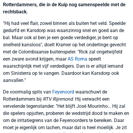
Rotterdammers, die in de Kuip nog samenspeelde met de
rechtsback.
"Hij had veel flair, zowel binnen als buiten het veld. Speelde
gedurfd en Karsdorp was waanzinnig snel en goed aan de
bal. Maar ook al ben je een goede verdediger, je bent op
snelheid kansloos", doelt Kramer op het onderlinge gevecht
met de Colombiaanse buitenspeler. "Rick zal ongetwijfeld
een zware avond krijgen, maar
AS Roma
speelt
waarschijnlijk met vijf verdedigers. Dan is er altijd iemand
om Sinisterra op te vangen. Daardoor kan Karsdorp ook
aanvallen."
De voormalig spits van
Feyenoord
waarschuwt de
Rotterdammers bij
RTV Rijnmond
. Hij verwacht een
vervelende tegenstander. "Het blijft José Mourinho… Hij zal
die spelers opjutten, proberen de wedstrijd dood te maken en
om de irritatiegrens van de Feyenoorders te bereiken. Daar
moet je eigenlijk om lachen, maar dat is heel moeilijk. Je zit