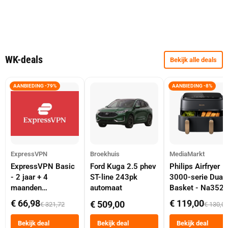
WK-deals
Bekijk alle deals
AANBIEDING -79%
AANBIEDING -8%
ExpressVPN
Broekhuis
MediaMarkt
ExpressVPN Basic
Ford Kuga 2.5 phev
Philips Airfryer
- 2 jaar + 4
ST-line 243pk
3000-serie Dual
maanden
automaat
Basket - Na352
abonnement
Dubbele Mand 9 
€ 66,98
€ 119,00
€ 509,00
€ 321,72
€ 130,0
Tot 6 Personen
Heteluchtfriteus
Bekijk deal
Bekijk deal
Bekijk deal