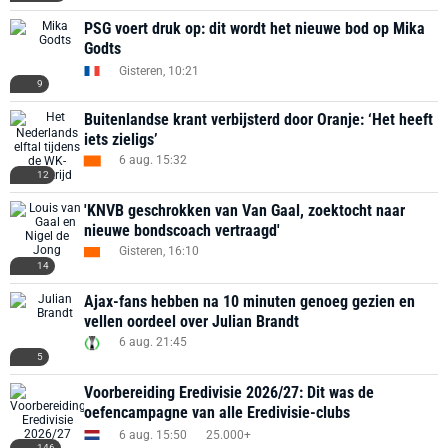
PSG voert druk op: dit wordt het nieuwe bod op Mika
Godts
Gisteren, 10:21
9
Buitenlandse krant verbijsterd door Oranje: ‘Het heeft
iets zieligs’
6 aug. 15:32
12
'KNVB geschrokken van Van Gaal, zoektocht naar
nieuwe bondscoach vertraagd'
Gisteren, 16:10
14
Ajax-fans hebben na 10 minuten genoeg gezien en
vellen oordeel over Julian Brandt
6 aug. 21:45
5
Voorbereiding Eredivisie 2026/27: Dit was de
oefencampagne van alle Eredivisie-clubs
6 aug. 15:50
25.000+
146