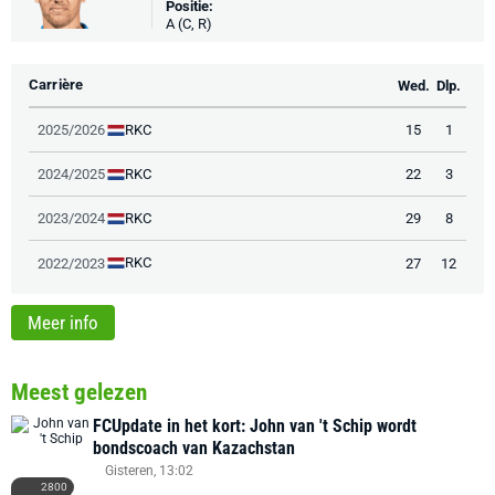
Positie:
A (C, R)
Carrière
Wed.
Dlp.
RKC
2025/2026
15
1
RKC
2024/2025
22
3
RKC
2023/2024
29
8
RKC
2022/2023
27
12
Meer info
Meest gelezen
FCUpdate in het kort: John van 't Schip wordt
bondscoach van Kazachstan
Gisteren, 13:02
2800