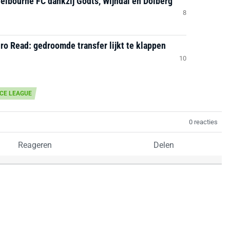
helbourne FC dankzij Godts, Wijndal en Dolberg
8
ro Read: gedroomde transfer lijkt te klappen
10
CE LEAGUE
0 reacties
Reageren
Delen