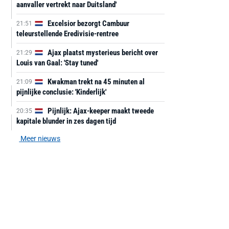
aanvaller vertrekt naar Duitsland'
Excelsior bezorgt Cambuur
21:51
teleurstellende Eredivisie-rentree
Ajax plaatst mysterieus bericht over
21:29
Louis van Gaal: 'Stay tuned'
Kwakman trekt na 45 minuten al
21:09
pijnlijke conclusie: 'Kinderlijk'
Pijnlijk: Ajax-keeper maakt tweede
20:35
kapitale blunder in zes dagen tijd
Meer nieuws