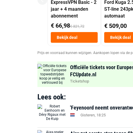
ExpressVPN Basic - 2
Ford Kuga 2.
jaar + 4 maanden
ST-line 243p
abonnement
automaat
€ 66,98
€ 509,00
€ 321,72
Bekijk deal
Bekijk deal
Prijs en voorraad kunnen wijzigen. Aankopen lopen via de p
Officiële tickets voor Europe
FCUpdate.nl
Ticketshop
Lees ook:
'Feyenoord neemt onverantwoor
Gisteren, 18:25