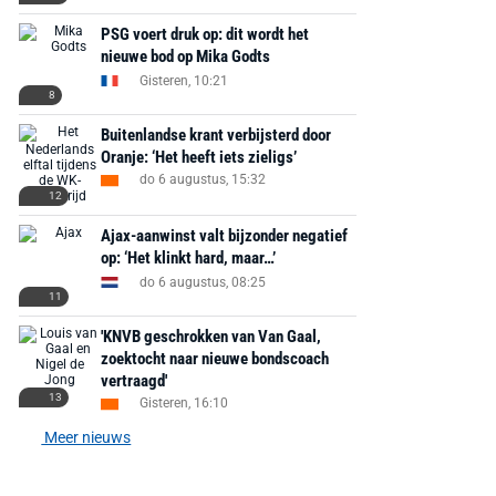
PSG voert druk op: dit wordt het
nieuwe bod op Mika Godts
Gisteren, 10:21
8
Buitenlandse krant verbijsterd door
Oranje: ‘Het heeft iets zieligs’
do 6 augustus, 15:32
12
Ajax-aanwinst valt bijzonder negatief
op: ‘Het klinkt hard, maar…’
do 6 augustus, 08:25
11
'KNVB geschrokken van Van Gaal,
zoektocht naar nieuwe bondscoach
vertraagd'
13
Gisteren, 16:10
Meer nieuws