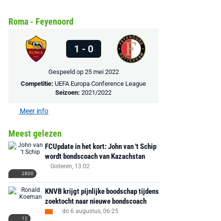
EA Sports FC 26 -
F50 Messi Elite Firm
Sonos Arc Ul
PlayStation 5
Ground Boots Kids
Soundbar Zw
Roma - Feyenoord
€ 78,00
€ 888,00
€ 29,99
€ 130,00
€ 
1 - 0
Bekijk deal
Bekijk deal
Bekijk deal
Gespeeld op 25 mei 2022
Competitie:
UEFA Europa Conference League
Seizoen:
2021/2022
Meer info
Meest gelezen
FCUpdate in het kort: John van 't Schip
wordt bondscoach van Kazachstan
Gisteren, 13:02
2800
KNVB krijgt pijnlijke boodschap tijdens
zoektocht naar nieuwe bondscoach
do 6 augustus, 06:25
12