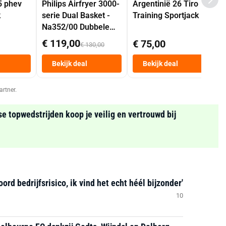
5 phev
Philips Airfryer 3000-
Argentinië 26 Tiro
k
serie Dual Basket -
Training Sportjack
Na352/00 Dubbele
Mand 9 L Tot 6
€ 119,00
€ 75,00
€ 130,00
Personen
Heteluchtfriteuse
Bekijk deal
Bekijk deal
Zwart
artner.
se topwedstrijden koop je veilig en vertrouwd bij
d bedrijfsrisico, ik vind het echt héél bijzonder'
10