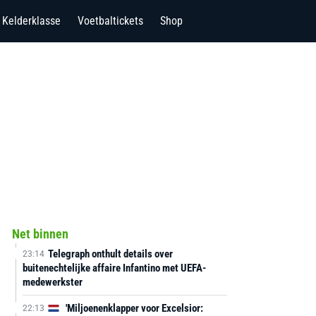
Kelderklasse
Voetbaltickets
Shop
Net binnen
Telegraph onthult details over
23:14
buitenechtelijke affaire Infantino met UEFA-
medewerkster
'Miljoenenklapper voor Excelsior:
22:13