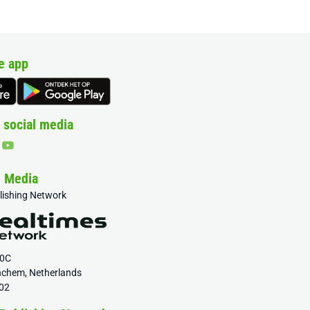
e app
 social media
& Media
blishing Network
20C
nchem, Netherlands
02