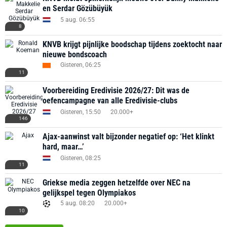
en Serdar Gözübüyük
5 aug. 06:55
8
KNVB krijgt pijnlijke boodschap tijdens zoektocht naar
nieuwe bondscoach
Gisteren, 06:25
11
Voorbereiding Eredivisie 2026/27: Dit was de
oefencampagne van alle Eredivisie-clubs
Gisteren, 15:50
20.000+
146
Ajax-aanwinst valt bijzonder negatief op: ‘Het klinkt
hard, maar…’
Gisteren, 08:25
11
Griekse media zeggen hetzelfde over NEC na
gelijkspel tegen Olympiakos
5 aug. 08:20
20.000+
10