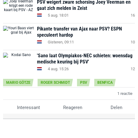
PSV weigert zware schorsing Joey Veerman en
gaat zich melden in Zeist
5 aug. 18:01
16
Pikante transfer van Ajax naar PSV? ESPN
speculeert hardop
Gisteren, 09:11
10
'Sano laat Olympiakos-NEC schieten: woensdag
medische keuring bij PSV'
4 aug. 15:26
12
MARIO GÖTZE
ROGER SCHMIDT
PSV
BENFICA
1 reactie
Interessant
Reageren
Delen