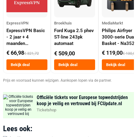
ExpressVPN
Broekhuis
MediaMarkt
ExpressVPN Basic
Ford Kuga 2.5 phev
Philips Airfryer
- 2 jaar + 4
ST-line 243pk
3000-serie Dual
maanden
automaat
Basket - Na352
abonnement
Dubbele Mand 9 
€ 66,98
€ 119,00
€ 509,00
€ 321,72
€ 130,0
Tot 6 Personen
Heteluchtfriteus
Bekijk deal
Bekijk deal
Bekijk deal
Zwart
Prijs en voorraad kunnen wijzigen. Aankopen lopen via de partner.
Officiële tickets voor Europese topwedstrijden
koop je veilig en vertrouwd bij FCUpdate.nl
Ticketshop
Lees ook: