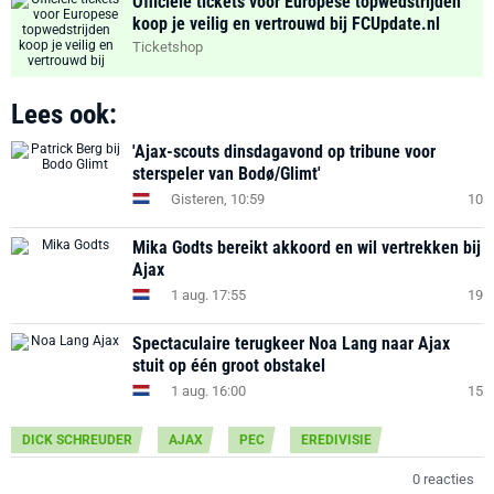
Officiële tickets voor Europese topwedstrijden
koop je veilig en vertrouwd bij FCUpdate.nl
Ticketshop
Lees ook:
'Ajax-scouts dinsdagavond op tribune voor
sterspeler van Bodø/Glimt'
Gisteren, 10:59
10
Mika Godts bereikt akkoord en wil vertrekken bij
Ajax
1 aug. 17:55
19
Spectaculaire terugkeer Noa Lang naar Ajax
stuit op één groot obstakel
1 aug. 16:00
15
DICK SCHREUDER
AJAX
PEC
EREDIVISIE
0 reacties