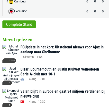
Cambuur
0
0
0
4
Excelsior
0
0
0
5
Complete Stand
Meest gelezen
FCUpdate in het kort: Uitstekend nieuws voor Ajax in
aanloop naar Shelbourne
Gisteren, 11:55
2794
Bizar: Bournemouth en Justin Kluivert vernederen
Serie A-club met 10-1
4 aug. 19:01
4
Salah blijft in Europa en gaat 34 miljoen verdienen bij
nieuwe club
4 aug. 19:30
5