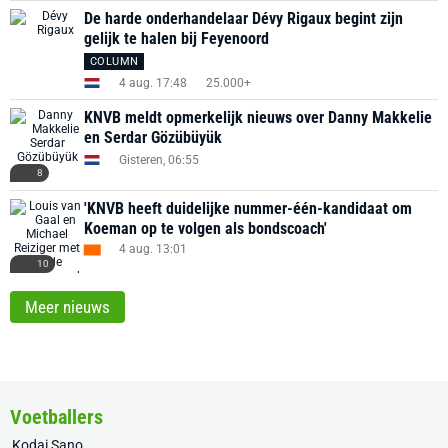
De harde onderhandelaar Dévy Rigaux begint zijn
gelijk te halen bij Feyenoord
COLUMN
4 aug. 17:48
25.000+
KNVB meldt opmerkelijk nieuws over Danny Makkelie
en Serdar Gözübüyük
Gisteren, 06:55
8
'KNVB heeft duidelijke nummer-één-kandidaat om
Koeman op te volgen als bondscoach'
4 aug. 13:01
10
Meer nieuws
Voetballers
Kodai Sano