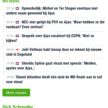
Net binnen
Opmerkelijk: Míchel en Ter Stegen voortaan met
23:14
andere naam genoemd bij Ajax
NEC-ster getipt bij PSV en Ajax: ‘Waar hebben ze die
22:47
vandaan? Even serieus!’
Gesprek over Ajax escaleert bij ESPN: ‘Niet zo
21:41
kijken!’
Joël Veltman hakt knoop door en tekent bij nieuwe
20:33
club in Engeland
Sherida Spitse gaat viraal met speech: ‘Meiden,
19:58
spelen voor Ajax…’
'Gianni Infantino biedt één land de WK-finale aan in ruil
18:40
voor steun'
Meer nieuws
Dick Schreuder