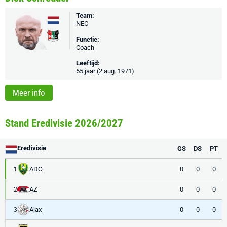
Team:
NEC
Functie:
Coach
Leeftijd:
55 jaar (2 aug. 1971)
Meer info
Stand Eredivisie 2026/2027
Eredivisie
GS
DS
PT
ADO
0
0
0
1
AZ
0
0
0
2
Ajax
0
0
0
3