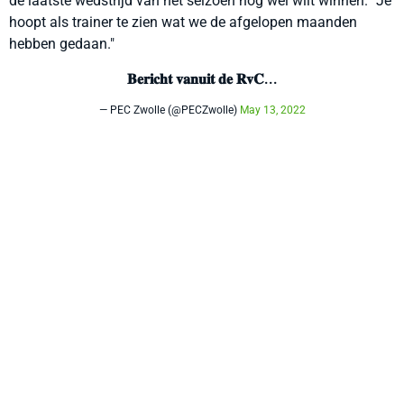
de laatste wedstrijd van het seizoen nog wel wilt winnen. "Je
hoopt als trainer te zien wat we de afgelopen maanden
hebben gedaan."
𝐁𝐞𝐫𝐢𝐜𝐡𝐭 𝐯𝐚𝐧𝐮𝐢𝐭 𝐝𝐞 𝐑𝐯𝐂...
— PEC Zwolle (@PECZwolle)
May 13, 2022