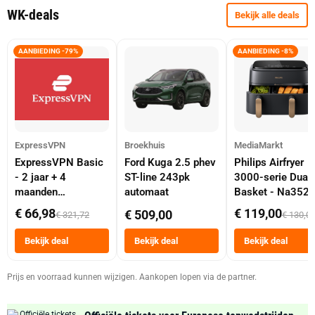
WK-deals
Bekijk alle deals
AANBIEDING -79%
AANBIEDING -8%
ExpressVPN
Broekhuis
MediaMarkt
ExpressVPN Basic
Ford Kuga 2.5 phev
Philips Airfryer
- 2 jaar + 4
ST-line 243pk
3000-serie Dual
maanden
automaat
Basket - Na352
abonnement
Dubbele Mand 9 
€ 66,98
€ 119,00
€ 509,00
€ 321,72
€ 130,0
Tot 6 Personen
Heteluchtfriteus
Bekijk deal
Bekijk deal
Bekijk deal
Zwart
Prijs en voorraad kunnen wijzigen. Aankopen lopen via de partner.