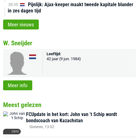
Pijnlijk: Ajax-keeper maakt tweede kapitale blunder
20:35
in zes dagen tijd
Meer nieuws
W. Sneijder
Leeftijd:
42 jaar (9 jun. 1984)
Meer info
Meest gelezen
FCUpdate in het kort: John van 't Schip wordt
bondscoach van Kazachstan
Gisteren, 13:02
2800