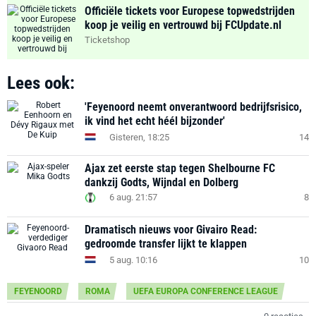
Officiële tickets voor Europese topwedstrijden
koop je veilig en vertrouwd bij FCUpdate.nl
Ticketshop
Lees ook:
'Feyenoord neemt onverantwoord bedrijfsrisico,
ik vind het echt héél bijzonder'
Gisteren, 18:25
14
Ajax zet eerste stap tegen Shelbourne FC
dankzij Godts, Wijndal en Dolberg
6 aug. 21:57
8
Dramatisch nieuws voor Givairo Read:
gedroomde transfer lijkt te klappen
5 aug. 10:16
10
FEYENOORD
ROMA
UEFA EUROPA CONFERENCE LEAGUE