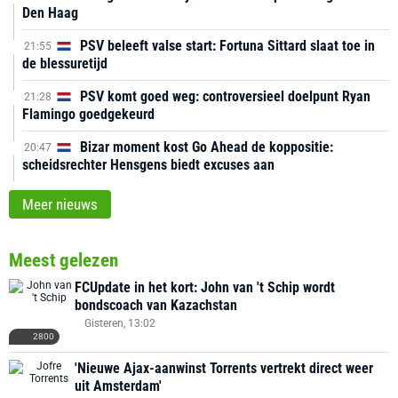
Den Haag
PSV beleeft valse start: Fortuna Sittard slaat toe in
21:55
de blessuretijd
PSV komt goed weg: controversieel doelpunt Ryan
21:28
Flamingo goedgekeurd
Bizar moment kost Go Ahead de koppositie:
20:47
scheidsrechter Hensgens biedt excuses aan
Meer nieuws
Meest gelezen
FCUpdate in het kort: John van 't Schip wordt
bondscoach van Kazachstan
Gisteren, 13:02
2800
'Nieuwe Ajax-aanwinst Torrents vertrekt direct weer
uit Amsterdam'