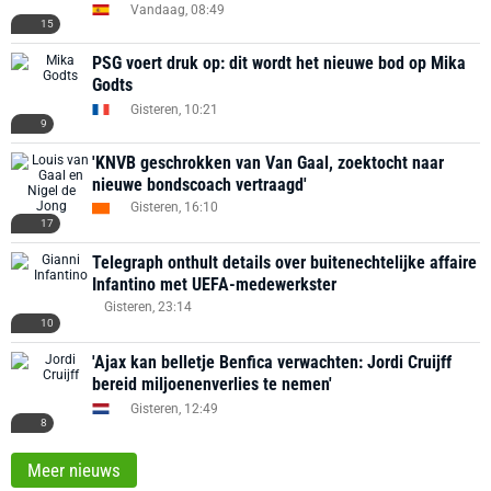
Vandaag, 08:49
15
PSG voert druk op: dit wordt het nieuwe bod op Mika
Godts
Gisteren, 10:21
9
'KNVB geschrokken van Van Gaal, zoektocht naar
nieuwe bondscoach vertraagd'
Gisteren, 16:10
17
Telegraph onthult details over buitenechtelijke affaire
Infantino met UEFA-medewerkster
Gisteren, 23:14
10
'Ajax kan belletje Benfica verwachten: Jordi Cruijff
bereid miljoenenverlies te nemen'
Gisteren, 12:49
8
Meer nieuws