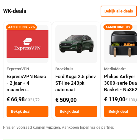
WK-deals
Bekijk alle deals
AANBIEDING -79%
AANBIEDING -8%
ExpressVPN
Broekhuis
MediaMarkt
ExpressVPN Basic
Ford Kuga 2.5 phev
Philips Airfryer
- 2 jaar + 4
ST-line 243pk
3000-serie Dual
maanden
automaat
Basket - Na352
abonnement
Dubbele Mand 9 
€ 66,98
€ 119,00
€ 509,00
€ 321,72
€ 130,0
Tot 6 Personen
Heteluchtfriteus
Bekijk deal
Bekijk deal
Bekijk deal
Zwart
Prijs en voorraad kunnen wijzigen. Aankopen lopen via de partner.