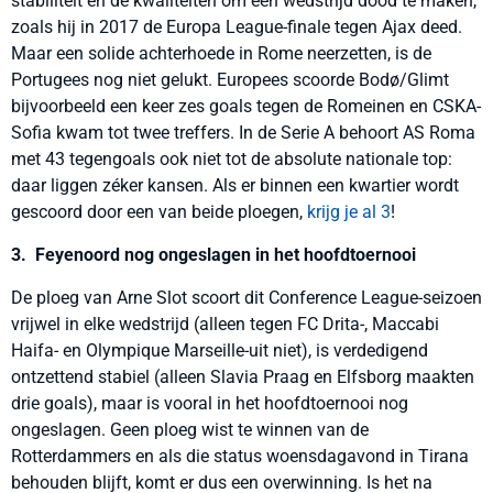
stabiliteit en de kwaliteiten om een wedstrijd dood te maken,
zoals hij in 2017 de Europa League-finale tegen Ajax deed.
Maar een solide achterhoede in Rome neerzetten, is de
Portugees nog niet gelukt. Europees scoorde Bodø/Glimt
bijvoorbeeld een keer zes goals tegen de Romeinen en CSKA-
Sofia kwam tot twee treffers. In de Serie A behoort AS Roma
met 43 tegengoals ook niet tot de absolute nationale top:
daar liggen zéker kansen. Als er binnen een kwartier wordt
gescoord door een van beide ploegen,
krijg je al 3
!
3. Feyenoord nog ongeslagen in het hoofdtoernooi
De ploeg van Arne Slot scoort dit Conference League-seizoen
vrijwel in elke wedstrijd (alleen tegen FC Drita-, Maccabi
Haifa- en Olympique Marseille-uit niet), is verdedigend
ontzettend stabiel (alleen Slavia Praag en Elfsborg maakten
drie goals), maar is vooral in het hoofdtoernooi nog
ongeslagen. Geen ploeg wist te winnen van de
Rotterdammers en als die status woensdagavond in Tirana
behouden blijft, komt er dus een overwinning. Is het na