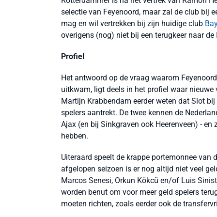
Rotterdammer is na het vertrek van Ramon Hen
selectie van Feyenoord, maar zal de club bij 
mag en wil vertrekken bij zijn huidige club
Bay
overigens (nog) niet bij een terugkeer naar de 
Profiel
Het antwoord op de vraag waarom Feyenoord b
uitkwam, ligt deels in het profiel waar nieuw
Martijn Krabbendam eerder weten dat Slot bij
spelers aantrekt. De twee kennen de Nederlands
Ajax (en bij Sinkgraven ook Heerenveen) - e
hebben.
Uiteraard speelt de krappe portemonnee van 
afgelopen seizoen is er nog altijd niet veel g
Marcos Senesi, Orkun Kökcü en/of Luis Sinist
worden benut om voor meer geld spelers terug t
moeten richten, zoals eerder ook de transferv