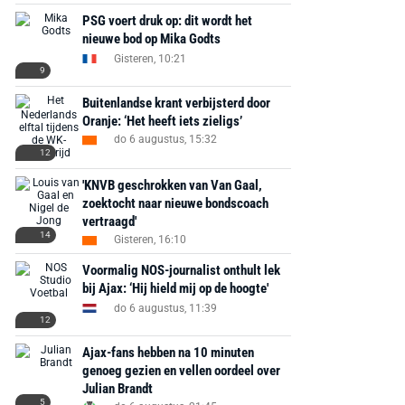
Bekijk deal
Bekijk deal
Bekijk deal
PSG voert druk op: dit wordt het
nieuwe bod op Mika Godts
Gisteren, 10:21
9
Buitenlandse krant verbijsterd door
Oranje: ‘Het heeft iets zieligs’
do 6 augustus, 15:32
12
'KNVB geschrokken van Van Gaal,
zoektocht naar nieuwe bondscoach
vertraagd'
14
Gisteren, 16:10
Voormalig NOS-journalist onthult lek
bij Ajax: ‘Hij hield mij op de hoogte'
do 6 augustus, 11:39
12
Ajax-fans hebben na 10 minuten
genoeg gezien en vellen oordeel over
Julian Brandt
5