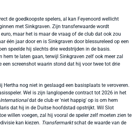
irect de goedkoopste spelers, al kan Feyenoord wellicht
beginnen met Sinkgraven. Zijn transferwaarde wordt
euro, maar het is maar de vraag of de club dat ook zou
ar één jaar door en is Sinkgraven door blessureleed op een
n speelde hij slechts drie wedstrijden in de basis.
hem te laten gaan, terwijl Sinkgraven zelf ook meer zal
 een screenshot waarin stond dat hij voor twee tot drie
ij Hertha nog niet in geslaagd een basisplaats te veroveren.
sisspeler. Wel is zijn langlopende contract tot 2026 in het
International
dat de club er 'niet happig' op is om hem
ris dat hij in de Duitse hoofdstad opstrijkt. Wil Slot
e willen voegen, zal hij vooral de speler zelf moeten zien te
edivisie kan kiezen.
Transfermarkt
schat de waarde van de