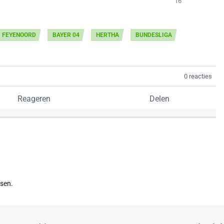
16
FEYENOORD
BAYER 04
HERTHA
BUNDESLIGA
0 reacties
Reageren
Delen
tsen.