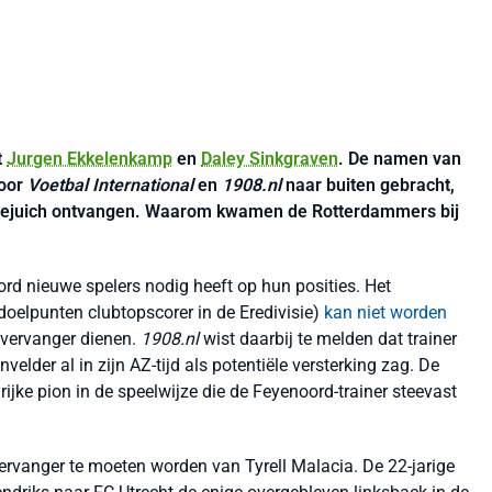
t
Jurgen Ekkelenkamp
en
Daley Sinkgraven
. De namen van
door
Voetbal International
en
1908.nl
naar buiten gebracht,
 gejuich ontvangen. Waarom kwamen de Rotterdammers bij
ord nieuwe spelers nodig heeft op hun posities. Het
n doelpunten clubtopscorer in de Eredivisie)
kan niet worden
 vervanger dienen.
1908.nl
wist daarbij te melden dat trainer
elder al in zijn AZ-tijd als potentiële versterking zag. De
jke pion in de speelwijze die de Feyenoord-trainer steevast
 vervanger te moeten worden van Tyrell Malacia. De 22-jarige