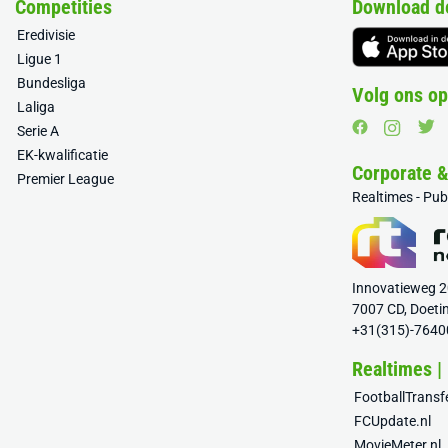
Competities
Download d
Eredivisie
Ligue 1
Bundesliga
Volg ons op
Laliga
Serie A
EK-kwalificatie
Corporate 
Premier League
Realtimes - Pu
Innovatieweg 
7007 CD, Doeti
+31(315)-7640
Realtimes |
FootballTrans
FCUpdate.nl
MovieMeter.nl