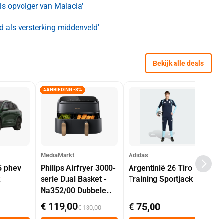
ls opvolger van Malacia'
d als versterking middenveld'
Bekijk alle deals
AANBIEDING -8%
MediaMarkt
Adidas
5 phev
Philips Airfryer 3000-
Argentinië 26 Tiro
k
serie Dual Basket -
Training Sportjack
Na352/00 Dubbele
Mand 9 L Tot 6
€ 119,00
€ 75,00
€ 130,00
Personen