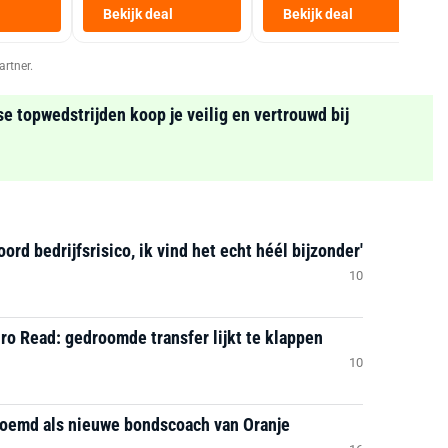
Heteluchtfriteuse
Bekijk deal
Bekijk deal
Zwart
artner.
se topwedstrijden koop je veilig en vertrouwd bij
d bedrijfsrisico, ik vind het echt héél bijzonder'
10
ro Read: gedroomde transfer lijkt te klappen
10
noemd als nieuwe bondscoach van Oranje