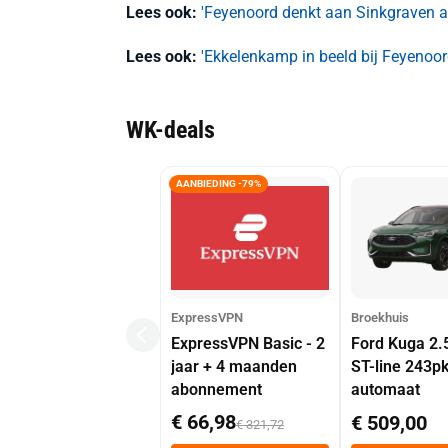
Lees ook:
'Feyenoord denkt aan Sinkgraven a
Lees ook:
'Ekkelenkamp in beeld bij Feyenoor
WK-deals
AANBIEDING -79%
ExpressVPN
Broekhuis
ExpressVPN Basic - 2
Ford Kuga 2.
jaar + 4 maanden
ST-line 243p
abonnement
automaat
€ 66,98
€ 509,00
€ 321,72