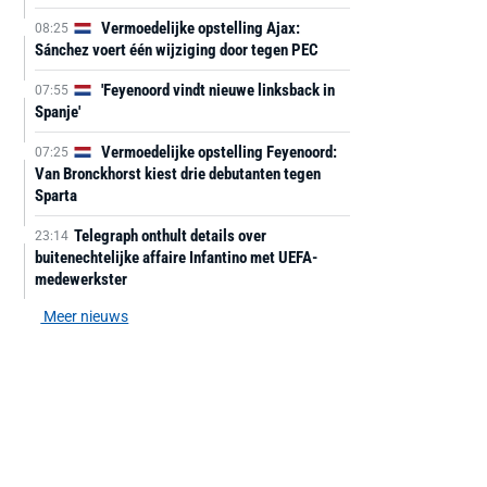
Vermoedelijke opstelling Ajax:
08:25
Sánchez voert één wijziging door tegen PEC
'Feyenoord vindt nieuwe linksback in
07:55
Spanje'
Vermoedelijke opstelling Feyenoord:
07:25
Van Bronckhorst kiest drie debutanten tegen
Sparta
Telegraph onthult details over
23:14
buitenechtelijke affaire Infantino met UEFA-
medewerkster
Meer nieuws