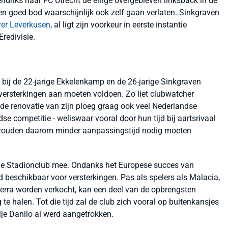
driks naar FC Utrecht de enige overgebleven linksback in de
een goed bod waarschijnlijk ook zelf gaan verlaten. Sinkgraven
er Leverkusen
, al ligt zijn voorkeur in eerste instantie
Eredivisie.
ij de 22-jarige Ekkelenkamp en de 26-jarige Sinkgraven
e versterkingen aan moeten voldoen. Zo liet clubwatcher
 de renovatie van zijn ploeg graag ook veel Nederlandse
e competitie - weliswaar vooral door hun tijd bij aartsrivaal
n zouden daarom minder aanpassingstijd nodig moeten
de Stadionclub mee. Ondanks het Europese succes van
eld beschikbaar voor versterkingen. Pas als spelers als Malacia,
erra worden verkocht, kan een deel van de opbrengsten
e halen. Tot die tijd zal de club zich vooral op buitenkansjes
rije Danilo al werd aangetrokken.