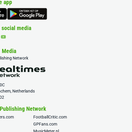
e app
 social media
& Media
blishing Network
20C
nchem, Netherlands
02
 Publishing Network
fers.com
FootballCritic.com
GPFans.com
MusicMeter.nl