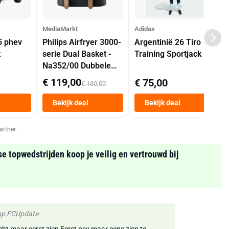
MediaMarkt
Adidas
5 phev
Philips Airfryer 3000-
Argentinië 26 Tiro
k
serie Dual Basket -
Training Sportjack
Na352/00 Dubbele
Mand 9 L Tot 6
€ 119,00
€ 75,00
€ 130,00
Personen
Heteluchtfriteuse
Bekijk deal
Bekijk deal
Zwart
artner.
se topwedstrijden koop je veilig en vertrouwd bij
 op FCUpdate