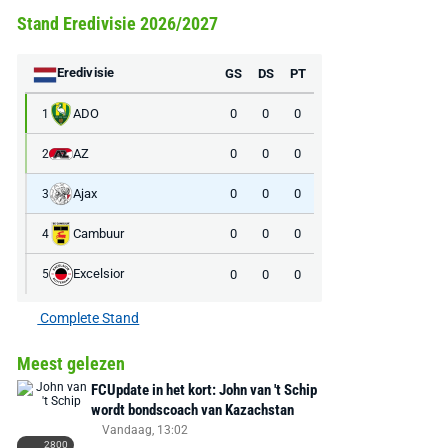
Stand Eredivisie 2026/2027
Eredivisie
GS
DS
PT
ADO
0
0
0
1
AZ
0
0
0
2
Ajax
0
0
0
3
Cambuur
0
0
0
4
Excelsior
0
0
0
5
Complete Stand
Meest gelezen
FCUpdate in het kort: John van 't Schip
wordt bondscoach van Kazachstan
Vandaag, 13:02
2800