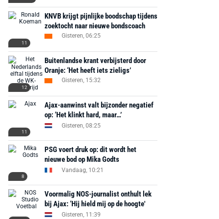
KNVB krijgt pijnlijke boodschap tijdens
zoektocht naar nieuwe bondscoach
Gisteren, 06:25
11
Buitenlandse krant verbijsterd door
Oranje: ‘Het heeft iets zieligs’
Gisteren, 15:32
12
Ajax-aanwinst valt bijzonder negatief
op: ‘Het klinkt hard, maar…’
Gisteren, 08:25
11
PSG voert druk op: dit wordt het
nieuwe bod op Mika Godts
Vandaag, 10:21
8
AANBIEDING -40%
AANBIEDING -19%
Voormalig NOS-journalist onthult lek
bij Ajax: ‘Hij hield mij op de hoogte'
Gisteren, 11:39