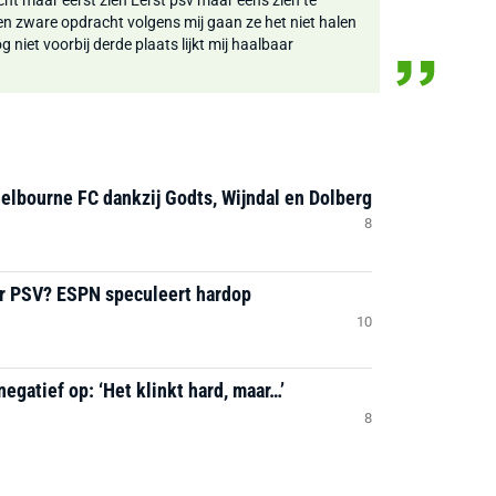
acht maar eerst zien Eerst psv maar eens zien te
en zware opdracht volgens mij gaan ze het niet halen
 niet voorbij derde plaats lijkt mij haalbaar
helbourne FC dankzij Godts, Wijndal en Dolberg
8
ar PSV? ESPN speculeert hardop
10
negatief op: ‘Het klinkt hard, maar…’
8