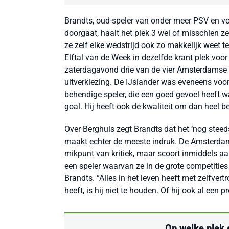
Brandts, oud-speler van onder meer PSV en voo
doorgaat, haalt het plek 3 wel of misschien zel
ze zelf elke wedstrijd ook zo makkelijk weet t
Elftal van de Week in dezelfde krant plek voor
zaterdagavond drie van de vier Amsterdamse t
uitverkiezing. De IJslander was eveneens voor 
behendige speler, die een goed gevoel heeft 
goal. Hij heeft ook de kwaliteit om dan heel be
Over Berghuis zegt Brandts dat het ‘nog steed
maakt echter de meeste indruk. De Amsterdam
mikpunt van kritiek, maar scoort inmiddels aa
een speler waarvan ze in de grote competitie
Brandts. “Alles in het leven heeft met zelfver
heeft, is hij niet te houden. Of hij ook al een
Op welke plek e