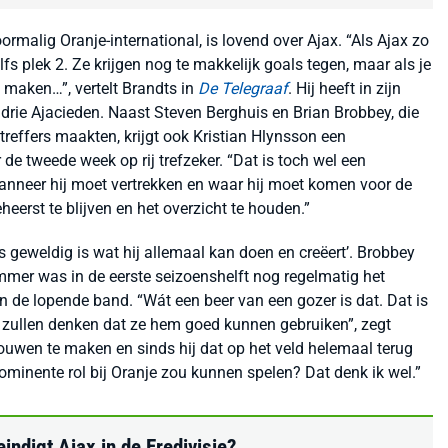
rmalig Oranje-international, is lovend over Ajax. “Als Ajax zo
fs plek 2. Ze krijgen nog te makkelijk goals tegen, maar als je
e maken…”, vertelt Brandts in
De Telegraaf
. Hij heeft in zijn
 drie Ajacieden. Naast Steven Berghuis en Brian Brobbey, die
reffers maakten, krijgt ook Kristian Hlynsson een
de tweede week op rij trefzeker. “Dat is toch wel een
wanneer hij moet vertrekken en waar hij moet komen voor de
heerst te blijven en het overzicht te houden.”
s geweldig is wat hij allemaal kan doen en creëert’. Brobbey
mer was in de eerste seizoenshelft nog regelmatig het
n de lopende band. “Wát een beer van een gozer is dat. Dat is
s zullen denken dat ze hem goed kunnen gebruiken”, zegt
trouwen te maken en sinds hij dat op het veld helemaal terug
 prominente rol bij Oranje zou kunnen spelen? Dat denk ik wel.”
indigt Ajax in de Eredivisie?