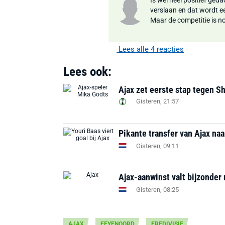
Is wel heel positief ged
verslaan en dat wordt e
Maar de competitie is nog
Lees alle 4 reacties
Lees ook:
Ajax zet eerste stap tegen S
Gisteren, 21:57
Pikante transfer van Ajax na
Gisteren, 09:11
Ajax-aanwinst valt bijzonder 
Gisteren, 08:25
AJAX
FEYENOORD
EREDIVISIE