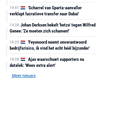
'Scharrel van Sparta-aanvaller
19:41
verklapt lucratieve transfer naar Dubai'
Johan Derksen hekelt 'hetze' tegen Wilfred
19:28
Genee: 'Ze moeten zich schamen!'
'Feyenoord neemt onverantwoord
18:25
bedrijfsrisico, ik vind het echt héél bijzonder'
Ajax waarschuwt supporters na
18:08
datalek: 'Wees extra alert'
Meer nieuws