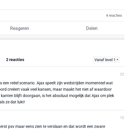
4 reacties
Reageren
Delen
2 reacties
Vanaf level 1
22
ls een reëel scenario. Ajax speelt zijn wedstrijden momenteel wat
rd creëert vaak veel kansen, maar maakt het niet af waardoor
e kanten blijft doorgaan, is het absoluut mogelijk dat Ajax om plek
s ze dat lukt!
12
 Eerst psv maar eens zien te verslaan en dat wordt een zware