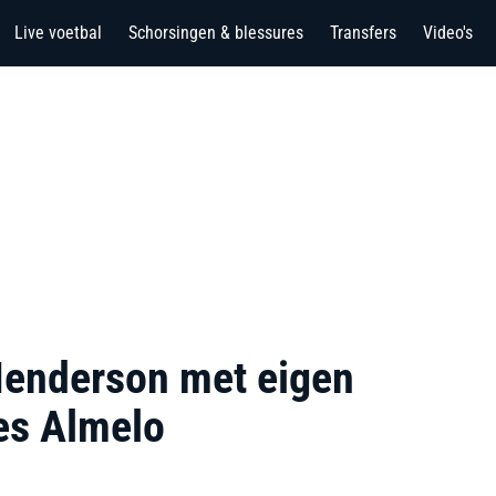
Live voetbal
Schorsingen & blessures
Transfers
Video's
Henderson met eigen
es Almelo