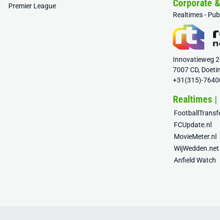
Corporate 
Premier League
Realtimes - Pu
Innovatieweg 
7007 CD, Doeti
+31(315)-7640
Realtimes |
FootballTrans
FCUpdate.nl
MovieMeter.nl
WijWedden.net
Anfield Watch