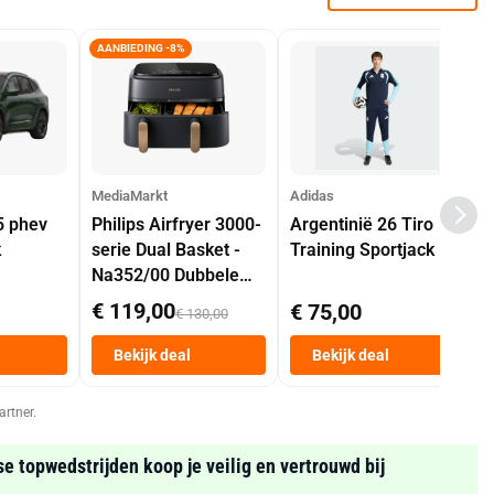
AANBIEDING -8%
MediaMarkt
Adidas
5 phev
Philips Airfryer 3000-
Argentinië 26 Tiro
k
serie Dual Basket -
Training Sportjack
Na352/00 Dubbele
Mand 9 L Tot 6
€ 119,00
€ 75,00
€ 130,00
Personen
Heteluchtfriteuse
Bekijk deal
Bekijk deal
Zwart
artner.
se topwedstrijden koop je veilig en vertrouwd bij