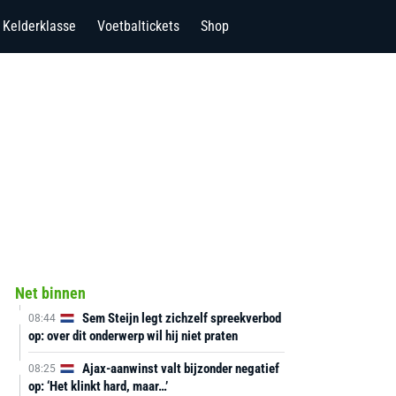
Kelderklasse
Voetbaltickets
Shop
Net binnen
Sem Steijn legt zichzelf spreekverbod
08:44
op: over dit onderwerp wil hij niet praten
Ajax-aanwinst valt bijzonder negatief
08:25
op: ‘Het klinkt hard, maar…’