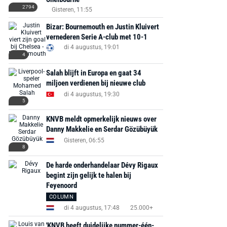
2794
Gisteren, 11:55
Bizar: Bournemouth en Justin Kluivert
vernederen Serie A-club met 10-1
di 4 augustus, 19:01
4
Salah blijft in Europa en gaat 34
miljoen verdienen bij nieuwe club
di 4 augustus, 19:30
5
KNVB meldt opmerkelijk nieuws over
Danny Makkelie en Serdar Gözübüyük
Gisteren, 06:55
8
De harde onderhandelaar Dévy Rigaux
begint zijn gelijk te halen bij
Feyenoord
COLUMN
di 4 augustus, 17:48
25.000+
'KNVB heeft duidelijke nummer-één-