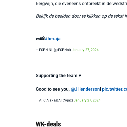
Bergwijn, die eveneens ontbreekt in de wedstri
Bekijk de beelden door te klikken op de tekst 
👀📸
#heraja
— ESPN NL (@ESPNnl)
January 27, 2024
Supporting the team ♥️
Good to see you,
@JHenderson
!
pic.twitte
— AFC Ajax (@AFCAjax)
January 27, 2024
WK-deals