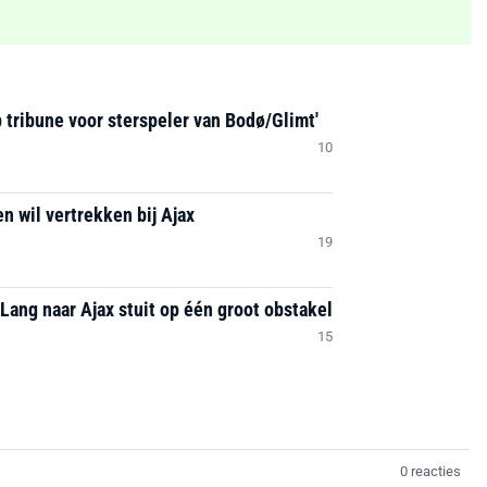
 tribune voor sterspeler van Bodø/Glimt'
10
n wil vertrekken bij Ajax
19
Lang naar Ajax stuit op één groot obstakel
15
0 reacties