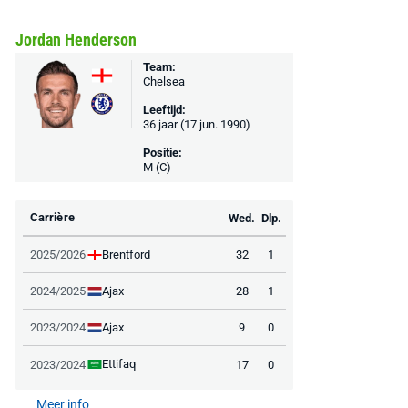
Jordan Henderson
Team:
Chelsea
Leeftijd:
36 jaar (17 jun. 1990)
Positie:
M (C)
Carrière
Wed.
Dlp.
Brentford
2025/2026
32
1
Ajax
2024/2025
28
1
Ajax
2023/2024
9
0
Ettifaq
2023/2024
17
0
Meer info