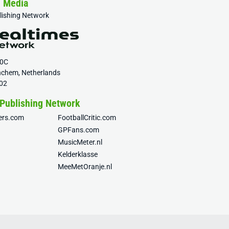
& Media
blishing Network
20C
nchem, Netherlands
02
 Publishing Network
fers.com
FootballCritic.com
GPFans.com
MusicMeter.nl
Kelderklasse
MeeMetOranje.nl