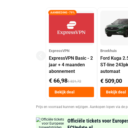
AANBIEDING -79%
ExpressVPN
Broekhuis
ExpressVPN Basic - 2
Ford Kuga 2.
jaar + 4 maanden
ST-line 243p
abonnement
automaat
€ 66,98
€ 509,00
€ 321,72
Bekijk deal
Bekijk deal
Prijs en voorraad kunnen wijzigen. Aankopen lopen via de p
Officiële tickets voor Europe
FCUpdate.nl