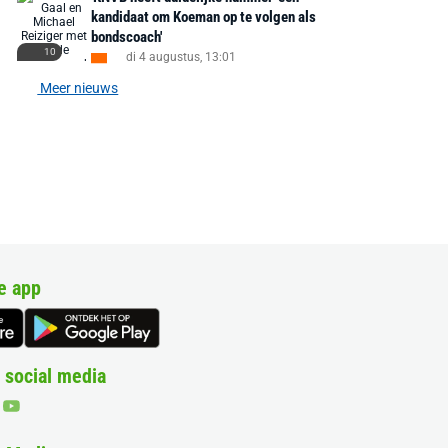
kandidaat om Koeman op te volgen als
bondscoach'
10
di 4 augustus, 13:01
Meer nieuws
e app
 social media