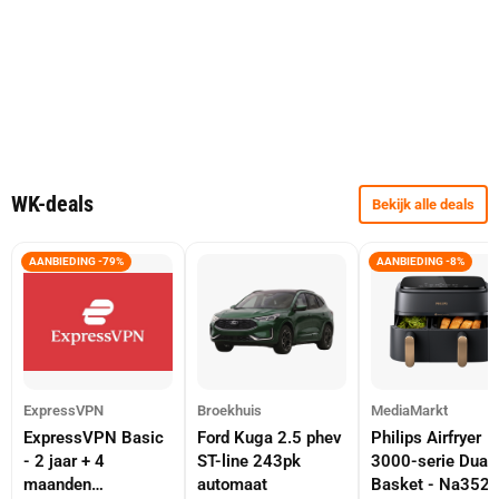
WK-deals
Bekijk alle deals
AANBIEDING -79%
AANBIEDING -8%
ExpressVPN
Broekhuis
MediaMarkt
ExpressVPN Basic
Ford Kuga 2.5 phev
Philips Airfryer
- 2 jaar + 4
ST-line 243pk
3000-serie Dual
maanden
automaat
Basket - Na352