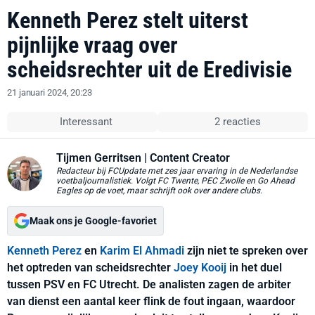
Kenneth Perez stelt uiterst
pijnlijke vraag over
scheidsrechter uit de Eredivisie
21 januari 2024, 20:23
Interessant
2 reacties
Tijmen Gerritsen
| Content Creator
Redacteur bij FCUpdate met zes jaar ervaring in de Nederlandse
voetbaljournalistiek. Volgt FC Twente, PEC Zwolle en Go Ahead
Eagles op de voet, maar schrijft ook over andere clubs.
Maak ons je Google-favoriet
Kenneth Perez
en
Karim El Ahmadi
zijn niet te spreken over
het optreden van scheidsrechter
Joey Kooij
in het duel
tussen PSV en FC Utrecht. De analisten zagen de arbiter
van dienst een aantal keer flink de fout ingaan, waardoor