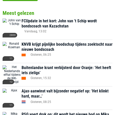
Meest gelezen
FCUpdate in het kort: John van 't Schip wordt
bondscoach van Kazachstan
Vandaag, 13:02
2800
KNVB krijgt pijnlijke boodschap tijdens zoektocht naar
nieuwe bondscoach
Gisteren, 06:25
11
Buitenlandse krant verbijsterd door Oranje: ‘Het heeft
iets zieligs’
Gisteren, 15:32
12
Ajax-aanwinst valt bijzonder negatief op: ‘Het klinkt
hard, maar…’
Gisteren, 08:25
11
PSG voert druk op: dit wordt het nieuwe bod op Mika