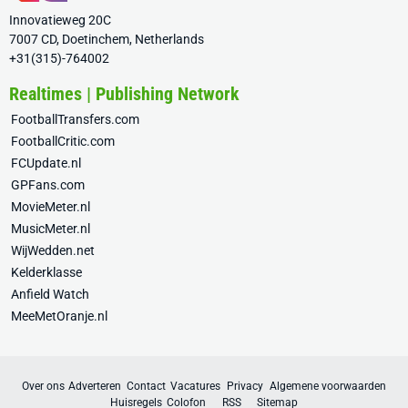
Innovatieweg 20C
7007 CD, Doetinchem, Netherlands
+31(315)-764002
Realtimes | Publishing Network
FootballTransfers.com
FootballCritic.com
FCUpdate.nl
GPFans.com
MovieMeter.nl
MusicMeter.nl
WijWedden.net
Kelderklasse
Anfield Watch
MeeMetOranje.nl
Over ons
Adverteren
Contact
Vacatures
Privacy
Algemene voorwaarden
Huisregels
Colofon
RSS
Sitemap