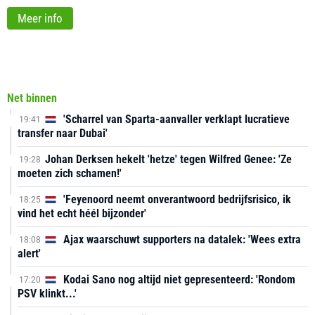
Meer info
Net binnen
'Scharrel van Sparta-aanvaller verklapt lucratieve
19:41
transfer naar Dubai'
Johan Derksen hekelt 'hetze' tegen Wilfred Genee: 'Ze
19:28
moeten zich schamen!'
'Feyenoord neemt onverantwoord bedrijfsrisico, ik
18:25
vind het echt héél bijzonder'
Ajax waarschuwt supporters na datalek: 'Wees extra
18:08
alert'
Kodai Sano nog altijd niet gepresenteerd: 'Rondom
17:20
PSV klinkt...'