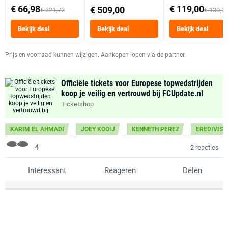
abonnement
Dubbele Mand 9 
€ 66,98
€ 119,00
€ 509,00
€ 321,72
€ 130,0
Tot 6 Personen
Heteluchtfriteus
Bekijk deal
Bekijk deal
Bekijk deal
Zwart
Prijs en voorraad kunnen wijzigen. Aankopen lopen via de partner.
Officiële tickets voor Europese topwedstrijden
koop je veilig en vertrouwd bij FCUpdate.nl
Ticketshop
KARIM EL AHMADI
JOEY KOOIJ
KENNETH PEREZ
EREDIVISI
4
2 reacties
Interessant
Reageren
Delen