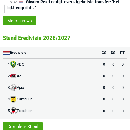
Givairo Read eerlijk over afgeketste transfer: 'Het
16:32
lijkt erop dat...'
Meer nieuws
Stand Eredivisie 2026/2027
Eredivisie
GS
DS
PT
ADO
0
0
0
1
AZ
0
0
0
2
Ajax
0
0
0
3
Cambuur
0
0
0
4
Excelsior
0
0
0
5
Complete Stand