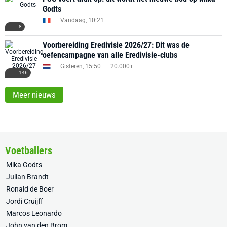
Godts
Vandaag, 10:21
8
Voorbereiding Eredivisie 2026/27: Dit was de
oefencampagne van alle Eredivisie-clubs
Gisteren, 15:50
20.000+
146
Meer nieuws
Voetballers
Mika Godts
Julian Brandt
Ronald de Boer
Jordi Cruijff
Marcos Leonardo
John van den Brom