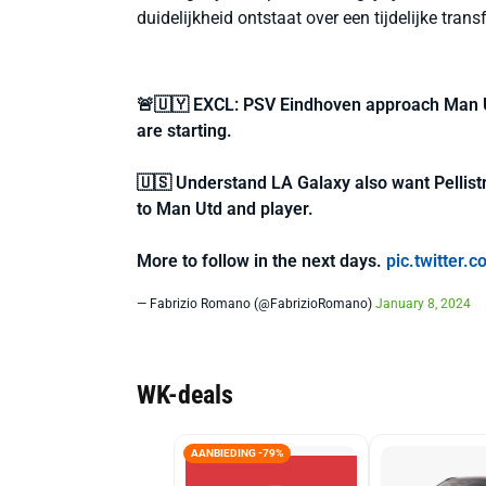
duidelijkheid ontstaat over een tijdelijke transf
🚨🇺🇾 EXCL: PSV Eindhoven approach Man Uni
are starting.
🇺🇸 Understand LA Galaxy also want Pellistr
to Man Utd and player.
More to follow in the next days.
pic.twitter
— Fabrizio Romano (@FabrizioRomano)
January 8, 2024
WK-deals
AANBIEDING -79%