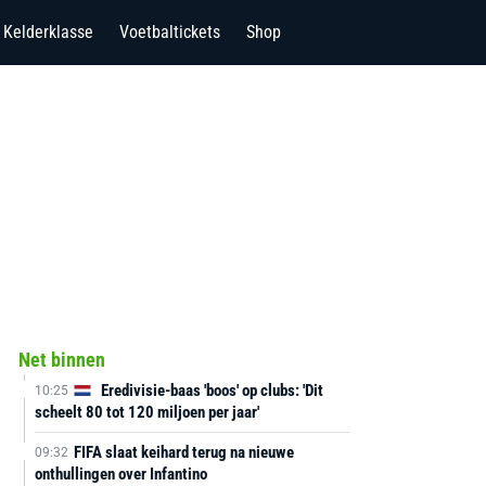
Kelderklasse
Voetbaltickets
Shop
Net binnen
Eredivisie-baas 'boos' op clubs: 'Dit
10:25
scheelt 80 tot 120 miljoen per jaar'
FIFA slaat keihard terug na nieuwe
09:32
onthullingen over Infantino