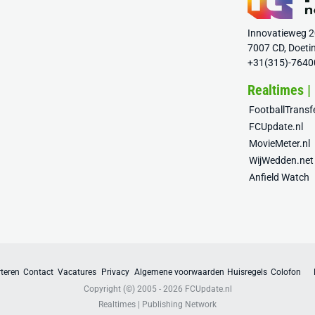
Innovatieweg 
7007 CD, Doeti
+31(315)-7640
Realtimes |
FootballTrans
FCUpdate.nl
MovieMeter.nl
WijWedden.net
Anfield Watch
teren
Contact
Vacatures
Privacy
Algemene voorwaarden
Huisregels
Colofon
Copyright (©) 2005 - 2026
FCUpdate.nl
Realtimes | Publishing Network