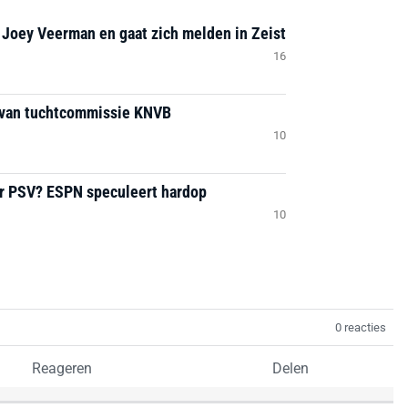
 Joey Veerman en gaat zich melden in Zeist
16
 van tuchtcommissie KNVB
10
ar PSV? ESPN speculeert hardop
10
0 reacties
Reageren
Delen