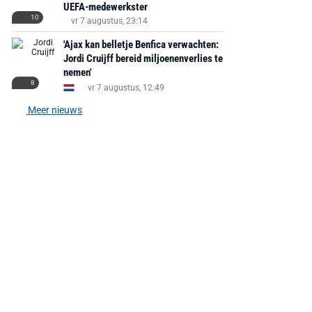
UEFA-medewerkster
10
vr 7 augustus, 23:14
'Ajax kan belletje Benfica verwachten:
Jordi Cruijff bereid miljoenenverlies te
nemen'
8
vr 7 augustus, 12:49
Meer nieuws