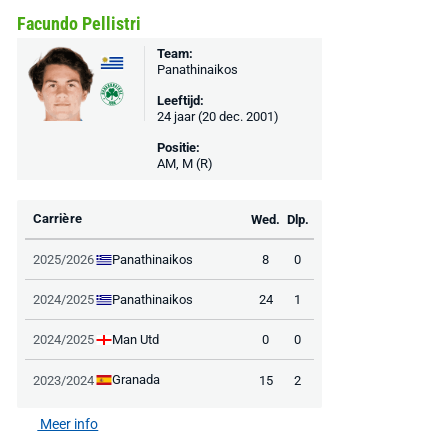
Facundo Pellistri
Team:
Panathinaikos
Leeftijd:
24 jaar (20 dec. 2001)
Positie:
AM, M (R)
Carrière
Wed.
Dlp.
Panathinaikos
2025/2026
8
0
Panathinaikos
2024/2025
24
1
Man Utd
2024/2025
0
0
Granada
2023/2024
15
2
AANBIEDING -40%
AANBIEDING -19%
Meer info