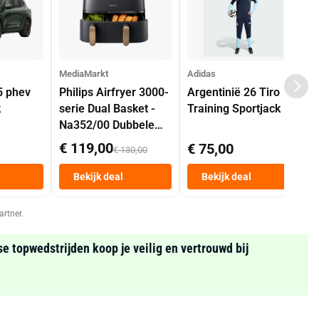
MediaMarkt
Adidas
5 phev
Philips Airfryer 3000-
Argentinië 26 Tiro
k
serie Dual Basket -
Training Sportjack
Na352/00 Dubbele
Mand 9 L Tot 6
€ 119,00
€ 75,00
€ 130,00
Personen
Heteluchtfriteuse
Bekijk deal
Bekijk deal
Zwart
artner.
se topwedstrijden koop je veilig en vertrouwd bij