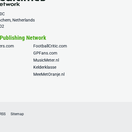
20C
nchem, Netherlands
02
 Publishing Network
fers.com
FootballCritic.com
GPFans.com
MusicMeter.nl
Kelderklasse
MeeMetOranje.nl
RSS
Sitemap