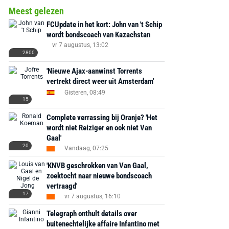
Meest gelezen
FCUpdate in het kort: John van 't Schip
wordt bondscoach van Kazachstan
vr 7 augustus, 13:02
MediaMarkt
Adidas
MediaMarkt
2800
EA Sports FC 26 -
F50 Messi Elite Firm
Sonos Arc Ul
'Nieuwe Ajax-aanwinst Torrents
PlayStation 5
Ground Boots Kids
Soundbar Zw
vertrekt direct weer uit Amsterdam'
Gisteren, 08:49
15
€ 78,00
€ 888,00
€ 29,99
€ 130,00
€ 
Complete verrassing bij Oranje? 'Het
Bekijk deal
Bekijk deal
Bekijk deal
wordt niet Reiziger en ook niet Van
Gaal'
20
Vandaag, 07:25
'KNVB geschrokken van Van Gaal,
zoektocht naar nieuwe bondscoach
vertraagd'
17
vr 7 augustus, 16:10
Telegraph onthult details over
buitenechtelijke affaire Infantino met