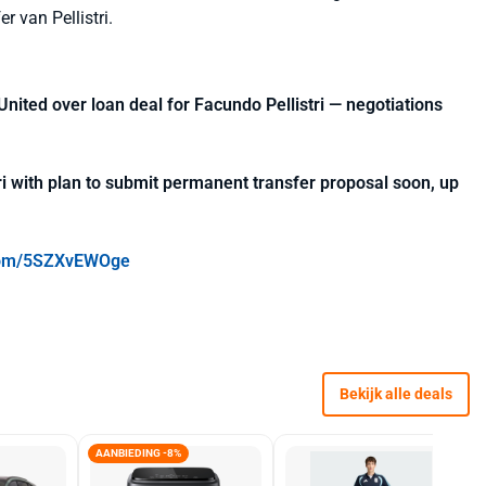
er van Pellistri.
ted over loan deal for Facundo Pellistri — negotiations
i with plan to submit permanent transfer proposal soon, up
.com/5SZXvEWOge
Bekijk alle deals
AANBIEDING -8%