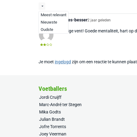
Meest relevant
Bei-uns-ist-alles-besser
2 jaar geleden
Nieuwste
Oudste
Geweldige vent! Goede mentaliteit, hart op de
Je moet
ingelogd
zijn om een reactie te kunnen plaa
Voetballers
Jordi Cruijff
Marc-André ter Stegen
Mika Godts
Julian Brandt
Jofre Torrents
Joey Veerman