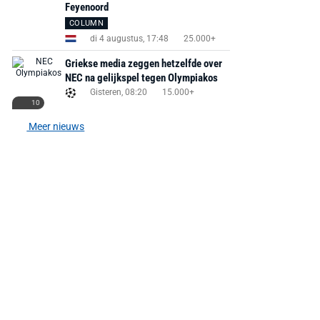
Feyenoord
COLUMN
di 4 augustus, 17:48
25.000+
MediaMarkt
Adidas
MediaMarkt
EA Sports FC 26 -
F50 Messi Elite Firm
Sonos Arc Ul
Griekse media zeggen hetzelfde over
PlayStation 5
Ground Boots Kids
Soundbar Zw
NEC na gelijkspel tegen Olympiakos
Gisteren, 08:20
15.000+
10
€ 78,00
€ 888,00
€ 29,99
€ 130,00
€ 
Meer nieuws
Bekijk deal
Bekijk deal
Bekijk deal