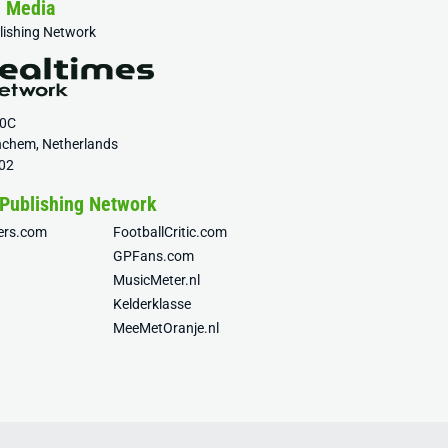
& Media
blishing Network
20C
nchem, Netherlands
02
 Publishing Network
fers.com
FootballCritic.com
GPFans.com
MusicMeter.nl
Kelderklasse
MeeMetOranje.nl