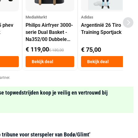
MediaMarkt
Adidas
5 phev
Philips Airfryer 3000-
Argentinië 26 Tiro
k
serie Dual Basket -
Training Sportjack
Na352/00 Dubbele
Mand 9 L Tot 6
€ 119,00
€ 75,00
€ 130,00
Personen
Heteluchtfriteuse
Bekijk deal
Bekijk deal
Zwart
artner.
se topwedstrijden koop je veilig en vertrouwd bij
 tribune voor sterspeler van Bodø/Glimt'