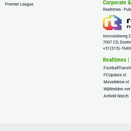
Corporate 
Premier League
Realtimes - Pu
Innovatieweg 
7007 CD, Doeti
+31(315)-7640
Realtimes |
FootballTrans
FCUpdate.nl
MovieMeter.nl
WijWedden.net
Anfield Watch