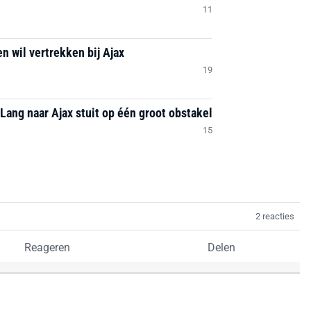
11
n wil vertrekken bij Ajax
19
Lang naar Ajax stuit op één groot obstakel
15
2 reacties
Reageren
Delen