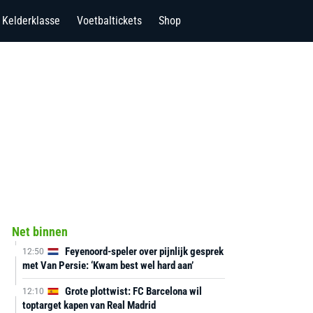
Kelderklasse
Voetbaltickets
Shop
Net binnen
Feyenoord-speler over pijnlijk gesprek
12:50
met Van Persie: ‘Kwam best wel hard aan’
Grote plottwist: FC Barcelona wil
12:10
toptarget kapen van Real Madrid