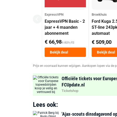
ExpressVPN
Broekhuis
ExpressVPN Basic - 2
Ford Kuga 2.
jaar + 4 maanden
ST-line 243p
abonnement
automaat
€ 66,98
€ 509,00
€ 321,72
Bekijk deal
Bekijk deal
Prijs en voorraad kunnen wijzigen. Aankopen lopen via de p
Officiële tickets voor Europe
FCUpdate.nl
Ticketshop
Lees ook:
'Ajax-scouts dinsdagavond op