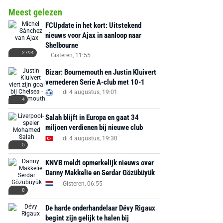
Meest gelezen
FCUpdate in het kort: Uitstekend
nieuws voor Ajax in aanloop naar
Shelbourne
2794
Gisteren, 11:55
Bizar: Bournemouth en Justin Kluivert
vernederen Serie A-club met 10-1
di 4 augustus, 19:01
4
Salah blijft in Europa en gaat 34
miljoen verdienen bij nieuwe club
di 4 augustus, 19:30
5
KNVB meldt opmerkelijk nieuws over
Danny Makkelie en Serdar Gözübüyük
Gisteren, 06:55
AANBIEDING -40%
AANBIEDING -19%
8
De harde onderhandelaar Dévy Rigaux
begint zijn gelijk te halen bij