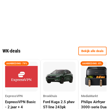
WK-deals
Bekijk alle deals
AANBIEDING -79%
AANBIEDING -8%
ExpressVPN
Broekhuis
MediaMarkt
ExpressVPN Basic
Ford Kuga 2.5 phev
Philips Airfryer
- 2 jaar + 4
ST-line 243pk
3000-serie Dual