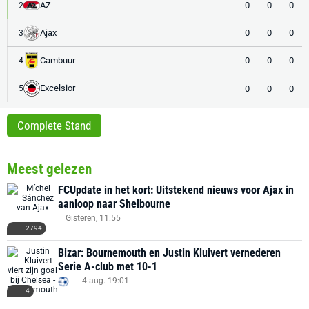
AZ
0
0
0
2
Ajax
0
0
0
3
Cambuur
0
0
0
4
Excelsior
0
0
0
5
Complete Stand
Meest gelezen
FCUpdate in het kort: Uitstekend nieuws voor Ajax in
aanloop naar Shelbourne
Gisteren, 11:55
2794
Bizar: Bournemouth en Justin Kluivert vernederen
Serie A-club met 10-1
4 aug. 19:01
4