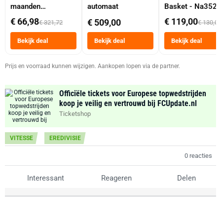
maanden
automaat
Basket - Na352
abonnement
Dubbele Mand 9 
€ 66,98
€ 119,00
€ 509,00
€ 321,72
€ 130,0
Tot 6 Personen
Heteluchtfriteus
Bekijk deal
Bekijk deal
Bekijk deal
Zwart
Prijs en voorraad kunnen wijzigen. Aankopen lopen via de partner.
Officiële tickets voor Europese topwedstrijden
koop je veilig en vertrouwd bij FCUpdate.nl
Ticketshop
VITESSE
EREDIVISIE
0 reacties
Interessant
Reageren
Delen