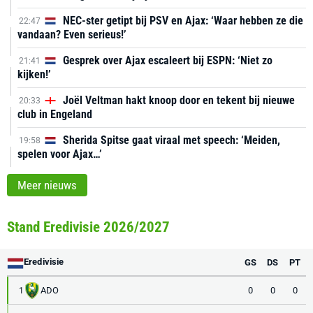
NEC-ster getipt bij PSV en Ajax: ‘Waar hebben ze die
22:47
vandaan? Even serieus!’
Gesprek over Ajax escaleert bij ESPN: ‘Niet zo
21:41
kijken!’
Joël Veltman hakt knoop door en tekent bij nieuwe
20:33
club in Engeland
Sherida Spitse gaat viraal met speech: ‘Meiden,
19:58
spelen voor Ajax…’
Meer nieuws
Stand Eredivisie 2026/2027
Eredivisie
GS
DS
PT
ADO
0
0
0
1