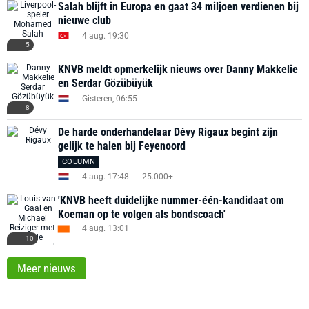
Salah blijft in Europa en gaat 34 miljoen verdienen bij
nieuwe club
4 aug. 19:30
5
KNVB meldt opmerkelijk nieuws over Danny Makkelie
en Serdar Gözübüyük
Gisteren, 06:55
8
De harde onderhandelaar Dévy Rigaux begint zijn
gelijk te halen bij Feyenoord
COLUMN
4 aug. 17:48
25.000+
'KNVB heeft duidelijke nummer-één-kandidaat om
Koeman op te volgen als bondscoach'
4 aug. 13:01
10
Meer nieuws