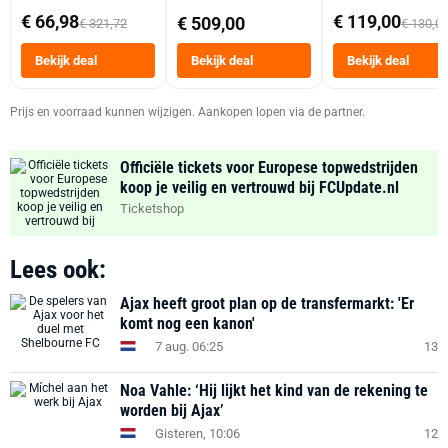
abonnement
Dubbele Mand 9 
€ 66,98
€ 119,00
€ 509,00
€ 321,72
€ 130,0
Tot 6 Personen
Heteluchtfriteus
Bekijk deal
Bekijk deal
Bekijk deal
Zwart
Prijs en voorraad kunnen wijzigen. Aankopen lopen via de partner.
Officiële tickets voor Europese topwedstrijden
koop je veilig en vertrouwd bij FCUpdate.nl
Ticketshop
Lees ook:
Ajax heeft groot plan op de transfermarkt: 'Er
komt nog een kanon'
7 aug. 06:25
13
Noa Vahle: ‘Hij lijkt het kind van de rekening te
worden bij Ajax’
Gisteren, 10:06
12