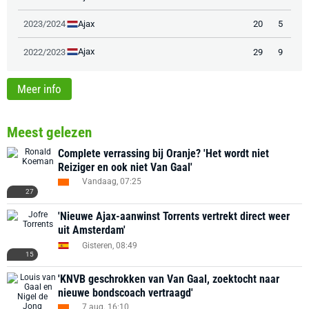
Ajax
2023/2024
20
5
Ajax
2022/2023
29
9
Meer info
Meest gelezen
Complete verrassing bij Oranje? 'Het wordt niet
Reiziger en ook niet Van Gaal'
Vandaag, 07:25
27
'Nieuwe Ajax-aanwinst Torrents vertrekt direct weer
uit Amsterdam'
Gisteren, 08:49
15
'KNVB geschrokken van Van Gaal, zoektocht naar
nieuwe bondscoach vertraagd'
7 aug. 16:10