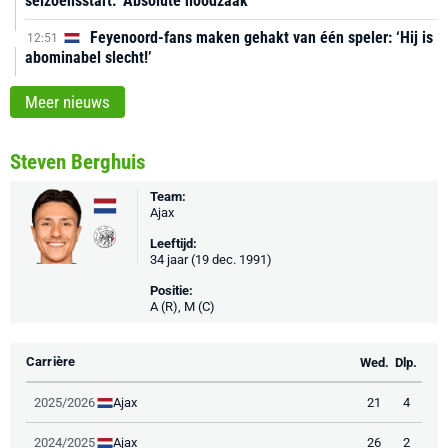
seizoensstart: ‘Absolute noodzaak’
Feyenoord-fans maken gehakt van één speler: ‘Hij is
12:51
abominabel slecht!’
Meer nieuws
Steven Berghuis
Team:
Ajax
Leeftijd:
34 jaar (19 dec. 1991)
Positie:
A (R), M (C)
Carrière
Wed.
Dlp.
Ajax
2025/2026
21
4
Ajax
2024/2025
26
2