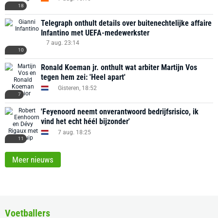
18
Telegraph onthult details over buitenechtelijke affaire
Infantino met UEFA-medewerkster
7 aug. 23:14
10
Ronald Koeman jr. onthult wat arbiter Martijn Vos
tegen hem zei: 'Heel apart'
Gisteren, 18:52
7
'Feyenoord neemt onverantwoord bedrijfsrisico, ik
vind het echt héél bijzonder'
7 aug. 18:25
11
Meer nieuws
Voetballers