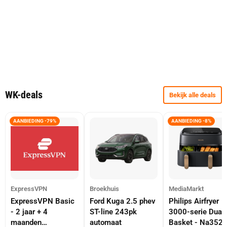
WK-deals
Bekijk alle deals
AANBIEDING -79%
AANBIEDING -8%
ExpressVPN
Broekhuis
MediaMarkt
ExpressVPN Basic
Ford Kuga 2.5 phev
Philips Airfryer
- 2 jaar + 4
ST-line 243pk
3000-serie Dual
maanden
automaat
Basket - Na352