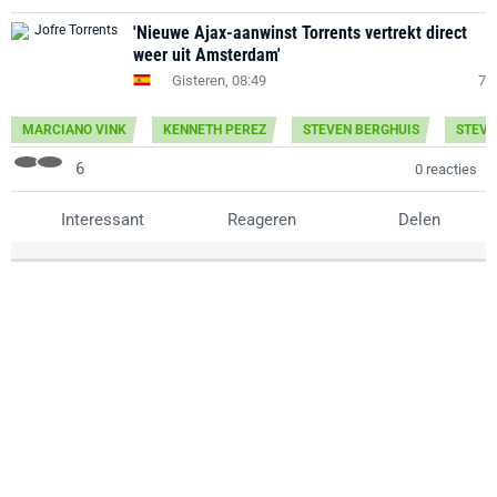
'Nieuwe Ajax-aanwinst Torrents vertrekt direct
weer uit Amsterdam'
Gisteren, 08:49
7
MARCIANO VINK
KENNETH PEREZ
STEVEN BERGHUIS
STEVE
6
0 reacties
Interessant
Reageren
Delen