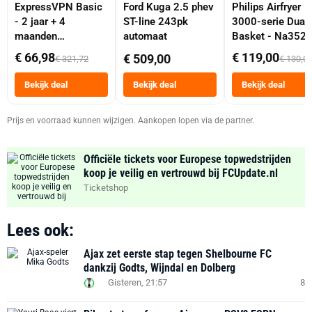
ExpressVPN Basic
Ford Kuga 2.5 phev
Philips Airfryer
- 2 jaar + 4
ST-line 243pk
3000-serie Dual
maanden
automaat
Basket - Na352
abonnement
Dubbele Mand 9 
€ 66,98
€ 119,00
€ 509,00
€ 321,72
€ 130,0
Tot 6 Personen
Heteluchtfriteus
Bekijk deal
Bekijk deal
Bekijk deal
Zwart
Prijs en voorraad kunnen wijzigen. Aankopen lopen via de partner.
Officiële tickets voor Europese topwedstrijden
koop je veilig en vertrouwd bij FCUpdate.nl
Ticketshop
Lees ook:
Ajax zet eerste stap tegen Shelbourne FC
dankzij Godts, Wijndal en Dolberg
Gisteren, 21:57
8