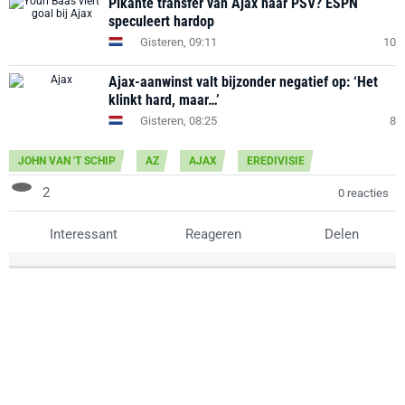
Pikante transfer van Ajax naar PSV? ESPN
speculeert hardop
Gisteren, 09:11
10
Ajax-aanwinst valt bijzonder negatief op: ‘Het
klinkt hard, maar…’
Gisteren, 08:25
8
JOHN VAN 'T SCHIP
AZ
AJAX
EREDIVISIE
2
0 reacties
Interessant
Reageren
Delen