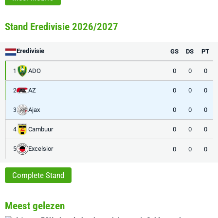
Stand Eredivisie 2026/2027
Eredivisie
GS
DS
PT
ADO
0
0
0
1
AZ
0
0
0
2
Ajax
0
0
0
3
Cambuur
0
0
0
4
Excelsior
0
0
0
5
Complete Stand
Meest gelezen