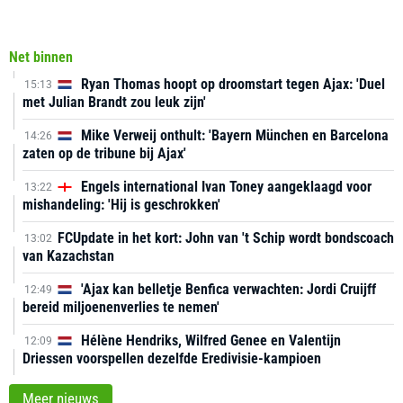
Net binnen
Ryan Thomas hoopt op droomstart tegen Ajax: 'Duel
15:13
met Julian Brandt zou leuk zijn'
Mike Verweij onthult: 'Bayern München en Barcelona
14:26
zaten op de tribune bij Ajax'
Engels international Ivan Toney aangeklaagd voor
13:22
mishandeling: 'Hij is geschrokken'
FCUpdate in het kort: John van 't Schip wordt bondscoach
13:02
van Kazachstan
'Ajax kan belletje Benfica verwachten: Jordi Cruijff
12:49
bereid miljoenenverlies te nemen'
Hélène Hendriks, Wilfred Genee en Valentijn
12:09
Driessen voorspellen dezelfde Eredivisie-kampioen
Meer nieuws