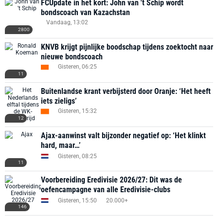
FCUpdate in het kort: John van 't Schip wordt
bondscoach van Kazachstan
Vandaag, 13:02
2800
KNVB krijgt pijnlijke boodschap tijdens zoektocht naar
nieuwe bondscoach
Gisteren, 06:25
11
Buitenlandse krant verbijsterd door Oranje: ‘Het heeft
iets zieligs’
Gisteren, 15:32
12
Ajax-aanwinst valt bijzonder negatief op: ‘Het klinkt
hard, maar…’
Gisteren, 08:25
11
Voorbereiding Eredivisie 2026/27: Dit was de
oefencampagne van alle Eredivisie-clubs
Gisteren, 15:50
20.000+
146