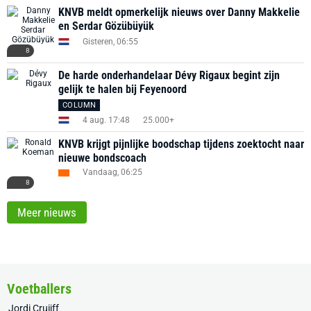
KNVB meldt opmerkelijk nieuws over Danny Makkelie
en Serdar Gözübüyük
Gisteren, 06:55
8
De harde onderhandelaar Dévy Rigaux begint zijn
gelijk te halen bij Feyenoord
COLUMN
4 aug. 17:48
25.000+
KNVB krijgt pijnlijke boodschap tijdens zoektocht naar
nieuwe bondscoach
Vandaag, 06:25
8
Meer nieuws
Voetballers
Jordi Cruijff