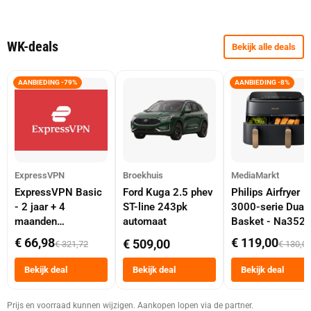
WK-deals
Bekijk alle deals
AANBIEDING -79%
AANBIEDING -8%
ExpressVPN
Broekhuis
MediaMarkt
ExpressVPN Basic
Ford Kuga 2.5 phev
Philips Airfryer
- 2 jaar + 4
ST-line 243pk
3000-serie Dual
maanden
automaat
Basket - Na352
abonnement
Dubbele Mand 9 
€ 66,98
€ 119,00
€ 509,00
€ 321,72
€ 130,0
Tot 6 Personen
Heteluchtfriteus
Bekijk deal
Bekijk deal
Bekijk deal
Zwart
Prijs en voorraad kunnen wijzigen. Aankopen lopen via de partner.