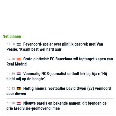
Net binnen
Feyenoord-speler over pijnlijk gesprek met Van
12:50
Persie: ‘Kwam best wel hard aan’
Grote plottwist: FC Barcelona wil toptarget kapen van
12:10
Real Madrid
Voormalig NOS-journalist onthult lek bij Ajax: ‘Hij
11:39
hield mij op de hoogte'
Heftig nieuws: voetballer David Owori (27) vermoord
10:43
door dieven
Nieuwe parels en bekende namen: dit brengen de
10:20
drie Eredivisie-promovendi mee