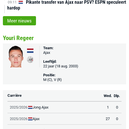
Pikante transfer van Ajax naar PSV? ESPN speculeert
09:11
hardop
Meer nieuws
Youri Regeer
Team:
Ajax
Leeftijd:
22 jaar (18 aug. 2003)
Positie:
M (C), V (R)
Carrière
Wed.
Dlp.
Jong Ajax
2025/2026
1
0
Ajax
2025/2026
27
0