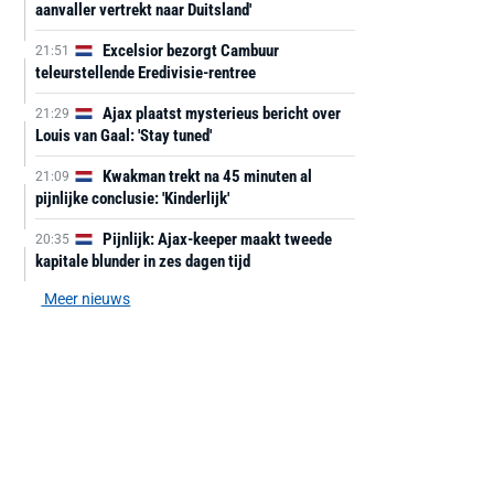
aanvaller vertrekt naar Duitsland'
Excelsior bezorgt Cambuur
21:51
teleurstellende Eredivisie-rentree
Ajax plaatst mysterieus bericht over
21:29
Louis van Gaal: 'Stay tuned'
Kwakman trekt na 45 minuten al
21:09
pijnlijke conclusie: 'Kinderlijk'
Pijnlijk: Ajax-keeper maakt tweede
20:35
kapitale blunder in zes dagen tijd
Meer nieuws