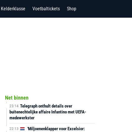
Kelderklasse
Voetbaltickets
Shop
Net binnen
Telegraph onthult details over
23:14
buitenechtelijke affaire Infantino met UEFA-
medewerkster
'Miljoenenklapper voor Excelsior:
22:13