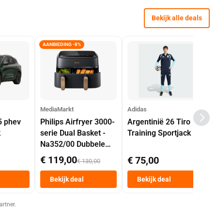
Bekijk alle deals
AANBIEDING -8%
MediaMarkt
Adidas
5 phev
Philips Airfryer 3000-
Argentinië 26 Tiro
k
serie Dual Basket -
Training Sportjack
Na352/00 Dubbele
Mand 9 L Tot 6
€ 119,00
€ 75,00
€ 130,00
Personen
Heteluchtfriteuse
Bekijk deal
Bekijk deal
Zwart
artner.