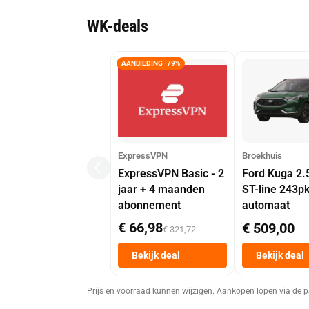
WK-deals
AANBIEDING -79%
ExpressVPN
Broekhuis
ExpressVPN Basic - 2
Ford Kuga 2.
jaar + 4 maanden
ST-line 243p
abonnement
automaat
€ 66,98
€ 509,00
€ 321,72
Bekijk deal
Bekijk deal
Prijs en voorraad kunnen wijzigen. Aankopen lopen via de p