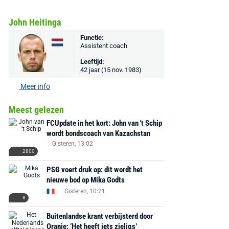
John Heitinga
Functie:
Assistent coach
Leeftijd:
42 jaar (15 nov. 1983)
Meer info
Meest gelezen
FCUpdate in het kort: John van 't Schip
wordt bondscoach van Kazachstan
Gisteren, 13:02
2800
PSG voert druk op: dit wordt het
nieuwe bod op Mika Godts
Gisteren, 10:21
8
Buitenlandse krant verbijsterd door
Oranje: ‘Het heeft iets zieligs’