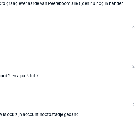
cord graag evenaarde van Peereboom alle tijden nu nog in handen
0
2
rd 2 en ajax 5 tot 7
2
 is ook zijn account hoofdstadje geband