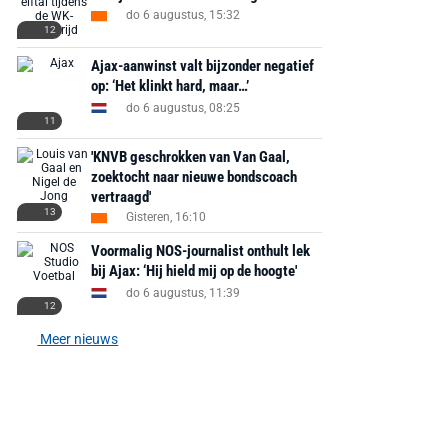
do 6 augustus, 15:32
12
Ajax-aanwinst valt bijzonder negatief
op: ‘Het klinkt hard, maar…’
AANBIEDING -40%
AANBIEDING -19%
do 6 augustus, 08:25
11
'KNVB geschrokken van Van Gaal,
zoektocht naar nieuwe bondscoach
vertraagd'
13
Gisteren, 16:10
MediaMarkt
Adidas
MediaMarkt
EA Sports FC 26 -
Voormalig NOS-journalist onthult lek
F50 Messi Elite Firm
Sonos Arc Ul
bij Ajax: ‘Hij hield mij op de hoogte'
PlayStation 5
Ground Boots Kids
Soundbar Zw
do 6 augustus, 11:39
12
€ 78,00
€ 888,00
€ 29,99
€ 130,00
€ 
Meer nieuws
Bekijk deal
Bekijk deal
Bekijk deal