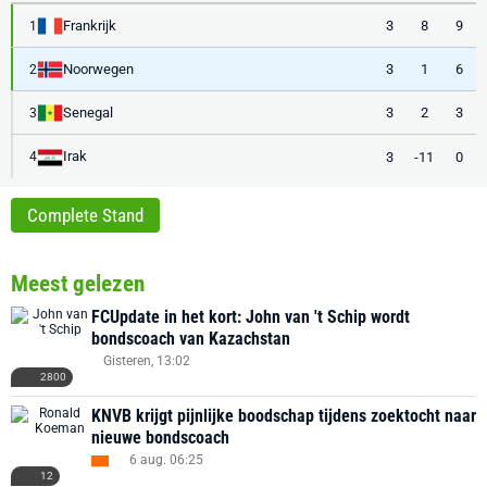
Frankrijk
3
8
9
1
Noorwegen
3
1
6
2
Senegal
3
2
3
3
Irak
3
-11
0
4
Complete Stand
Meest gelezen
FCUpdate in het kort: John van 't Schip wordt
bondscoach van Kazachstan
Gisteren, 13:02
2800
KNVB krijgt pijnlijke boodschap tijdens zoektocht naar
nieuwe bondscoach
6 aug. 06:25
12