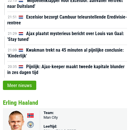
'Miljoenenklapper voor Excelsior: aanvaller vertrekt
22:13
naar Duitsland'
Excelsior bezorgt Cambuur teleurstellende Eredivisie-
21:51
rentree
Ajax plaatst mysterieus bericht over Louis van Gaal:
21:29
'Stay tuned'
Kwakman trekt na 45 minuten al pijnlijke conclusie:
21:09
'Kinderlijk'
Pijnlijk: Ajax-keeper maakt tweede kapitale blunder
20:35
in zes dagen tijd
Meer nieuws
Erling Haaland
Team:
Man City
Leeftijd: