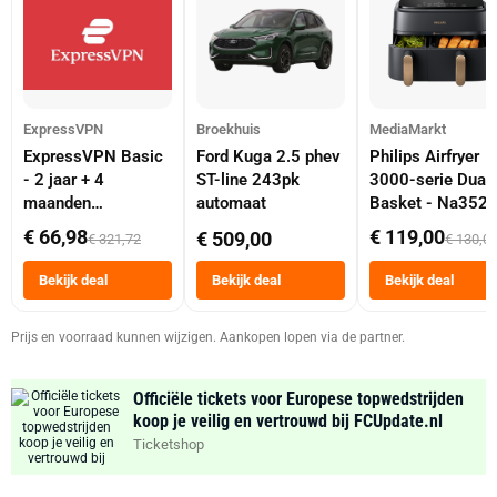
ExpressVPN
Broekhuis
MediaMarkt
ExpressVPN Basic
Ford Kuga 2.5 phev
Philips Airfryer
- 2 jaar + 4
ST-line 243pk
3000-serie Dual
maanden
automaat
Basket - Na352
abonnement
Dubbele Mand 9 
€ 66,98
€ 119,00
€ 509,00
€ 321,72
€ 130,0
Tot 6 Personen
Heteluchtfriteus
Bekijk deal
Bekijk deal
Bekijk deal
Zwart
Prijs en voorraad kunnen wijzigen. Aankopen lopen via de partner.
Officiële tickets voor Europese topwedstrijden
koop je veilig en vertrouwd bij FCUpdate.nl
Ticketshop