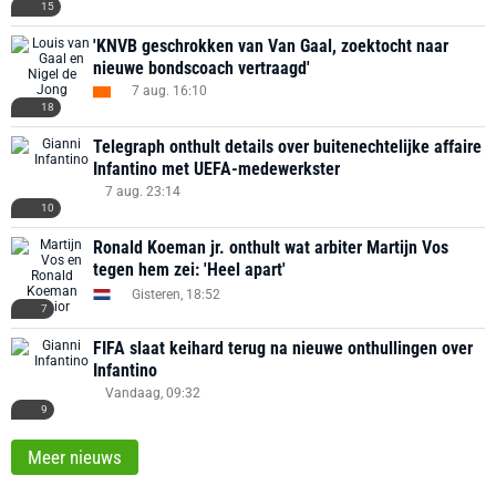
15
'KNVB geschrokken van Van Gaal, zoektocht naar
nieuwe bondscoach vertraagd'
7 aug. 16:10
18
Telegraph onthult details over buitenechtelijke affaire
Infantino met UEFA-medewerkster
7 aug. 23:14
10
Ronald Koeman jr. onthult wat arbiter Martijn Vos
tegen hem zei: 'Heel apart'
Gisteren, 18:52
7
FIFA slaat keihard terug na nieuwe onthullingen over
Infantino
Vandaag, 09:32
9
Meer nieuws