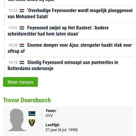
'Overbodige Feyenoorder wordt mogelijk ploeggenoot
15:23
van Mohamed Salah'
Feyenoord zwijnt op Het Kasteel: ‘Andere
15:01
scheidsrechter had hem laten staan’
Enorme domper voor Ajax: sterspeler haakt vlak voor
14:29
aftrap af
Slordig Feyenoord ontsnapt aan puntverlies in
14:14
Rotterdams onderonsje
Meer nieuws
Trevor Doornbusch
Team:
VVV
Leeftijd:
27 jaar (6 jul. 1999)