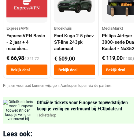
ExpressVPN
Broekhuis
MediaMarkt
ExpressVPN Basic
Ford Kuga 2.5 phev
Philips Airfryer
- 2 jaar + 4
ST-line 243pk
3000-serie Dual
maanden
automaat
Basket - Na352
abonnement
Dubbele Mand 9 
€ 66,98
€ 119,00
€ 509,00
€ 321,72
€ 130,0
Tot 6 Personen
Heteluchtfriteus
Bekijk deal
Bekijk deal
Bekijk deal
Zwart
Prijs en voorraad kunnen wijzigen. Aankopen lopen via de partner.
Officiële tickets voor Europese topwedstrijden
koop je veilig en vertrouwd bij FCUpdate.nl
Ticketshop
Lees ook: