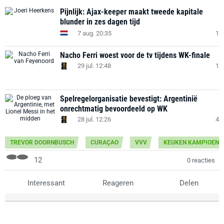
Pijnlijk: Ajax-keeper maakt tweede kapitale
blunder in zes dagen tijd
7 aug. 20:35
1
Nacho Ferri woest voor de tv tijdens WK-finale
29 jul. 12:48
1
Spelregelorganisatie bevestigt: Argentinië
onrechtmatig bevoordeeld op WK
28 jul. 12:26
4
TREVOR DOORNBUSCH
CURAÇAO
VVV
KEUKEN KAMPIOEN D
12
0 reacties
Interessant
Reageren
Delen