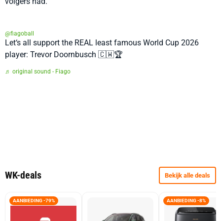
volgers had.
@fiagoball
Let‘s all support the REAL least famous World Cup 2026
player: Trevor Doornbusch 🇨🇼🏆
♬ original sound - Fiago
WK-deals
Bekijk alle deals
AANBIEDING -79%
AANBIEDING -8%