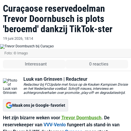
Curaçaose reservedoelman
Trevor Doornbusch is plots
'beroemd' dankzij TikTok-ster
19 juni 2026, 18:14
Foto: © Imago
Interessant
0 reacties
Luuk van Grinsven
| Redacteur
Redacteur bij FCUpdate met focus op de Keuken Kampioen Divisie
en het Nederlandse voetbal. Schrijft nieuws, interviews en
achtergrondverhalen over promotie-, play-off- en degradatiestrijd.
Maak ons je Google-favoriet
Het zijn bizarre weken voor
Trevor Doornbusch
. De
reservekeeper van
VVV-Venlo
fungeert als stand-in van