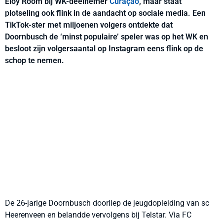
Eloy Room bij WK-deelnemer
Curaçao
, maar staat
plotseling ook flink in de aandacht op sociale media. Een
TikTok-ster met miljoenen volgers ontdekte dat
Doornbusch de ‘minst populaire’ speler was op het WK en
besloot zijn volgersaantal op Instagram eens flink op de
schop te nemen.
De 26-jarige Doornbusch doorliep de jeugdopleiding van sc
Heerenveen en belandde vervolgens bij Telstar. Via FC