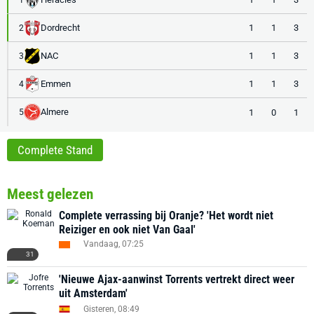
Dordrecht
1
1
3
2
NAC
1
1
3
3
Emmen
1
1
3
4
Almere
1
0
1
5
Complete Stand
Meest gelezen
Complete verrassing bij Oranje? 'Het wordt niet
Reiziger en ook niet Van Gaal'
Vandaag, 07:25
31
'Nieuwe Ajax-aanwinst Torrents vertrekt direct weer
uit Amsterdam'
Gisteren, 08:49