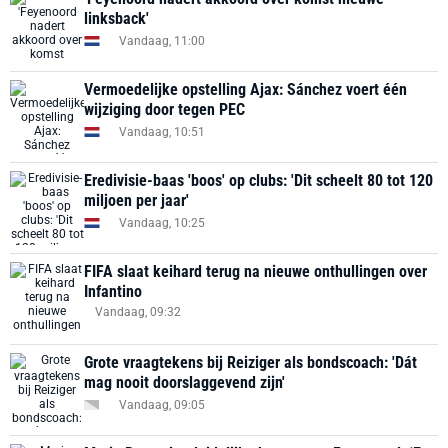
linksback'
Vandaag, 11:00
Vermoedelijke opstelling Ajax: Sánchez voert één
wijziging door tegen PEC
Vandaag, 10:51
Eredivisie-baas 'boos' op clubs: 'Dit scheelt 80 tot 120
miljoen per jaar'
Vandaag, 10:25
FIFA slaat keihard terug na nieuwe onthullingen over
Infantino
Vandaag, 09:32
Grote vraagtekens bij Reiziger als bondscoach: 'Dát
mag nooit doorslaggevend zijn'
Vandaag, 09:05