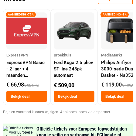
AANBIEDING -79%
AANBIEDING -8%
ExpressVPN
Broekhuis
MediaMarkt
ExpressVPN Basic
Ford Kuga 2.5 phev
Philips Airfryer
- 2 jaar + 4
ST-line 243pk
3000-serie Dual
maanden
automaat
Basket - Na352
abonnement
Dubbele Mand 9 
€ 66,98
€ 119,00
€ 509,00
€ 321,72
€ 130,0
Tot 6 Personen
Heteluchtfriteus
Bekijk deal
Bekijk deal
Bekijk deal
Zwart
Prijs en voorraad kunnen wijzigen. Aankopen lopen via de partner.
Officiële tickets voor Europese topwedstrijden
koop je veilig en vertrouwd bij FCUpdate.nl