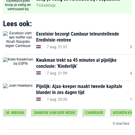
Ticketshop
Lees ook:
Excelsior bezorgt Cambuur teleurstellende
Eredivisie-rentree
7 aug. 21:51
3
Kwakman trekt na 45 minuten al pijnlijke
conclusie: 'Kinderlijk'
7 aug. 21:09
4
Pijnlijk: Ajax-keeper maakt tweede kapitale
blunder in zes dagen tijd
7 aug. 20:35
1
M. MBOUA
SANDOR VAN DER HEIDE
CAMBUUR
KEUKEN KAM
0 reacties