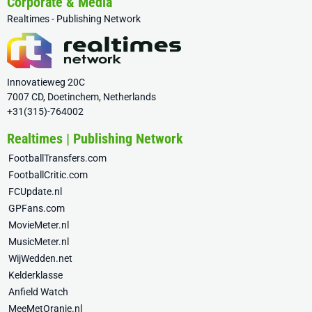
Corporate & Media
Realtimes - Publishing Network
Innovatieweg 20C
7007 CD, Doetinchem, Netherlands
+31(315)-764002
Realtimes | Publishing Network
FootballTransfers.com
FootballCritic.com
FCUpdate.nl
GPFans.com
MovieMeter.nl
MusicMeter.nl
WijWedden.net
Kelderklasse
Anfield Watch
MeeMetOranje.nl