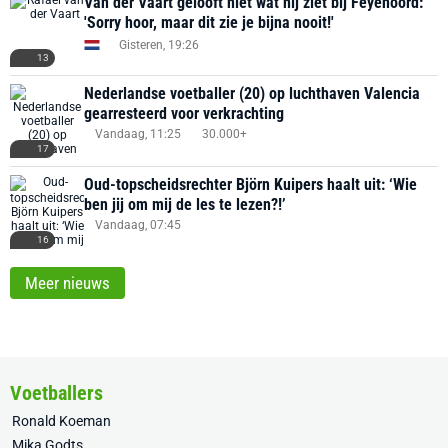
Van der Vaart gelooft niet wat hij ziet bij Feyenoord:
'Sorry hoor, maar dit zie je bijna nooit!'
Gisteren, 19:26
13
Nederlandse voetballer (20) op luchthaven Valencia
gearresteerd voor verkrachting
Vandaag, 11:25
30.000+
17
Oud-topscheidsrechter Björn Kuipers haalt uit: ‘Wie
ben jij om mij de les te lezen?!’
Vandaag, 07:45
16
Meer nieuws
Voetballers
Ronald Koeman
Mika Godts