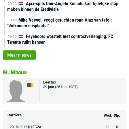
Ajax-spits Don-Angelo Konadu kan tijdelijke stap
20:00
maken binnen de Eredivisie
Mike Verweij veegt geruchten rond Ajax van tafel:
19:45
‘Volkomen misplaatst’
Feyenoord worstelt met contractverlenging: FC
19:15
Twente ruikt kansen
Meer nieuws
M. Mboua
Leeftijd:
39 jaar (26 feb. 1987)
Carrière
Wed.
Dlp.
FC2A
2015/2016
11
0