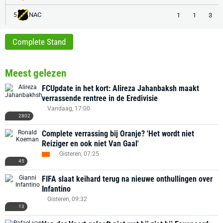
NAC
1
1
3
5
Complete Stand
Meest gelezen
FCUpdate in het kort: Alireza Jahanbaksh maakt
verrassende rentree in de Eredivisie
Vandaag, 17:00
2802
Complete verrassing bij Oranje? 'Het wordt niet
Reiziger en ook niet Van Gaal'
Gisteren, 07:25
45
FIFA slaat keihard terug na nieuwe onthullingen over
Infantino
Gisteren, 09:32
13