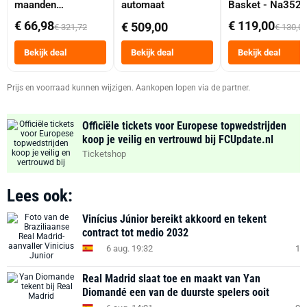
maanden
automaat
Basket - Na352
abonnement
Dubbele Mand 9 
€ 66,98
€ 119,00
€ 509,00
€ 321,72
€ 130,0
Tot 6 Personen
Heteluchtfriteus
Bekijk deal
Bekijk deal
Bekijk deal
Zwart
Prijs en voorraad kunnen wijzigen. Aankopen lopen via de partner.
Officiële tickets voor Europese topwedstrijden
koop je veilig en vertrouwd bij FCUpdate.nl
Ticketshop
Lees ook:
Vinícius Júnior bereikt akkoord en tekent
contract tot medio 2032
6 aug. 19:32
1
Real Madrid slaat toe en maakt van Yan
Diomandé een van de duurste spelers ooit