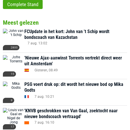
Complete Stand
Meest gelezen
FCUpdate in het kort: John van 't Schip wordt
bondscoach van Kazachstan
7 aug. 13:02
2800
'Nieuwe Ajax-aanwinst Torrents vertrekt direct weer
uit Amsterdam'
Gisteren, 08:49
15
PSG voert druk op: dit wordt het nieuwe bod op Mika
Godts
7 aug. 10:21
9
'KNVB geschrokken van Van Gaal, zoektocht naar
nieuwe bondscoach vertraagd'
7 aug. 16:10
17