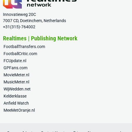
Innovatieweg 20C
7007 CD, Doetinchem, Netherlands
+31(315)-764002
Realtimes | Publishing Network
FootballTransfers.com
FootballCritic.com
FCUpdate.nl
GPFans.com
MovieMeter.nl
MusicMeter.nl
WijWedden.net
Kelderklasse
Anfield Watch
MeeMetOranje.nl