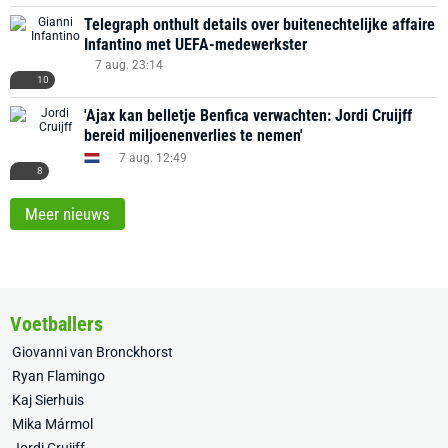
Telegraph onthult details over buitenechtelijke affaire
Infantino met UEFA-medewerkster
7 aug. 23:14
10
'Ajax kan belletje Benfica verwachten: Jordi Cruijff
bereid miljoenenverlies te nemen'
7 aug. 12:49
8
Meer nieuws
Voetballers
Giovanni van Bronckhorst
Ryan Flamingo
Kaj Sierhuis
Mika Mármol