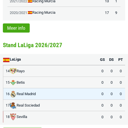
Racing Murcia
2021/2022
13
1
Racing Murcia
2020/2021
17
9
Meer info
Stand LaLiga 2026/2027
LaLiga
GS
DS
PT
Rayo
0
0
0
14
Betis
0
0
0
15
Real Madrid
0
0
0
16
Real Sociedad
0
0
0
17
Sevilla
0
0
0
18