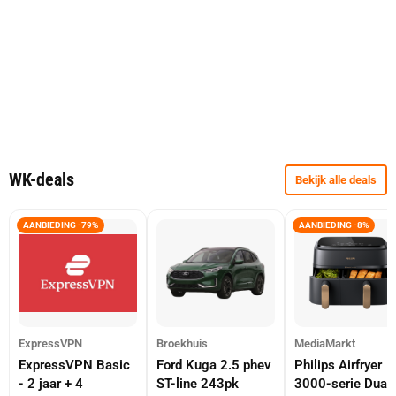
WK-deals
Bekijk alle deals
AANBIEDING -79%
AANBIEDING -8%
ExpressVPN
Broekhuis
MediaMarkt
ExpressVPN Basic
Ford Kuga 2.5 phev
Philips Airfryer
- 2 jaar + 4
ST-line 243pk
3000-serie Dual