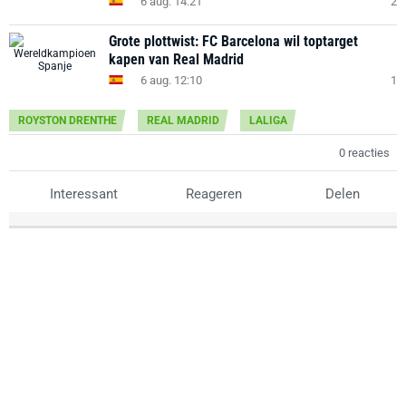
6 aug. 14:21
2
Grote plottwist: FC Barcelona wil toptarget
kapen van Real Madrid
6 aug. 12:10
1
ROYSTON DRENTHE
REAL MADRID
LALIGA
0 reacties
Interessant
Reageren
Delen