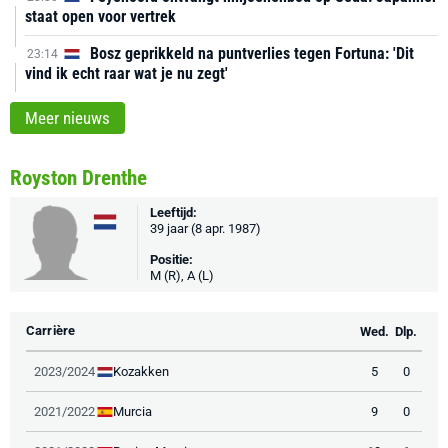
staat open voor vertrek
Bosz geprikkeld na puntverlies tegen Fortuna: 'Dit
23:14
vind ik echt raar wat je nu zegt'
Meer nieuws
Royston Drenthe
Leeftijd:
39 jaar (8 apr. 1987)
Positie:
M (R), A (L)
Carrière
Wed.
Dlp.
Kozakken
2023/2024
5
0
Murcia
2021/2022
9
0