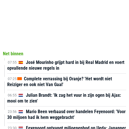
Net binnen
José Mourinho grijpt hard in bij Real Madrid en voert
07:55
opvallende nieuwe regels in
Complete verrassing bij Oranje? 'Het wordt niet
07:25
Reiziger en ook niet Van Gaal'
Julian Brandt: 'Ik zag het vuur in zijn ogen bij Ajax:
06:55
mooi om te zien'
Mario Been verbaasd over handelen Feyenoord: 'Voor
23:56
30 miljoen had ik hem weggebracht'
Feyenoord ontvangt miljoenenbod op Ueda: Japanner
23:30