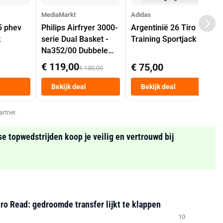
MediaMarkt
Adidas
5 phev
Philips Airfryer 3000-
Argentinië 26 Tiro
k
serie Dual Basket -
Training Sportjack
Na352/00 Dubbele
Mand 9 L Tot 6
€ 119,00
€ 75,00
€ 130,00
Personen
Heteluchtfriteuse
Bekijk deal
Bekijk deal
Zwart
artner.
se topwedstrijden koop je veilig en vertrouwd bij
ro Read: gedroomde transfer lijkt te klappen
10