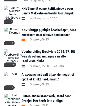
wo 5 augustus, 11:55
KNVB meldt opmerkelijk nieuws over
Danny Makkelie en Serdar Gözübüyük
wo 5 augustus, 06:55
8
KNVB krijgt pijnlijke boodschap tijdens
zoektocht naar nieuwe bondscoach
Gisteren, 06:25
11
Voorbereiding Eredivisie 2026/27: Dit
was de oefencampagne van alle
Eredivisie-clubs
146
Gisteren, 15:50
20.000+
Ajax-aanwinst valt bijzonder negatief
op: ‘Het klinkt hard, maar…’
Gisteren, 08:25
11
Buitenlandse krant verbijsterd door
Oranje: ‘Het heeft iets zieligs’
Gisteren, 15:32