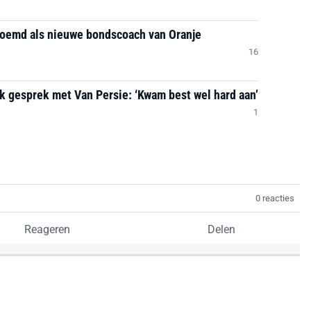
noemd als nieuwe bondscoach van Oranje
16
jk gesprek met Van Persie: ‘Kwam best wel hard aan’
1
0 reacties
Reageren
Delen