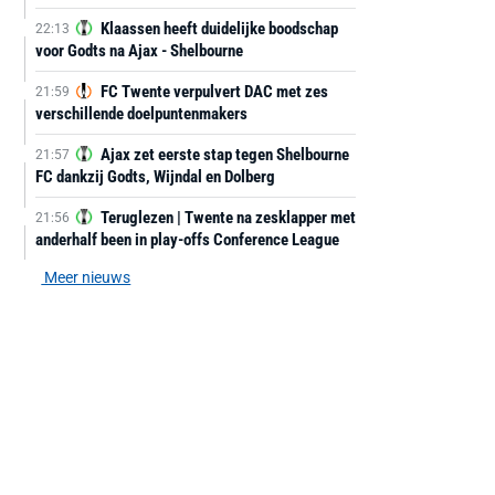
Klaassen heeft duidelijke boodschap
22:13
voor Godts na Ajax - Shelbourne
FC Twente verpulvert DAC met zes
21:59
verschillende doelpuntenmakers
Ajax zet eerste stap tegen Shelbourne
21:57
FC dankzij Godts, Wijndal en Dolberg
Teruglezen | Twente na zesklapper met
21:56
anderhalf been in play-offs Conference League
Meer nieuws
AANBIEDING -40%
AANBIEDING -19%