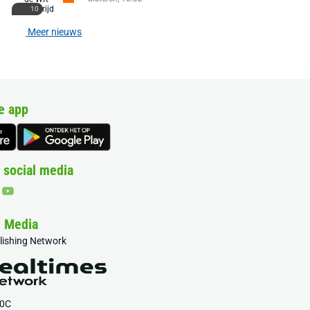
10
Meer nieuws
e app
 social media
& Media
blishing Network
20C