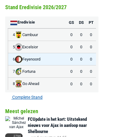
Stand Eredivisie 2026/2027
Eredivisie
GS
DS
PT
Cambuur
0
0
0
4
Excelsior
0
0
0
5
Feyenoord
0
0
0
6
Fortuna
0
0
0
7
Go Ahead
0
0
0
8
Complete Stand
Meest gelezen
FCUpdate in het kort: Uitstekend
nieuws voor Ajax in aanloop naar
Shelbourne
2794