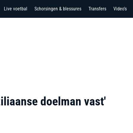
Live voetbal
Schorsingen & blessures
Transfers
Video's
ziliaanse doelman vast'