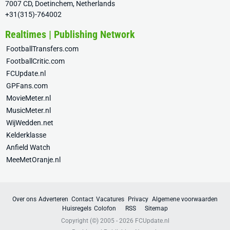
7007 CD, Doetinchem, Netherlands
+31(315)-764002
Realtimes | Publishing Network
FootballTransfers.com
FootballCritic.com
FCUpdate.nl
GPFans.com
MovieMeter.nl
MusicMeter.nl
WijWedden.net
Kelderklasse
Anfield Watch
MeeMetOranje.nl
Over ons
Adverteren
Contact
Vacatures
Privacy
Algemene voorwaarden
Huisregels
Colofon
RSS
Sitemap
Copyright (©) 2005 - 2026
FCUpdate.nl