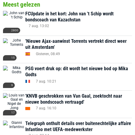
Meest gelezen
FCUpdate in het kort: John van 't Schip wordt
bondscoach van Kazachstan
7 aug. 13:02
2800
'Nieuwe Ajax-aanwinst Torrents vertrekt direct weer
uit Amsterdam'
Gisteren, 08:49
15
PSG voert druk op: dit wordt het nieuwe bod op Mika
Godts
7 aug. 10:21
9
'KNVB geschrokken van Van Gaal, zoektocht naar
nieuwe bondscoach vertraagd'
7 aug. 16:10
17
Telegraph onthult details over buitenechtelijke affaire
Infantino met UEFA-medewerkster