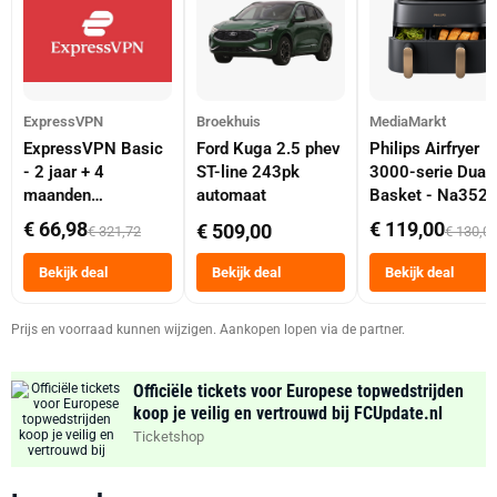
ExpressVPN
Broekhuis
MediaMarkt
ExpressVPN Basic
Ford Kuga 2.5 phev
Philips Airfryer
- 2 jaar + 4
ST-line 243pk
3000-serie Dual
maanden
automaat
Basket - Na352
abonnement
Dubbele Mand 9 
€ 66,98
€ 119,00
€ 509,00
€ 321,72
€ 130,0
Tot 6 Personen
Heteluchtfriteus
Bekijk deal
Bekijk deal
Bekijk deal
Zwart
Prijs en voorraad kunnen wijzigen. Aankopen lopen via de partner.
Officiële tickets voor Europese topwedstrijden
koop je veilig en vertrouwd bij FCUpdate.nl
Ticketshop