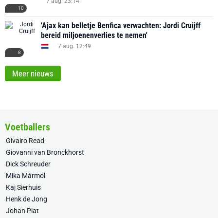
7 aug. 23:14
10
'Ajax kan belletje Benfica verwachten: Jordi Cruijff
bereid miljoenenverlies te nemen'
7 aug. 12:49
8
Meer nieuws
Voetballers
Givairo Read
Giovanni van Bronckhorst
Dick Schreuder
Mika Mármol
Kaj Sierhuis
Henk de Jong
Johan Plat