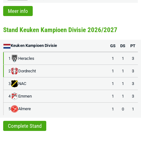
Meer info
Stand Keuken Kampioen Divisie 2026/2027
Keuken Kampioen Divisie
GS
DS
PT
Heracles
1
1
3
1
Dordrecht
1
1
3
2
NAC
1
1
3
3
Emmen
1
1
3
4
Almere
1
0
1
5
Complete Stand