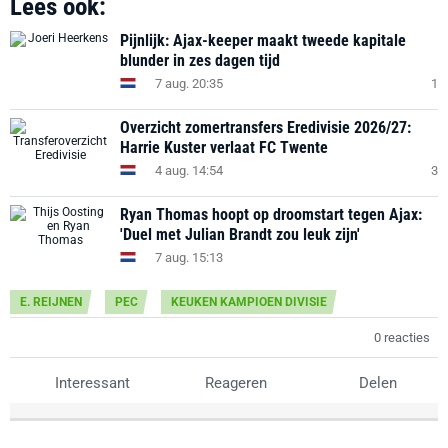
Lees ook:
Pijnlijk: Ajax-keeper maakt tweede kapitale
blunder in zes dagen tijd
7 aug. 20:35
1
Overzicht zomertransfers Eredivisie 2026/27:
Harrie Kuster verlaat FC Twente
4 aug. 14:54
3
Ryan Thomas hoopt op droomstart tegen Ajax:
'Duel met Julian Brandt zou leuk zijn'
7 aug. 15:13
E. REIJNEN
PEC
KEUKEN KAMPIOEN DIVISIE
0 reacties
Interessant
Reageren
Delen