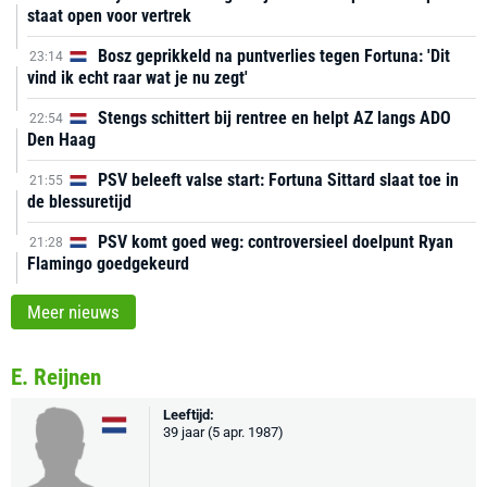
staat open voor vertrek
Bosz geprikkeld na puntverlies tegen Fortuna: 'Dit
23:14
vind ik echt raar wat je nu zegt'
Stengs schittert bij rentree en helpt AZ langs ADO
22:54
Den Haag
PSV beleeft valse start: Fortuna Sittard slaat toe in
21:55
de blessuretijd
PSV komt goed weg: controversieel doelpunt Ryan
21:28
Flamingo goedgekeurd
Meer nieuws
E. Reijnen
Leeftijd:
39 jaar (5 apr. 1987)