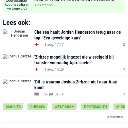
Ticketshop
Lees ook:
Chelsea haalt Jordan Henderson terug naar de
top: 'Een geweldige kans'
3 aug. 17:17
2
'Zirkzee mogelijk ingezet als wisselgeld bij
transfer voormalig Ajax-speler'
1 aug. 15:29
1
'Dit is waarom Joshua Zirkzee niet naar Ajax
komt'
28 jul. 09:51
1
MAN UTD
CHELSEA
WEST BROM
PORTSMOUTH
MIDDL
0 reacties