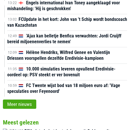
Engels international Ivan Toney aangeklaagd voor
13:22
mishandeling: 'Hij is geschrokken'
FCUpdate in het kort: John van 't Schip wordt bondscoach
13:02
van Kazachstan
'Ajax kan belletje Benfica verwachten: Jordi Cruijff
12:49
bereid miljoenenverlies te nemen'
Hélène Hendriks, Wilfred Genee en Valentijn
12:09
Driessen voorspellen dezelfde Eredivisie-kampioen
10.000 simulaties leveren opvallend Eredivisie-
11:35
oordeel op: PSV steekt er ver bovenuit
FC Twente wijst bod van 18 miljoen euro af: 'Vage
10:59
speculaties over Feyenoord'
Meer nieuws
Meest gelezen