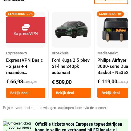
AANBIEDING -79%
AANBIEDING -8%
ExpressVPN
Broekhuis
MediaMarkt
ExpressVPN Basic
Ford Kuga 2.5 phev
Philips Airfryer
- 2 jaar + 4
ST-line 243pk
3000-serie Dual
maanden
automaat
Basket - Na352
abonnement
Dubbele Mand 9 
€ 66,98
€ 119,00
€ 509,00
€ 321,72
€ 130,0
Tot 6 Personen
Heteluchtfriteus
Bekijk deal
Bekijk deal
Bekijk deal
Zwart
Prijs en voorraad kunnen wijzigen. Aankopen lopen via de partner.
Officiële tickets voor Europese topwedstrijden
koop je veilig en vertrouwd bij FCUpdate.nl