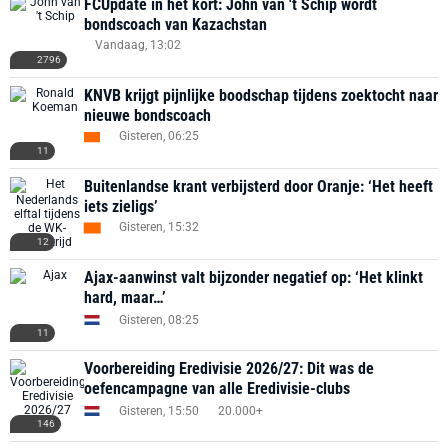
FCUpdate in het kort: John van 't Schip wordt
bondscoach van Kazachstan
Vandaag, 13:02
2796
KNVB krijgt pijnlijke boodschap tijdens zoektocht naar
nieuwe bondscoach
Gisteren, 06:25
11
Buitenlandse krant verbijsterd door Oranje: ‘Het heeft
iets zieligs’
Gisteren, 15:32
12
Ajax-aanwinst valt bijzonder negatief op: ‘Het klinkt
hard, maar…’
Gisteren, 08:25
11
Voorbereiding Eredivisie 2026/27: Dit was de
oefencampagne van alle Eredivisie-clubs
Gisteren, 15:50
20.000+
146