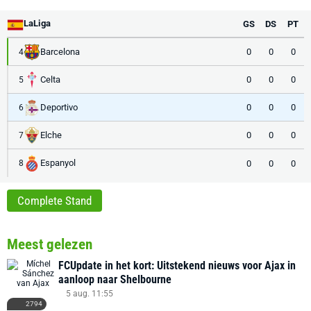
LaLiga
GS
DS
PT
Barcelona
0
0
0
4
Celta
0
0
0
5
Deportivo
0
0
0
6
Elche
0
0
0
7
Espanyol
0
0
0
8
Complete Stand
Meest gelezen
FCUpdate in het kort: Uitstekend nieuws voor Ajax in
aanloop naar Shelbourne
5 aug. 11:55
2794