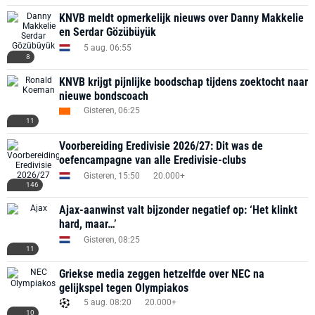
KNVB meldt opmerkelijk nieuws over Danny Makkelie
en Serdar Gözübüyük
5 aug. 06:55
8
KNVB krijgt pijnlijke boodschap tijdens zoektocht naar
nieuwe bondscoach
Gisteren, 06:25
11
Voorbereiding Eredivisie 2026/27: Dit was de
oefencampagne van alle Eredivisie-clubs
Gisteren, 15:50
20.000+
146
Ajax-aanwinst valt bijzonder negatief op: ‘Het klinkt
hard, maar…’
Gisteren, 08:25
11
Griekse media zeggen hetzelfde over NEC na
gelijkspel tegen Olympiakos
5 aug. 08:20
20.000+
10