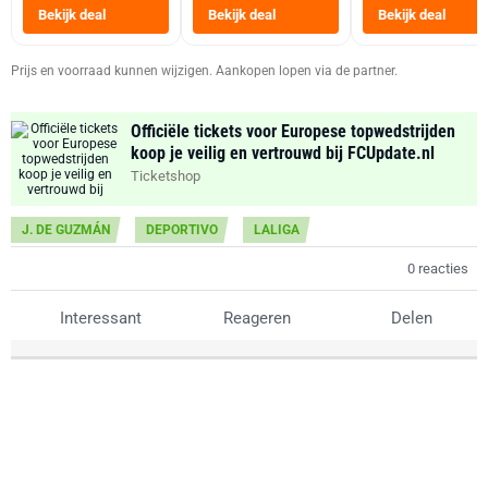
Heteluchtfriteus
Bekijk deal
Bekijk deal
Bekijk deal
Zwart
Prijs en voorraad kunnen wijzigen. Aankopen lopen via de partner.
Officiële tickets voor Europese topwedstrijden
koop je veilig en vertrouwd bij FCUpdate.nl
Ticketshop
J. DE GUZMÁN
DEPORTIVO
LALIGA
0 reacties
Interessant
Reageren
Delen