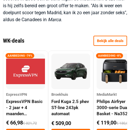
is hij zelfs bereid een groot offer te maken. "Als ik weer een
doelpunt scoor tegen Madrid, kan ik zo een jaar zonder seks",
aldus de Canadees in
Marca
.
WK-deals
Bekijk alle deals
AANBIEDING -79%
AANBIEDING -8%
ExpressVPN
Broekhuis
MediaMarkt
ExpressVPN Basic
Ford Kuga 2.5 phev
Philips Airfryer
- 2 jaar + 4
ST-line 243pk
3000-serie Dual
maanden
automaat
Basket - Na352
abonnement
Dubbele Mand 9 
€ 66,98
€ 119,00
€ 509,00
€ 321,72
€ 130,0
Tot 6 Personen