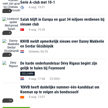
Serie A-club met 10-1
4 aug. 19:01
4
Salah blijft in Europa en gaat 34 miljoen verdienen bij
nieuwe club
4 aug. 19:30
5
KNVB meldt opmerkelijk nieuws over Danny Makkelie
en Serdar Gözübüyük
Gisteren, 06:55
8
De harde onderhandelaar Dévy Rigaux begint zijn
gelijk te halen bij Feyenoord
COLUMN
4 aug. 17:48
25.000+
'KNVB heeft duidelijke nummer-één-kandidaat om
Koeman op te volgen als bondscoach'
4 aug. 13:01
10