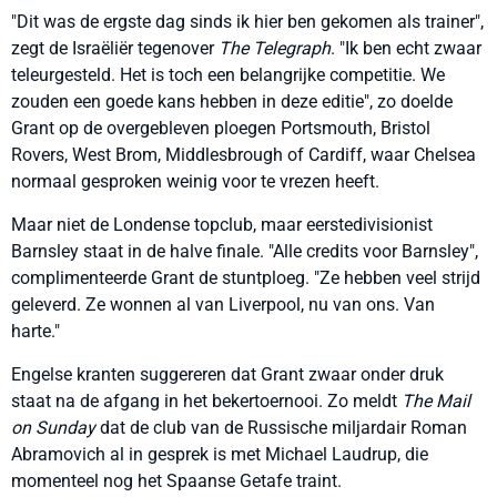
"Dit was de ergste dag sinds ik hier ben gekomen als trainer",
zegt de Israëliër tegenover
The Telegraph
. "Ik ben echt zwaar
teleurgesteld. Het is toch een belangrijke competitie. We
zouden een goede kans hebben in deze editie", zo doelde
Grant op de overgebleven ploegen Portsmouth, Bristol
Rovers, West Brom, Middlesbrough of Cardiff, waar Chelsea
normaal gesproken weinig voor te vrezen heeft.
Maar niet de Londense topclub, maar eerstedivisionist
Barnsley staat in de halve finale. "Alle credits voor Barnsley",
complimenteerde Grant de stuntploeg. "Ze hebben veel strijd
geleverd. Ze wonnen al van Liverpool, nu van ons. Van
harte."
Engelse kranten suggereren dat Grant zwaar onder druk
staat na de afgang in het bekertoernooi. Zo meldt
The Mail
on Sunday
dat de club van de Russische miljardair Roman
Abramovich al in gesprek is met Michael Laudrup, die
momenteel nog het Spaanse Getafe traint.