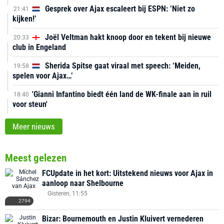
Gesprek over Ajax escaleert bij ESPN: ‘Niet zo
21:41
kijken!’
Joël Veltman hakt knoop door en tekent bij nieuwe
20:33
club in Engeland
Sherida Spitse gaat viraal met speech: ‘Meiden,
19:58
spelen voor Ajax…’
'Gianni Infantino biedt één land de WK-finale aan in ruil
18:40
voor steun'
Meer nieuws
Meest gelezen
FCUpdate in het kort: Uitstekend nieuws voor Ajax in
aanloop naar Shelbourne
Gisteren, 11:55
2794
Bizar: Bournemouth en Justin Kluivert vernederen