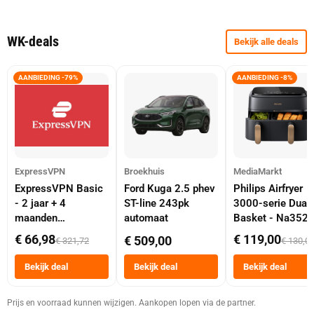
WK-deals
Bekijk alle deals
AANBIEDING -79%
AANBIEDING -8%
ExpressVPN
Broekhuis
MediaMarkt
ExpressVPN Basic
Ford Kuga 2.5 phev
Philips Airfryer
- 2 jaar + 4
ST-line 243pk
3000-serie Dual
maanden
automaat
Basket - Na352
abonnement
Dubbele Mand 9 
€ 66,98
€ 119,00
€ 509,00
€ 321,72
€ 130,0
Tot 6 Personen
Heteluchtfriteus
Bekijk deal
Bekijk deal
Bekijk deal
Zwart
Prijs en voorraad kunnen wijzigen. Aankopen lopen via de partner.