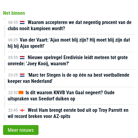
Net binnen
Waarom accepteren we dat negentig procent van de
06:55
clubs nooit kampioen wordt?
Van der Vaart: 'Ajax moet blij zijn? Hij moet blij zijn dat
06:25
hij bij Ajax speelt!'
Nieuwe spelregel Eredivisie leidt meteen tot grote
05:55
onvrede: 'Joey Kooij, waarom?'
'Marc ter Stegen is de op één na best voetballende
23:25
keeper van Nederland'
Is dit waarom KNVB Van Gaal negeert? Oude
22:52
uitspraken van Seedorf duiken op
West Ham brengt eerste bod uit op Troy Parrott en
22:45
wil record breken voor AZ-spits
Meer nieuws