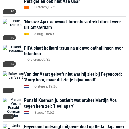
Reiziger en ook niet Van Gaal'
Gisteren, 07:25
39
'Nieuwe Ajax-aanwinst Torrents vertrekt direct weer
uit Amsterdam'
8 aug. 08:49
16
FIFA slaat keihard terug na nieuwe onthullingen over
Infantino
Gisteren, 09:32
12
Van der Vaart gelooft niet wat hij ziet bij Feyenoord:
'Sorry hoor, maar dit zie je bijna nooit!'
Gisteren, 19:26
9
Ronald Koeman jr. onthult wat arbiter Martijn Vos
tegen hem zei: 'Heel apart'
8 aug. 18:52
7
Feyenoord ontvangt miljoenenbod op Ueda: Japanner