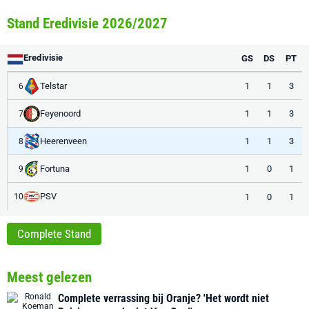
Stand Eredivisie 2026/2027
Eredivisie
GS
DS
PT
Telstar
1
1
3
6
Feyenoord
1
1
3
7
Heerenveen
1
1
3
8
Fortuna
1
0
1
9
PSV
1
0
1
10
Complete Stand
Meest gelezen
Complete verrassing bij Oranje? 'Het wordt niet