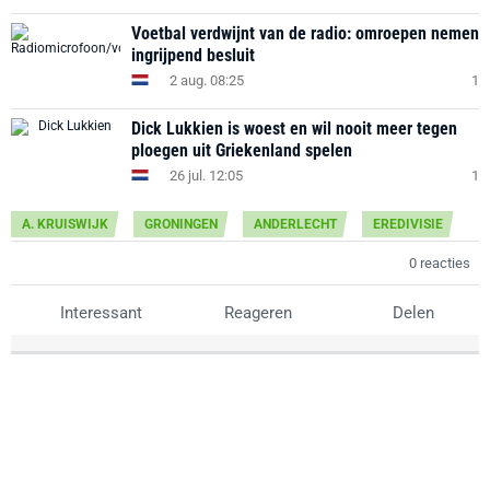
Voetbal verdwijnt van de radio: omroepen nemen
ingrijpend besluit
2 aug. 08:25
1
Dick Lukkien is woest en wil nooit meer tegen
ploegen uit Griekenland spelen
26 jul. 12:05
1
A. KRUISWIJK
GRONINGEN
ANDERLECHT
EREDIVISIE
0 reacties
Interessant
Reageren
Delen