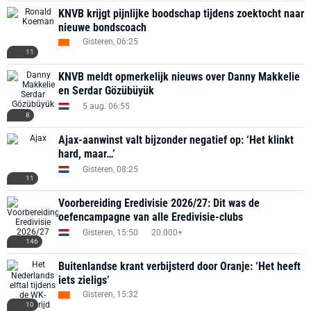
KNVB krijgt pijnlijke boodschap tijdens zoektocht naar
nieuwe bondscoach
Gisteren, 06:25
11
KNVB meldt opmerkelijk nieuws over Danny Makkelie
en Serdar Gözübüyük
5 aug. 06:55
8
Ajax-aanwinst valt bijzonder negatief op: ‘Het klinkt
hard, maar…’
Gisteren, 08:25
11
Voorbereiding Eredivisie 2026/27: Dit was de
oefencampagne van alle Eredivisie-clubs
Gisteren, 15:50
20.000+
146
Buitenlandse krant verbijsterd door Oranje: ‘Het heeft
iets zieligs’
Gisteren, 15:32
10