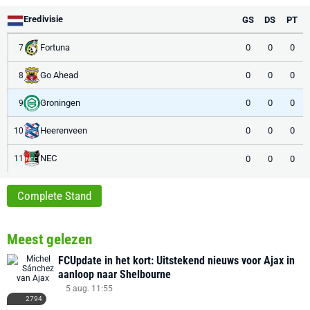
Eredivisie
GS
DS
PT
Fortuna
0
0
0
7
Go Ahead
0
0
0
8
Groningen
0
0
0
9
Heerenveen
0
0
0
10
NEC
0
0
0
11
Complete Stand
Meest gelezen
FCUpdate in het kort: Uitstekend nieuws voor Ajax in
aanloop naar Shelbourne
5 aug. 11:55
2794