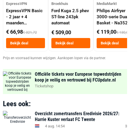
ExpressVPN
Broekhuis
MediaMarkt
ExpressVPN Basic
Ford Kuga 2.5 phev
Philips Airfryer
- 2 jaar + 4
ST-line 243pk
3000-serie Dual
maanden
automaat
Basket - Na352
abonnement
Dubbele Mand 9 
€ 66,98
€ 119,00
€ 509,00
€ 321,72
€ 130,0
Tot 6 Personen
Heteluchtfriteus
Bekijk deal
Bekijk deal
Bekijk deal
Zwart
Prijs en voorraad kunnen wijzigen. Aankopen lopen via de partner.
Officiële tickets voor Europese topwedstrijden
koop je veilig en vertrouwd bij FCUpdate.nl
Ticketshop
Lees ook:
Overzicht zomertransfers Eredivisie 2026/27:
Harrie Kuster verlaat FC Twente
4 aug. 14:54
3