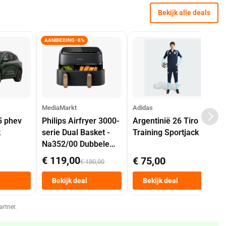
Bekijk alle deals
AANBIEDING -8%
MediaMarkt
Adidas
5 phev
Philips Airfryer 3000-
Argentinië 26 Tiro
k
serie Dual Basket -
Training Sportjack
Na352/00 Dubbele
Mand 9 L Tot 6
€ 119,00
€ 75,00
€ 130,00
Personen
Heteluchtfriteuse
Bekijk deal
Bekijk deal
Zwart
artner.