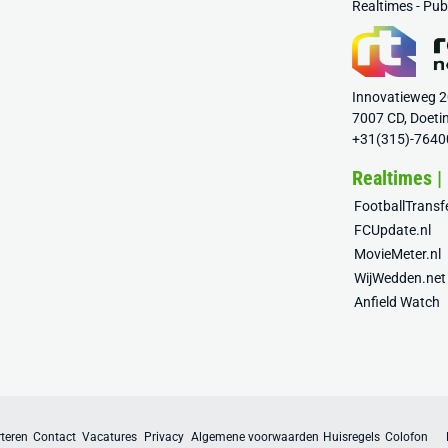
Realtimes - Pu
Innovatieweg 
7007 CD, Doeti
+31(315)-7640
Realtimes |
FootballTrans
FCUpdate.nl
MovieMeter.nl
WijWedden.net
Anfield Watch
teren
Contact
Vacatures
Privacy
Algemene voorwaarden
Huisregels
Colofon