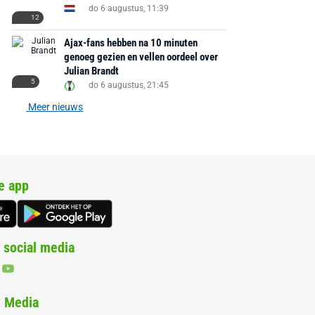
do 6 augustus, 11:39
12
Ajax-fans hebben na 10 minuten
genoeg gezien en vellen oordeel over
Julian Brandt
5
do 6 augustus, 21:45
Meer nieuws
e app
 social media
& Media