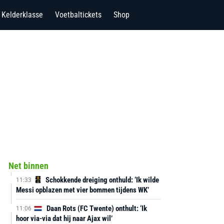
Kelderklasse
Voetbaltickets
Shop
Net binnen
Schokkende dreiging onthuld: ‘Ik wilde
11:33
Messi opblazen met vier bommen tijdens WK’
Daan Rots (FC Twente) onthult: ‘Ik
11:06
hoor via-via dat hij naar Ajax wil’