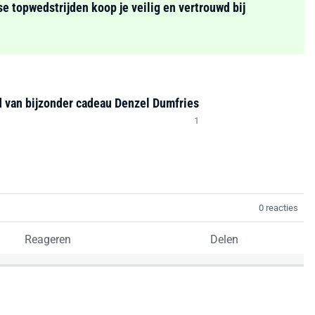
se topwedstrijden koop je veilig en vertrouwd bij
jd van bijzonder cadeau Denzel Dumfries
1
0 reacties
Reageren
Delen