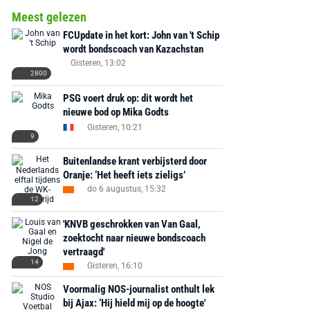
Meest gelezen
FCUpdate in het kort: John van 't Schip
wordt bondscoach van Kazachstan
Gisteren, 13:02
2800
PSG voert druk op: dit wordt het
nieuwe bod op Mika Godts
Gisteren, 10:21
9
Buitenlandse krant verbijsterd door
Oranje: ‘Het heeft iets zieligs’
do 6 augustus, 15:32
12
'KNVB geschrokken van Van Gaal,
zoektocht naar nieuwe bondscoach
vertraagd'
14
Gisteren, 16:10
Voormalig NOS-journalist onthult lek
bij Ajax: ‘Hij hield mij op de hoogte'