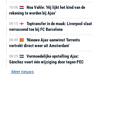
Noa Vahle: ‘Hij lijkt het kind van de
10:06
rekening te worden bij Ajax’
Toptransfer in de maak: Liverpool slaat
09:15
verrassend toe bij FC Barcelona
'Nieuwe Ajax-aanwinst Torrents
08:49
vertrekt direct weer uit Amsterdam'
Vermoedelijke opstelling Ajax:
08:25
Sánchez voert één wijziging door tegen PEC
Meer nieuws