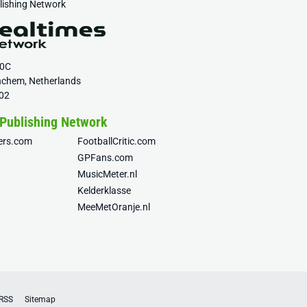
blishing Network
20C
nchem, Netherlands
02
 Publishing Network
fers.com
FootballCritic.com
GPFans.com
MusicMeter.nl
Kelderklasse
MeeMetOranje.nl
RSS
Sitemap