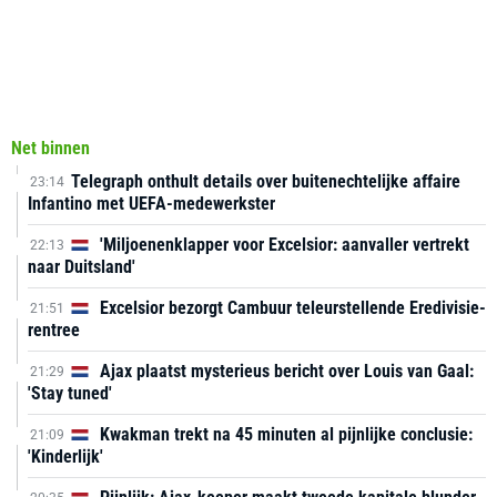
Net binnen
Telegraph onthult details over buitenechtelijke affaire
23:14
Infantino met UEFA-medewerkster
'Miljoenenklapper voor Excelsior: aanvaller vertrekt
22:13
naar Duitsland'
Excelsior bezorgt Cambuur teleurstellende Eredivisie-
21:51
rentree
Ajax plaatst mysterieus bericht over Louis van Gaal:
21:29
'Stay tuned'
Kwakman trekt na 45 minuten al pijnlijke conclusie:
21:09
'Kinderlijk'