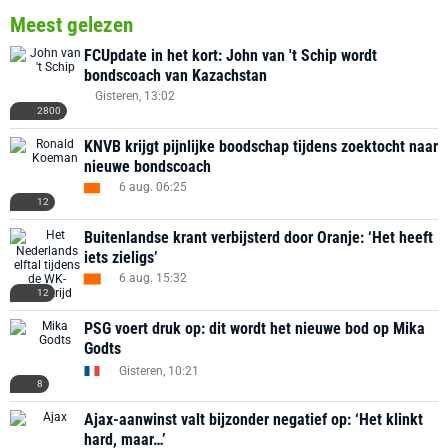
Meest gelezen
FCUpdate in het kort: John van 't Schip wordt
bondscoach van Kazachstan
Gisteren, 13:02
2800
KNVB krijgt pijnlijke boodschap tijdens zoektocht naar
nieuwe bondscoach
6 aug. 06:25
12
Buitenlandse krant verbijsterd door Oranje: ‘Het heeft
iets zieligs’
6 aug. 15:32
12
PSG voert druk op: dit wordt het nieuwe bod op Mika
Godts
Gisteren, 10:21
8
Ajax-aanwinst valt bijzonder negatief op: ‘Het klinkt
hard, maar…’