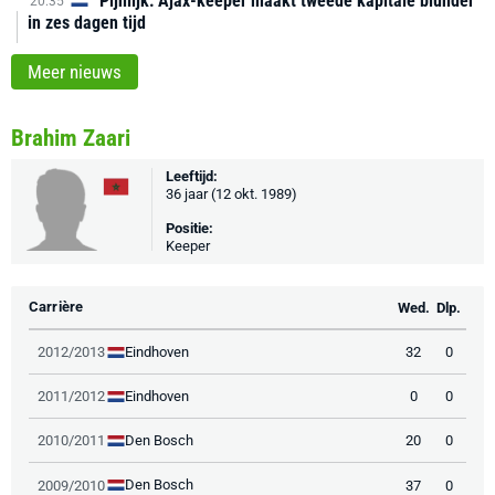
Pijnlijk: Ajax-keeper maakt tweede kapitale blunder
20:35
in zes dagen tijd
Meer nieuws
Brahim Zaari
Leeftijd:
36 jaar (12 okt. 1989)
Positie:
Keeper
Carrière
Wed.
Dlp.
Eindhoven
2012/2013
32
0
Eindhoven
2011/2012
0
0
Den Bosch
2010/2011
20
0
Den Bosch
2009/2010
37
0