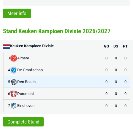
Meer info
Stand Keuken Kampioen Divisie 2026/2027
Keuken Kampioen Divisie
GS
DS
PT
Almere
0
0
0
3
De Graafschap
0
0
0
4
Den Bosch
0
0
0
5
Dordrecht
0
0
0
6
Eindhoven
0
0
0
7
Complete Stand