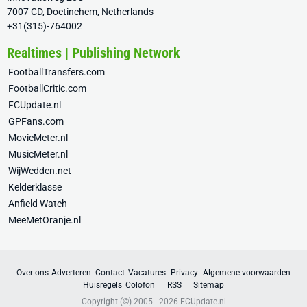
7007 CD, Doetinchem, Netherlands
+31(315)-764002
Realtimes | Publishing Network
FootballTransfers.com
FootballCritic.com
FCUpdate.nl
GPFans.com
MovieMeter.nl
MusicMeter.nl
WijWedden.net
Kelderklasse
Anfield Watch
MeeMetOranje.nl
Over ons
Adverteren
Contact
Vacatures
Privacy
Algemene voorwaarden
Huisregels
Colofon
RSS
Sitemap
Copyright (©) 2005 - 2026
FCUpdate.nl