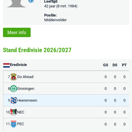
Leeftijd:
42 jaar (8 mrt. 1984)
Positie:
Middenvelder
Meer info
Stand Eredivisie 2026/2027
Eredivisie
GS
DS
PT
Go Ahead
0
0
0
7
Groningen
0
0
0
8
Heerenveen
0
0
0
9
NEC
0
0
0
10
PEC
0
0
0
11