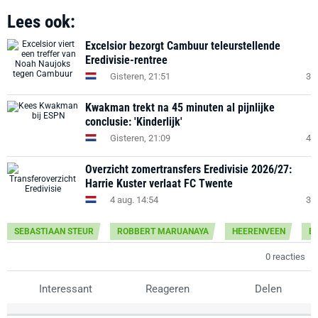
Lees ook:
Excelsior bezorgt Cambuur teleurstellende
Eredivisie-rentree
Gisteren, 21:51
3
Kwakman trekt na 45 minuten al pijnlijke
conclusie: 'Kinderlijk'
Gisteren, 21:09
4
Overzicht zomertransfers Eredivisie 2026/27:
Harrie Kuster verlaat FC Twente
4 aug. 14:54
3
SEBASTIAAN STEUR
ROBBERT MARUANAYA
HEERENVEEN
ER
0 reacties
Interessant
Reageren
Delen