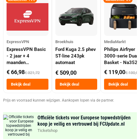
ExpressVPN
Broekhuis
MediaMarkt
ExpressVPN Basic
Ford Kuga 2.5 phev
Philips Airfryer
- 2 jaar + 4
ST-line 243pk
3000-serie Dual
maanden
automaat
Basket - Na352
abonnement
Dubbele Mand 9 
€ 66,98
€ 119,00
€ 509,00
€ 321,72
€ 130,0
Tot 6 Personen
Heteluchtfriteus
Bekijk deal
Bekijk deal
Bekijk deal
Zwart
Prijs en voorraad kunnen wijzigen. Aankopen lopen via de partner.
Officiële tickets voor Europese topwedstrijden
koop je veilig en vertrouwd bij FCUpdate.nl
Ticketshop