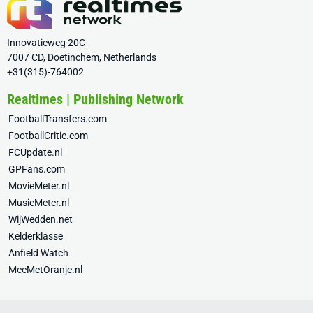
Innovatieweg 20C
7007 CD, Doetinchem, Netherlands
+31(315)-764002
Realtimes | Publishing Network
FootballTransfers.com
FootballCritic.com
FCUpdate.nl
GPFans.com
MovieMeter.nl
MusicMeter.nl
WijWedden.net
Kelderklasse
Anfield Watch
MeeMetOranje.nl