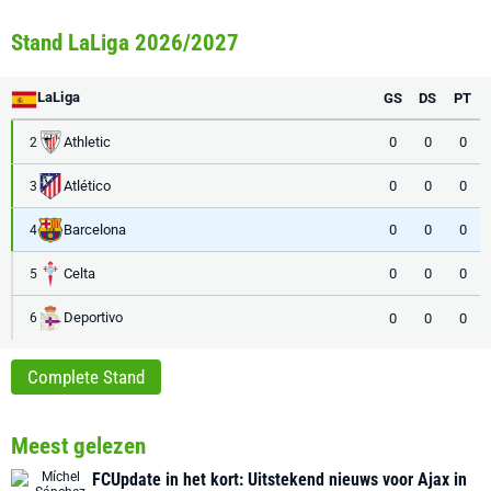
Stand LaLiga 2026/2027
LaLiga
GS
DS
PT
Athletic
0
0
0
2
Atlético
0
0
0
3
Barcelona
0
0
0
4
Celta
0
0
0
5
Deportivo
0
0
0
6
Complete Stand
Meest gelezen
FCUpdate in het kort: Uitstekend nieuws voor Ajax in