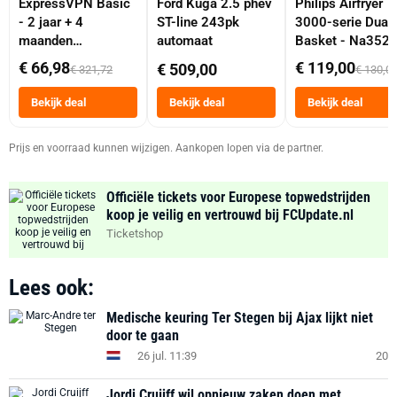
ExpressVPN Basic
Ford Kuga 2.5 phev
Philips Airfryer
- 2 jaar + 4
ST-line 243pk
3000-serie Dual
maanden
automaat
Basket - Na352
abonnement
Dubbele Mand 9 
€ 66,98
€ 119,00
€ 509,00
€ 321,72
€ 130,0
Tot 6 Personen
Heteluchtfriteus
Bekijk deal
Bekijk deal
Bekijk deal
Zwart
Prijs en voorraad kunnen wijzigen. Aankopen lopen via de partner.
Officiële tickets voor Europese topwedstrijden
koop je veilig en vertrouwd bij FCUpdate.nl
Ticketshop
Lees ook:
Medische keuring Ter Stegen bij Ajax lijkt niet
door te gaan
26 jul. 11:39
20
Jordi Cruijff wil opnieuw zaken doen met