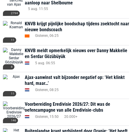
aanloop naar Shelbourne
5 aug. 11:55
2794
KNVB krijgt pijnlijke boodschap tijdens zoektocht naar
nieuwe bondscoach
Gisteren, 06:25
11
KNVB meldt opmerkelijk nieuws over Danny Makkelie
en Serdar Gözübüyük
5 aug. 06:55
8
Ajax-aanwinst valt bijzonder negatief op: ‘Het klinkt
hard, maar…’
Gisteren, 08:25
11
Voorbereiding Eredivisie 2026/27: Dit was de
oefencampagne van alle Eredivisie-clubs
Gisteren, 15:50
20.000+
146
Buitenlandse krant verbijsterd door Oranje: ‘Het heeft