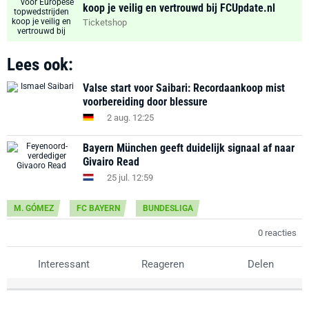
koop je veilig en vertrouwd bij FCUpdate.nl
Ticketshop
Lees ook:
Valse start voor Saibari: Recordaankoop mist
voorbereiding door blessure
2 aug. 12:25
Bayern München geeft duidelijk signaal af naar
Givairo Read
25 jul. 12:59
M. GÓMEZ
FC BAYERN
BUNDESLIGA
0 reacties
Interessant
Reageren
Delen