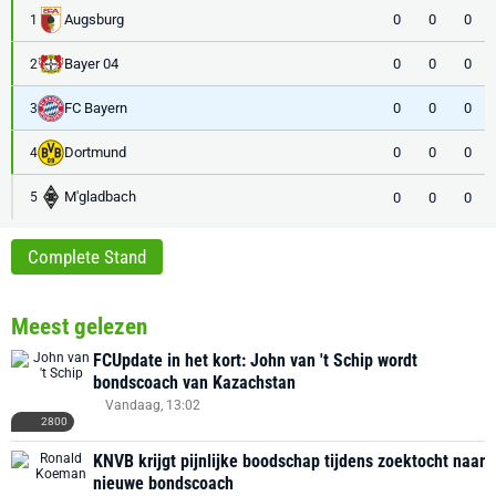
Augsburg
0
0
0
1
Bayer 04
0
0
0
2
FC Bayern
0
0
0
3
Dortmund
0
0
0
4
M'gladbach
0
0
0
5
Complete Stand
Meest gelezen
FCUpdate in het kort: John van 't Schip wordt
bondscoach van Kazachstan
Vandaag, 13:02
2800
KNVB krijgt pijnlijke boodschap tijdens zoektocht naar
nieuwe bondscoach