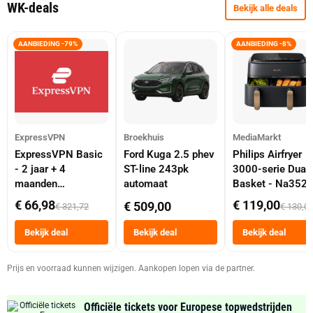
WK-deals
Bekijk alle deals
AANBIEDING -79%
AANBIEDING -8%
ExpressVPN
Broekhuis
MediaMarkt
ExpressVPN Basic
Ford Kuga 2.5 phev
Philips Airfryer
- 2 jaar + 4
ST-line 243pk
3000-serie Dual
maanden
automaat
Basket - Na352
abonnement
Dubbele Mand 9 
€ 66,98
€ 119,00
€ 509,00
€ 321,72
€ 130,0
Tot 6 Personen
Heteluchtfriteus
Bekijk deal
Bekijk deal
Bekijk deal
Zwart
Prijs en voorraad kunnen wijzigen. Aankopen lopen via de partner.
Officiële tickets voor Europese topwedstrijden