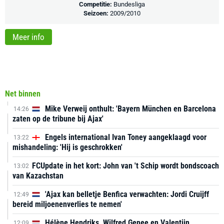
Competitie:
Bundesliga
Seizoen:
2009/2010
Meer info
Net binnen
Mike Verweij onthult: 'Bayern München en Barcelona
14:26
zaten op de tribune bij Ajax'
Engels international Ivan Toney aangeklaagd voor
13:22
mishandeling: 'Hij is geschrokken'
FCUpdate in het kort: John van 't Schip wordt bondscoach
13:02
van Kazachstan
'Ajax kan belletje Benfica verwachten: Jordi Cruijff
12:49
bereid miljoenenverlies te nemen'
Hélène Hendriks, Wilfred Genee en Valentijn
12:09