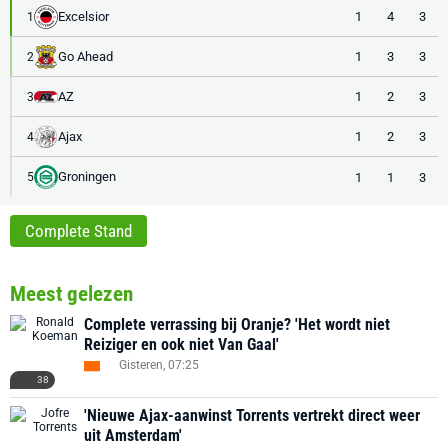
Excelsior
1
4
3
1
Go Ahead
1
3
3
2
AZ
1
2
3
3
Ajax
1
2
3
4
Groningen
1
1
3
5
Complete Stand
Meest gelezen
Complete verrassing bij Oranje? 'Het wordt niet
Reiziger en ook niet Van Gaal'
Gisteren, 07:25
38
'Nieuwe Ajax-aanwinst Torrents vertrekt direct weer
uit Amsterdam'