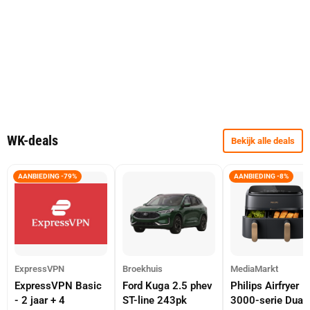
WK-deals
Bekijk alle deals
AANBIEDING -79%
AANBIEDING -8%
ExpressVPN
Broekhuis
MediaMarkt
ExpressVPN Basic
Ford Kuga 2.5 phev
Philips Airfryer
- 2 jaar + 4
ST-line 243pk
3000-serie Dual