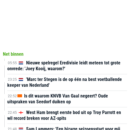
Net binnen
Nieuwe spelregel Eredivisie leidt meteen tot grote
05:55
onvrede: 'Joey Kooij, waarom?'
'Marc ter Stegen is de op één na best voetballende
23:25
keeper van Nederland'
Is dit waarom KNVB Van Gaal negeert? Oude
22:52
uitspraken van Seedorf duiken op
West Ham brengt eerste bod uit op Troy Parrott en
22:45
wil record breken voor AZ-spits
Sam Lammers: 'Een bizarre seizoensstart voor mij,
21:48