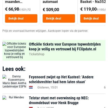
maanden
automaat
Basket - Na352
abonnement
Dubbele Mand 9 
€ 66,98
€ 119,00
€ 509,00
€ 321,72
€ 130,0
Tot 6 Personen
Heteluchtfriteus
Bekijk deal
Bekijk deal
Bekijk deal
Zwart
Prijs en voorraad kunnen wijzigen. Aankopen lopen via de partner.
Officiële tickets voor Europese topwedstrijden
koop je veilig en vertrouwd bij FCUpdate.nl
Ticketshop
Lees ook:
Feyenoord zwijnt op Het Kasteel: ‘Andere
scheidsrechter had hem laten staan’
Gisteren, 15:01
6
Telstar stunt met overwinning op NEC:
droomdebuut voor Henk Brugge