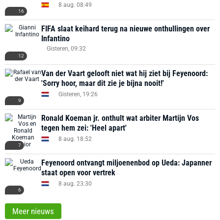
8 aug. 08:49
16
FIFA slaat keihard terug na nieuwe onthullingen over
Infantino
Gisteren, 09:32
12
Van der Vaart gelooft niet wat hij ziet bij Feyenoord:
'Sorry hoor, maar dit zie je bijna nooit!'
Gisteren, 19:26
9
Ronald Koeman jr. onthult wat arbiter Martijn Vos
tegen hem zei: 'Heel apart'
8 aug. 18:52
7
Feyenoord ontvangt miljoenenbod op Ueda: Japanner
staat open voor vertrek
8 aug. 23:30
6
Meer nieuws