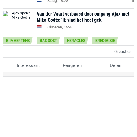
8 aug. 18:28
6
Van der Vaart verbaasd door omgang Ajax met
Mika Godts: 'Ik vind het heel gek'
Gisteren, 19:46
1
B. MAERTENS
BAS DOST
HERACLES
EREDIVISIE
0 reacties
Interessant
Reageren
Delen