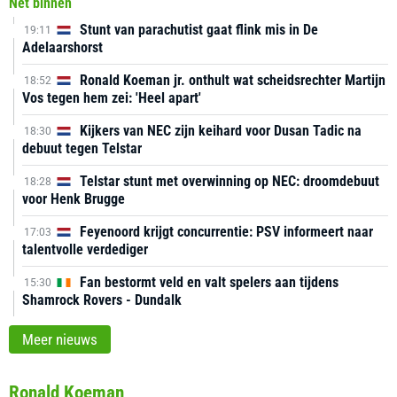
Net binnen
Stunt van parachutist gaat flink mis in De
19:11
Adelaarshorst
Ronald Koeman jr. onthult wat scheidsrechter Martijn
18:52
Vos tegen hem zei: 'Heel apart'
Kijkers van NEC zijn keihard voor Dusan Tadic na
18:30
debuut tegen Telstar
Telstar stunt met overwinning op NEC: droomdebuut
18:28
voor Henk Brugge
Feyenoord krijgt concurrentie: PSV informeert naar
17:03
talentvolle verdediger
Fan bestormt veld en valt spelers aan tijdens
15:30
Shamrock Rovers - Dundalk
Meer nieuws
Ronald Koeman