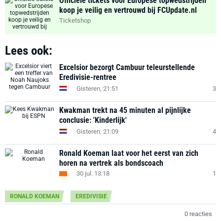
Officiële tickets voor Europese topwedstrijden
koop je veilig en vertrouwd bij FCUpdate.nl
Ticketshop
Lees ook:
Excelsior bezorgt Cambuur teleurstellende
Eredivisie-rentree
Gisteren, 21:51
3
Kwakman trekt na 45 minuten al pijnlijke
conclusie: 'Kinderlijk'
Gisteren, 21:09
4
Ronald Koeman laat voor het eerst van zich
horen na vertrek als bondscoach
30 jul. 13:18
1
RONALD KOEMAN
EREDIVISIE
0 reacties