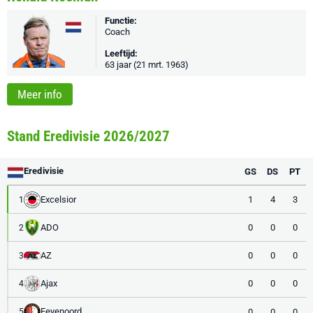
Functie:
Coach
Leeftijd:
63 jaar (21 mrt. 1963)
Meer info
Stand Eredivisie 2026/2027
Eredivisie
GS
DS
PT
Excelsior
1
4
3
1
ADO
0
0
0
2
AZ
0
0
0
3
Ajax
0
0
0
4
Feyenoord
0
0
0
5