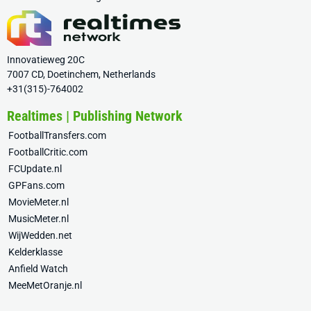
Innovatieweg 20C
7007 CD, Doetinchem, Netherlands
+31(315)-764002
Realtimes | Publishing Network
FootballTransfers.com
FootballCritic.com
FCUpdate.nl
GPFans.com
MovieMeter.nl
MusicMeter.nl
WijWedden.net
Kelderklasse
Anfield Watch
MeeMetOranje.nl