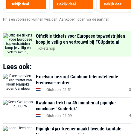
Heteluchtfriteus
Bekijk deal
Bekijk deal
Bekijk deal
Zwart
Prijs en voorraad kunnen wijzigen. Aankopen lopen via de partner.
Officiële tickets voor Europese topwedstrijden
koop je veilig en vertrouwd bij FCUpdate.nl
Ticketshop
Lees ook:
Excelsior bezorgt Cambuur teleurstellende
Eredivisie-rentree
Gisteren, 21:51
3
Kwakman trekt na 45 minuten al pijnlijke
conclusie: 'Kinderlijk'
Gisteren, 21:09
4
Pijnlijk: Ajax-keeper maakt tweede kapitale