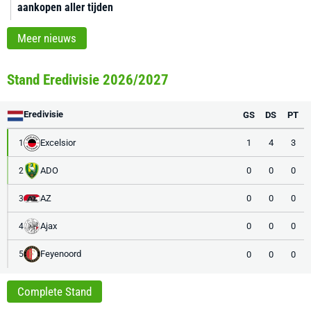
aankopen aller tijden
Meer nieuws
Stand Eredivisie 2026/2027
Eredivisie
GS
DS
PT
Excelsior
1
4
3
1
ADO
0
0
0
2
AZ
0
0
0
3
Ajax
0
0
0
4
Feyenoord
0
0
0
5
Complete Stand