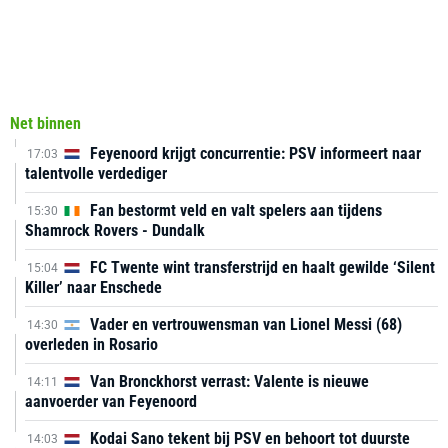
Net binnen
Feyenoord krijgt concurrentie: PSV informeert naar
17:03
talentvolle verdediger
Fan bestormt veld en valt spelers aan tijdens
15:30
Shamrock Rovers - Dundalk
FC Twente wint transferstrijd en haalt gewilde ‘Silent
15:04
Killer’ naar Enschede
Vader en vertrouwensman van Lionel Messi (68)
14:30
overleden in Rosario
Van Bronckhorst verrast: Valente is nieuwe
14:11
aanvoerder van Feyenoord
Kodai Sano tekent bij PSV en behoort tot duurste
14:03