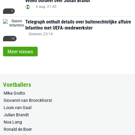
vellen oordeel over Julian Brandt
6 aug. 21:45
5
Telegraph onthult details over buitenechtelijke affaire
Infantino met UEFA-medewerkster
Gisteren, 23:14
10
Meer nieuws
Voetballers
Mika Godts
Giovanni van Bronckhorst
Louis van Gaal
Julian Brandt
Noa Lang
Ronald de Boer