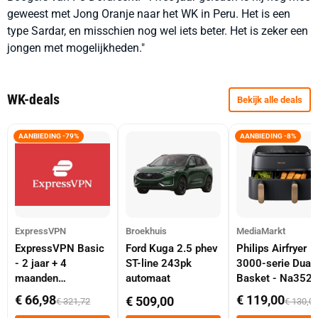
geweest met Jong Oranje naar het WK in Peru. Het is een
type Sardar, en misschien nog wel iets beter. Het is zeker een
jongen met mogelijkheden."
WK-deals
Bekijk alle deals
AANBIEDING -79%
AANBIEDING -8%
ExpressVPN
Broekhuis
MediaMarkt
ExpressVPN Basic
Ford Kuga 2.5 phev
Philips Airfryer
- 2 jaar + 4
ST-line 243pk
3000-serie Dual
maanden
automaat
Basket - Na352
abonnement
Dubbele Mand 9 
€ 66,98
€ 119,00
€ 509,00
€ 321,72
€ 130,0
Tot 6 Personen