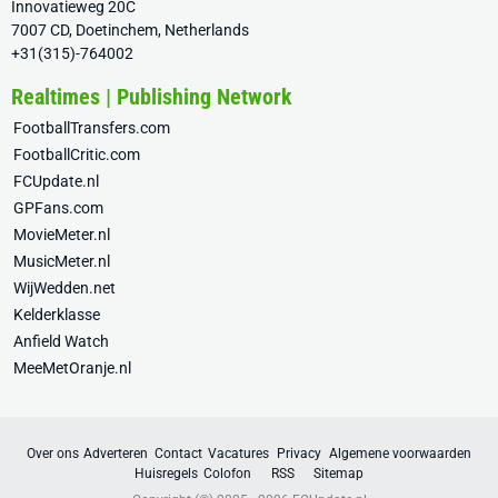
Innovatieweg 20C
7007 CD, Doetinchem, Netherlands
+31(315)-764002
Realtimes | Publishing Network
FootballTransfers.com
FootballCritic.com
FCUpdate.nl
GPFans.com
MovieMeter.nl
MusicMeter.nl
WijWedden.net
Kelderklasse
Anfield Watch
MeeMetOranje.nl
Over ons
Adverteren
Contact
Vacatures
Privacy
Algemene voorwaarden
Huisregels
Colofon
RSS
Sitemap