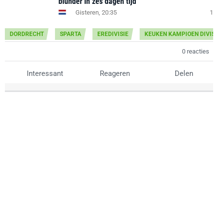
blunder in zes dagen tijd
Gisteren, 20:35
1
DORDRECHT
SPARTA
EREDIVISIE
KEUKEN KAMPIOEN DIVISI
0 reacties
Interessant
Reageren
Delen